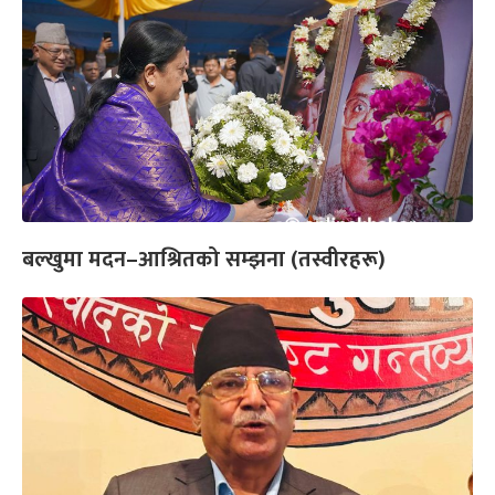
बल्खुमा मदन–आश्रितको सम्झना (तस्वीरहरू)