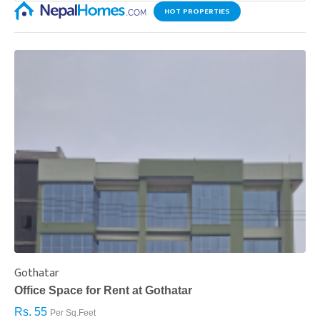
HOT PROPERTIES
Gothatar
S
Office Space for Rent at Gothatar
H
Rs. 55
R
Per Sq.Feet