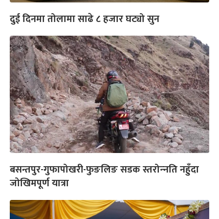
दुई दिनमा तोलामा साढे ८ हजार घट्यो सुन
बसन्तपुर-गुफापोखरी-फुङलिङ सडक स्तरोन्‍नति नहुँदा
जोखिमपूर्ण यात्रा