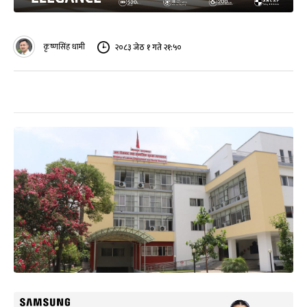
कृष्णसिंह धामी
२०८३ जेठ १ गते २१:५०