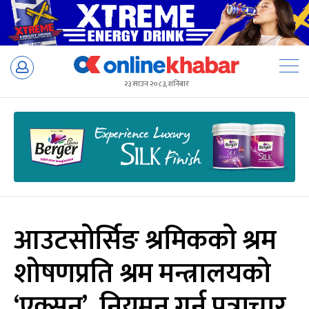
Skip
to
२३ साउन २०८३, शनिबार
content
आउटसोर्सिङ श्रमिकको श्रम
शोषणप्रति श्रम मन्त्रालयको
‘एक्सन’, नियमन गर्न पत्राचार