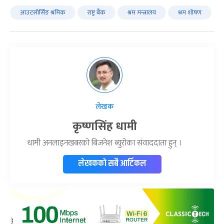
आउटसोर्सिङ श्रमिक
राष्ट्र बैंक
श्रम मन्त्रालय
श्रम शोषण
लेखक
कृष्णसिंह धामी
धामी अनलाइनखबरको बिजनेश ब्युरोका संवाददाता हुन् ।
लेखकको सबै आर्टिकल