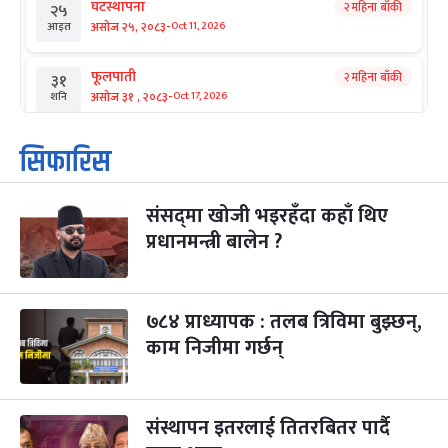
घटस्थापना
२ महिना बाँकी
२५
-
असोज २५, २०८३
Oct 11, 2026
आइत
फूलपाती
२ महिना बाँकी
३१
-
असोज ३१ , २०८३
Oct 17, 2026
शनि
कार्तिक सङ्क्रान्ति
२ महिना बाँकी
१
सिफारिस
-
कार्तिक १, २०८३
Oct 18, 2026
आइत
संसद्‌मा खोजी भइरहँदा कहाँ थिए
महानवमी
२ महिना बाँकी
३
-
प्रधानमन्त्री बालेन ?
कार्तिक ३, २०८३
Oct 20, 2026
मंगल
विजयादशमी
२ महिना बाँकी
४
-
कार्तिक ४, २०८३
Oct 21, 2026
बुध
७८४ प्राध्यापक : तलब त्रिविमा बुझ्छन्,
काम निजीमा गर्छन्
पापा‌ङ्कुशा एकादशी व्रत
२ महिना बाँकी
५
-
कार्तिक ५, २०८३
Oct 22, 2026
बिहि
संस्थापन इतरलाई तितरबितर पार्दै
कुकुर तिहार
३ महिना बाँकी
२२
-
कार्तिक २२, २०८३
Nov 8, 2026
आइत