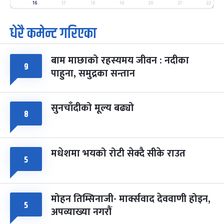
-
16
17
18
19
20
21
22
फाल्गुन २५, २०८३
Mar 9, 2027
मंगल
धेरै कमेन्ट गरिएका
पूर्णिमा व्रत
७ महिना बाँकी
७
-
चैत्र ७, २०८३
Mar 21, 2027
आइत
बाम माछाको रहस्यमय जीवन : नदीका
९
फागुपूर्णिमा
७ महिना बाँकी
८
पाहुना, समुद्रका सन्तान
-
चैत्र ८, २०८३
Mar 22, 2027
सोम
सुनचाँदीको मूल्य बढ्यो
८
मधेशमा भयको रोटी सेक्दै सीके राउत
५
मोहन तिम्सिनाजी- मार्क्सवाद देववाणी होइन,
५
अपव्याख्या नगरौं