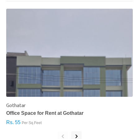
Gothatar
S
Office Space for Rent at Gothatar
H
Rs. 55
R
Per Sq.Feet
‹
›