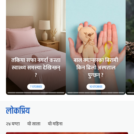
तकिया सफा नगर्दा कस्ता
बाल क्यान्सरका बिरामी
स्वास्थ्य समस्या देखिन्छन्
किन ढिलो अस्पताल
?
पुग्छन् ?
7
STORIES
10
STORIES
लोकप्रिय
२४ घण्टा
यो साता
यो महिना