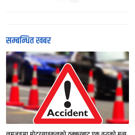
सम्बन्धित खबर
लमजुङमा मोटरसाइकलको ठक्करबाट एक वृद्धको मृत्यु