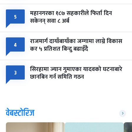
महानगरका १८७ सहकारीले फिर्ता दिन
५
सकेनन् सवा ८ अर्ब
राजमार्ग दायाँबायाँका जग्गामा लाग्ने विकास
४
कर ५ प्रतिशत बिन्दु बढाइँदै
सिरहामा ज्यान गुमाएका यादवको घटनाबारे
३
छानबिन गर्न समिति गठन
वेबस्टोरिज