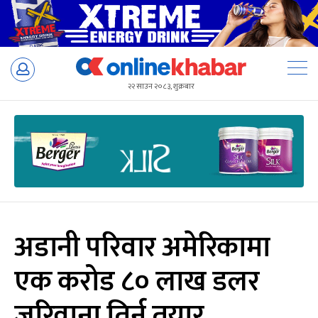
Skip
to
२२ साउन २०८३, शुक्रबार
content
अडानी परिवार अमेरिकामा
एक करोड ८० लाख डलर
जरिवाना तिर्न तयार