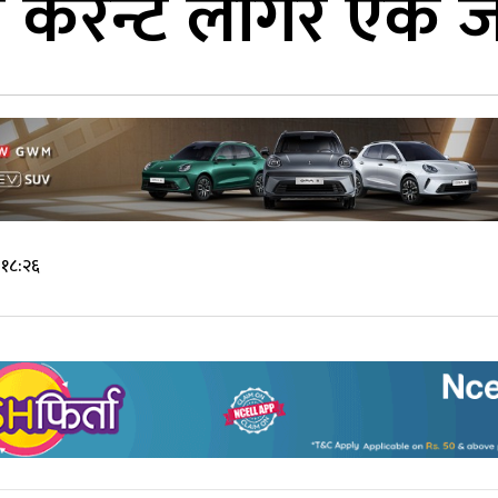
 करेन्ट लागेर एक जन
 १८:२६