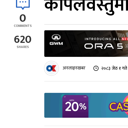
कपिलवस्तुमा
0
COMMENTS
620
SHARES
अनलाइनखबर
२०८३ जेठ १ गते