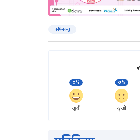
कपिलवस्तु
य
0%
0%
खुसी
दुःखी