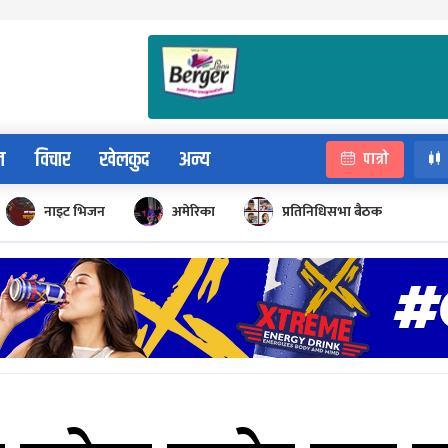
न
विचार
खेलकुद
अन्य
पात्रो
नाइट भिजन
अमेरिका
प्रतिनिधिसभा बैठक