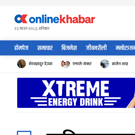
Skip
to
content
२३ साउन २०८३, शनिबार
होमपेज
समाचार
बिजनेस
जीवनशैली
मनोरञ्ज
शेरबहादुर देउवा
एमाले-संकट
बालेन शाह