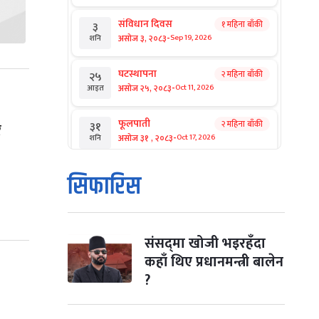
संविधान दिवस
१ महिना बाँकी
३
-
असोज ३, २०८३
Sep 19, 2026
शनि
घटस्थापना
२ महिना बाँकी
२५
-
असोज २५, २०८३
Oct 11, 2026
आइत
फूलपाती
२ महिना बाँकी
३१
र
-
असोज ३१ , २०८३
Oct 17, 2026
शनि
कार्तिक सङ्क्रान्ति
२ महिना बाँकी
१
सिफारिस
-
कार्तिक १, २०८३
Oct 18, 2026
आइत
महानवमी
२ महिना बाँकी
३
-
कार्तिक ३, २०८३
Oct 20, 2026
मंगल
संसद्‌मा खोजी भइरहँदा
कहाँ थिए प्रधानमन्त्री बालेन
विजयादशमी
२ महिना बाँकी
४
?
-
कार्तिक ४, २०८३
Oct 21, 2026
बुध