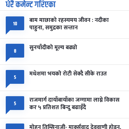
धेरै कमेन्ट गरिएका
पूर्णिमा व्रत
७ महिना बाँकी
७
-
चैत्र ७, २०८३
Mar 21, 2027
आइत
बाम माछाको रहस्यमय जीवन : नदीका
फागुपूर्णिमा
७ महिना बाँकी
८
१०
पाहुना, समुद्रका सन्तान
-
चैत्र ८, २०८३
Mar 22, 2027
सोम
सुनचाँदीको मूल्य बढ्यो
८
मधेशमा भयको रोटी सेक्दै सीके राउत
५
राजमार्ग दायाँबायाँका जग्गामा लाग्ने विकास
५
कर ५ प्रतिशत बिन्दु बढाइँदै
मोहन तिम्सिनाजी- मार्क्सवाद देववाणी होइन,