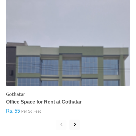
Gothatar
S
Office Space for Rent at Gothatar
H
Rs. 55
R
Per Sq.Feet
‹
›