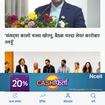
‘संसद्‍मा कालो चस्मा खोल्नू, बैठक चल्दा सेयर कारोबार
नगर्नू’
ताजा अपडेट
ट्रेन्डिङ
प्रोफाइल
सर्च