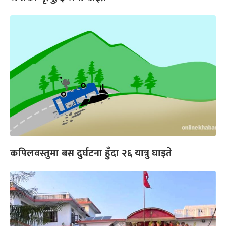
कपिलवस्तुमा बस दुर्घटना हुँदा २६ यात्रु घाइते