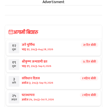
Advertisment
आगामी बिदाहरु
जनै पूर्णिमा
२१ दिन बाँकी
१२
-
भाद्र १२, २०८३
Aug 28, 2026
शुक्र
श्रीकृष्ण जन्माष्टमी व्रत
२८ दिन बाँकी
१९
-
भाद्र १९, २०८३
Sep 4, 2026
शुक्र
संविधान दिवस
१ महिना बाँकी
३
-
असोज ३, २०८३
Sep 19, 2026
शनि
घटस्थापना
२ महिना बाँकी
२५
-
असोज २५, २०८३
Oct 11, 2026
आइत