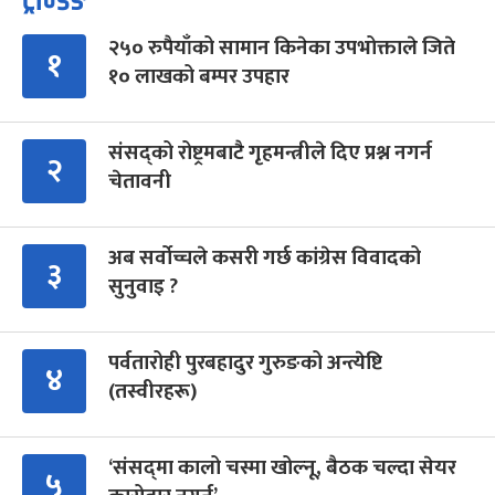
ट्रेन्डिङ
२५० रुपैयाँको सामान किनेका उपभोक्ताले जिते
१
१० लाखको बम्पर उपहार
संसद्को रोष्ट्रमबाटै गृहमन्त्रीले दिए प्रश्न नगर्न
२
चेतावनी
अब सर्वोच्चले कसरी गर्छ कांग्रेस विवादको
३
सुनुवाइ ?
पर्वतारोही पुरबहादुर गुरुङको अन्त्येष्टि
४
(तस्वीरहरू)
‘संसद्‍मा कालो चस्मा खोल्नू, बैठक चल्दा सेयर
५