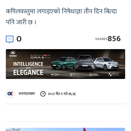
कपिलवस्तुमा लगाइएको निषेधाज्ञा तीन दिन बित्दा
पनि जारी छ ।
0
856
SHARES
अनलाइनखबर
२०८२ चैत ९ गते १६:३६