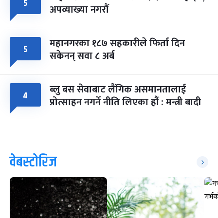
५
अपव्याख्या नगरौं
महानगरका १८७ सहकारीले फिर्ता दिन
५
सकेनन् सवा ८ अर्ब
ब्लु बस सेवाबाट लैंगिक असमानतालाई
४
प्रोत्साहन नगर्ने नीति लिएका हौं : मन्त्री बादी
वेबस्टोरिज