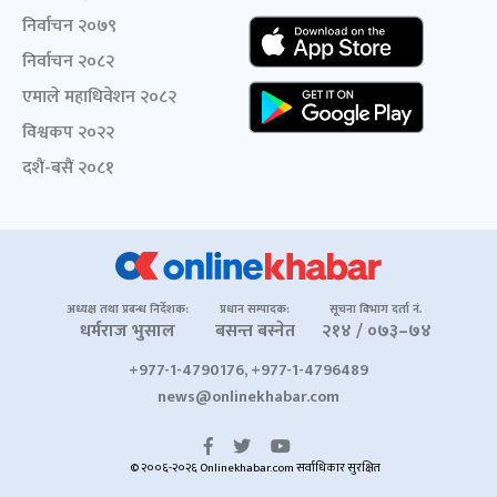
निर्वाचन २०७९
निर्वाचन २०८२
एमाले महाधिवेशन २०८२
विश्वकप २०२२
दशैं-बसैं २०८१
अध्यक्ष तथा प्रबन्ध निर्देशक:
प्रधान सम्पादक:
सूचना विभाग दर्ता नं.
धर्मराज भुसाल
बसन्त बस्नेत
२१४ / ०७३–७४
+977-1-4790176, +977-1-4796489
news@onlinekhabar.com
© २००६-२०२६ Onlinekhabar.com सर्वाधिकार सुरक्षित