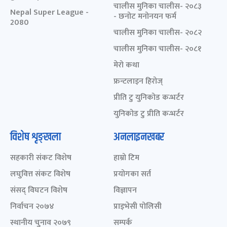
चालीस मुनिका चालीस- २०८३
Nepal Super League -
- छनोट मनोनयन फर्म
2080
चालीस मुनिका चालीस- २०८२
चालीस मुनिका चालीस- २०८१
मेरो कथा
फ्रन्टलाइन हिरोज्
प्रीति टु युनिकोड कन्भर्टर
युनिकोड टु प्रीति कन्भर्टर
विशेष शृङ्खला
अनलाइनखबर
सहकारी संकट विशेष
हाम्रो टिम
लघुवित्त संकट विशेष
प्रयोगका सर्त
संसद् विघटन विशेष
विज्ञापन
निर्वाचन २०७४
प्राइभेसी पोलिसी
स्थानीय चुनाव २०७९
सम्पर्क