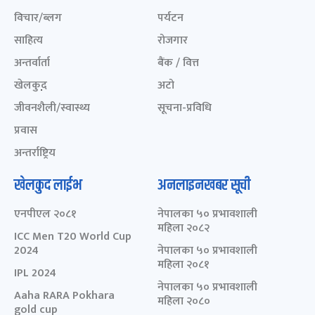
विचार/ब्लग
पर्यटन
साहित्य
रोजगार
अन्तर्वार्ता
बैंक / वित्त
खेलकुद़़
अटो
जीवनशैली/स्वास्थ्य
सूचना-प्रविधि
प्रवास
अन्तर्राष्ट्रिय
खेलकुद लाईभ
अनलाइनखबर सूची
एनपीएल २०८१
नेपालका ५० प्रभावशाली
महिला २०८२
ICC Men T20 World Cup
2024
नेपालका ५० प्रभावशाली
महिला २०८१
IPL 2024
नेपालका ५० प्रभावशाली
Aaha RARA Pokhara
महिला २०८०
gold cup