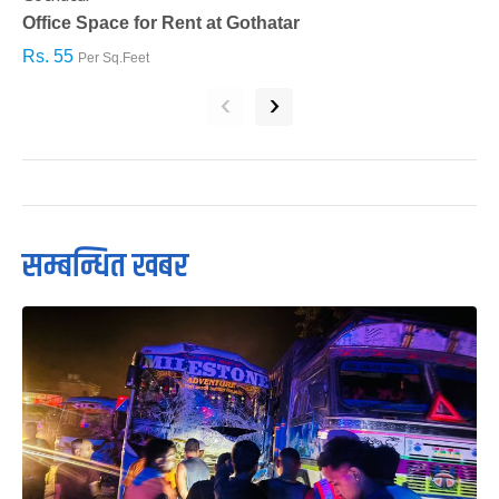
Office Space for Rent at Gothatar
H
Rs. 55
R
Per Sq.Feet
‹
›
सम्बन्धित खबर