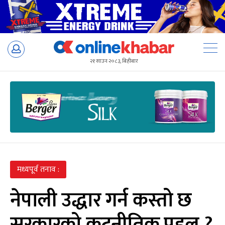
Skip
to
२१ साउन २०८३, बिहीबार
content
मध्यपूर्व तनाव :
नेपाली उद्धार गर्न कस्तो छ
सरकारको कूटनीतिक पहल ?