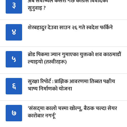
अब सर्वोच्चले कसरी गर्छ कांग्रेस विवादको
३
सुनुवाइ ?
शेरबहादुर देउवा साउन २६ गते स्वदेश फर्किने
४
ब्रोड पिकमा ज्यान गुमाएका युक्तको शव काठमाडौं
५
ल्याइयो (तस्वीरहरू)
सुरक्षा रिपोर्ट : प्राज्ञिक आवरणमा तिब्बत पक्षीय
६
भाष्य निर्माणको योजना
‘संसद्‍मा कालो चस्मा खोल्नू, बैठक चल्दा सेयर
७
कारोबार नगर्नू’