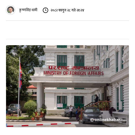
कृष्णसिंह धामी
२०८२ फागुन २८ गते २१:२४