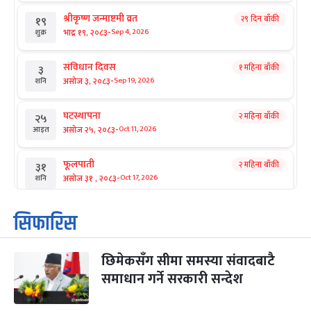
श्रीकृष्ण जन्माष्टमी व्रत
२९ दिन बाँकी
१९
-
भाद्र १९, २०८३
Sep 4, 2026
शुक्र
संविधान दिवस
१ महिना बाँकी
३
-
असोज ३, २०८३
Sep 19, 2026
शनि
घटस्थापना
२ महिना बाँकी
२५
-
असोज २५, २०८३
Oct 11, 2026
आइत
फूलपाती
२ महिना बाँकी
३१
-
असोज ३१ , २०८३
Oct 17, 2026
शनि
कार्तिक सङ्क्रान्ति
२ महिना बाँकी
१
सिफारिस
-
कार्तिक १, २०८३
Oct 18, 2026
आइत
छिमेकसँग सीमा समस्या संवादबाटै
महानवमी
२ महिना बाँकी
३
-
समाधान गर्ने सरकारी सन्देश
कार्तिक ३, २०८३
Oct 20, 2026
मंगल
विजयादशमी
२ महिना बाँकी