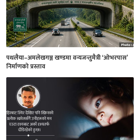
पथलैया–अमलेखगञ्ज खण्डमा वन्यजन्तुमैत्री ‘ओभरपास’
निर्माणको प्रस्ताव