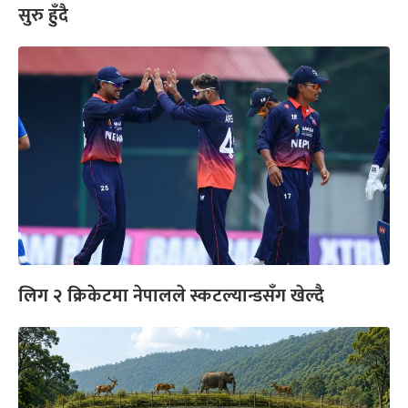
सुरु हुँदै
लिग २ क्रिकेटमा नेपालले स्कटल्यान्डसँग खेल्दै