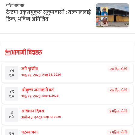
राष्ट्रिय समाचार
टेन्टमा उकुसमुकुस सुकुमवासी : तत्काललाई
ठिक, भविष्य अनिश्चित
आगामी बिदाहरु
जनै पूर्णिमा
२० दिन बाँकी
१२
-
भाद्र १२, २०८३
Aug 28, 2026
शुक्र
श्रीकृष्ण जन्माष्टमी व्रत
२७ दिन बाँकी
१९
-
भाद्र १९, २०८३
Sep 4, 2026
शुक्र
संविधान दिवस
१ महिना बाँकी
३
-
असोज ३, २०८३
Sep 19, 2026
शनि
घटस्थापना
२ महिना बाँकी
२५