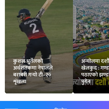
कुशल भुर्तेलको
अन्योलमा दशौँ र
अर्धशतकमा नेपालले
खेलकुद : गण्
बराबरी गर्‍यो टी–२०
पठाएको झण्डा
शृंखला
पुगेन