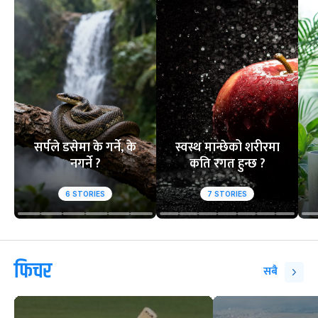
सर्पले डसेमा के गर्ने, के
स्वस्थ मान्छेको शरीरमा
नगर्ने ?
कति रगत हुन्छ ?
6
STORIES
7
STORIES
फिचर
सबै