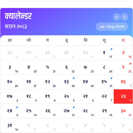
क्यालेन्डर
साउन २०८३
Jul
Aug 2026
/
आ
सो
मं
बु
बि
शु
श
२८
२९
३०
३१
३२
१
२
12
13
14
15
16
17
18
३
४
५
६
७
८
९
19
20
21
22
23
24
25
१०
११
१२
१३
१४
१५
१६
26
27
28
29
30
31
1
१७
१८
१९
२०
२१
२२
२३
2
3
4
5
6
7
8
२४
२५
२६
२७
२८
२९
३०
9
10
11
12
13
14
15
३१
१
२
३
४
५
६
16
17
18
19
20
21
22