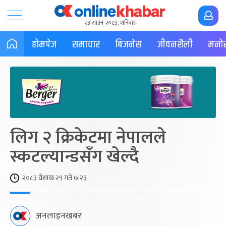
२३ साउन २०८३, शनिबार
होमपेज
समाचार
बिजनेस
जीवनशैली
मनोर
लिग २ क्रिकेटमा नेपालले
स्कटल्यान्डसँग खेल्दै
२०८३ वैशाख २९ गते ७:२३
अनलाइनखबर