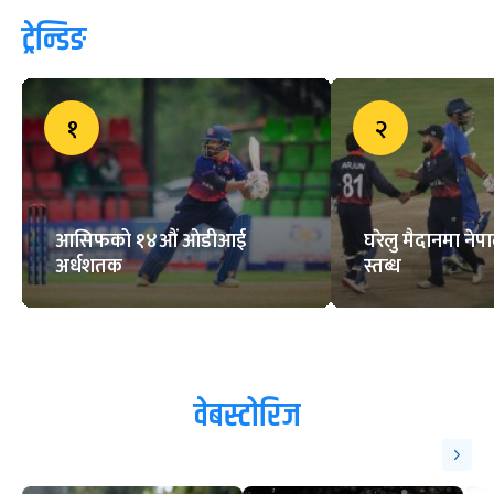
ट्रेन्डिङ
१
२
आसिफको १४औं ओडीआई
घरेलु मैदानमा नेप
अर्धशतक
स्तब्ध
वेबस्टोरिज