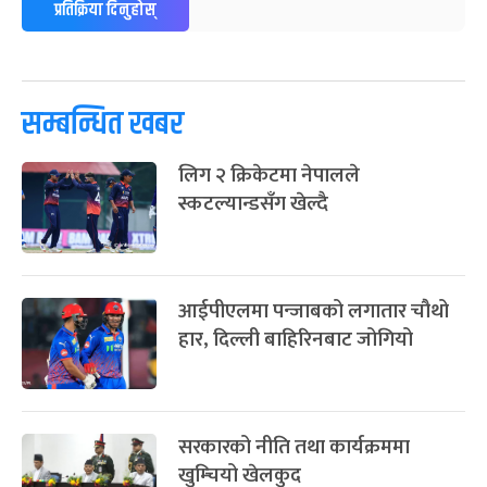
प्रतिक्रिया दिनुहोस्
पूर्णिमा व्रत
७ महिना बाँकी
७
-
चैत्र ७, २०८३
Mar 21, 2027
आइत
सम्बन्धित खबर
फागुपूर्णिमा
७ महिना बाँकी
८
-
चैत्र ८, २०८३
Mar 22, 2027
सोम
लिग २ क्रिकेटमा नेपालले
स्कटल्यान्डसँग खेल्दै
आईपीएलमा पन्जाबको लगातार चौथो
हार, दिल्ली बाहिरिनबाट जोगियो
सरकारको नीति तथा कार्यक्रममा
खुम्चियो खेलकुद