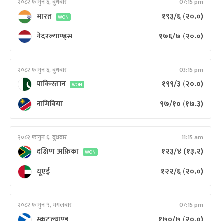
२०८२ फागुन ६, बुधबार
07:15 pm
भारत
१९३/६
(२०.०)
WON
नेदरल्याण्ड्स
१७६/७
(२०.०)
२०८२ फागुन ६, बुधबार
03:15 pm
पाकिस्तान
१९९/३
(२०.०)
WON
नामिबिया
९७/१०
(१७.३)
२०८२ फागुन ६, बुधबार
11:15 am
दक्षिण अफ्रिका
१२३/४
(१३.२)
WON
यूएई
१२२/६
(२०.०)
२०८२ फागुन ५, मंगलबार
07:15 pm
स्कटल्याण्ड
१७०/७
(२०.०)