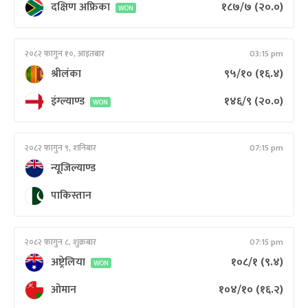
दक्षिण अफ्रिका
१८७/७
(२०.०)
WON
२०८२ फागुन १०, आइतबार
03:15 pm
श्रीलंका
९५/१०
(१६.४)
इंग्ल्याण्ड
१४६/९
(२०.०)
WON
२०८२ फागुन ९, शनिबार
07:15 pm
न्यूजिल्याण्ड
पाकिस्तान
२०८२ फागुन ८, शुक्रबार
07:15 pm
अष्ट्रेलिया
१०८/१
(९.४)
WON
ओमान
१०४/१०
(१६.२)