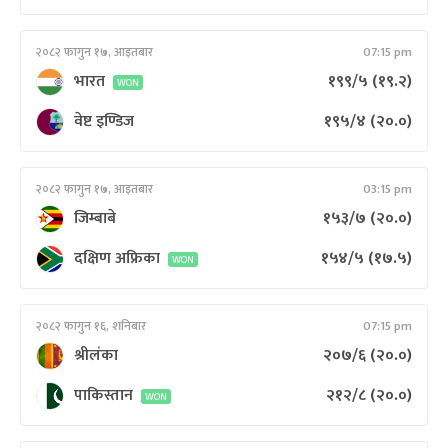
२०८२ फागुन १७, आइतबार
07:15 pm
भारत
१९९/५
(१९.२)
WON
वेष्ट इण्डिज
१९५/४
(२०.०)
२०८२ फागुन १७, आइतबार
03:15 pm
जिम्बाबे
१५३/७
(२०.०)
दक्षिण अफ्रिका
१५४/५
(१७.५)
WON
२०८२ फागुन १६, शनिबार
07:15 pm
श्रीलंका
२०७/६
(२०.०)
पाकिस्तान
२१२/८
(२०.०)
WON