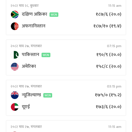
२०८२ माघ २८, बुधबार
11:15 am
दक्षिण अफ्रिका
१८७/६
(२०.०)
WON
अफगानिस्तान
१८७/१०
(१९.४)
२०८२ माघ २७, मंगलबार
07:15 pm
पाकिस्तान
१९०/९
(२०.०)
WON
अमेरिका
१५८/८
(२०.०)
२०८२ माघ २७, मंगलबार
03:15 pm
न्यूजिल्याण्ड
१७५/०
(१५.२)
WON
यूएई
१७३/६
(२०.०)
२०८२ माघ २७, मंगलबार
11:15 am