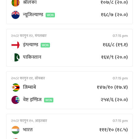
श्रीलंका
१०७/८
(२०.०)
न्यूजिल्याण्ड
१६८/७
(२०.०)
WON
२०८२ फागुन १२, मंगलबार
07:15 pm
इंग्ल्याण्ड
१६६/८
(१९.१)
WON
पाकिस्तान
१६४/९
(२०.०)
२०८२ फागुन ११, सोमबार
07:15 pm
जिम्बाबे
१४७/१०
(१७.४)
वेष्ट इण्डिज
२५४/६
(२०.०)
WON
२०८२ फागुन १०, आइतबार
07:15 pm
भारत
१११/१०
(१८.५)