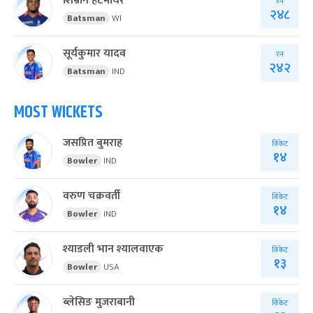
शिम्रोन हेटमायर
रन
२४८
Batsman
WI
सूर्यकुमार यादव
रन
२४२
Batsman
IND
MOST WICKETS
जसप्रित बुमराह
विकेट
१४
Bowler
IND
वरुण चक्रवर्ती
विकेट
१४
Bowler
IND
श्याडली भान श्यालवाएक
विकेट
१३
Bowler
USA
ब्लेसिङ मुजराबानी
विकेट