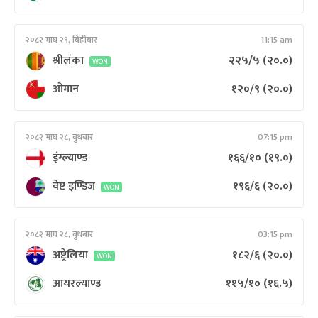
२०८२ माघ २९, बिहीबार
11:15 am
श्रीलंका
२२५/५
(२०.०)
WON
ओमान
१२०/९
(२०.०)
२०८२ माघ २८, बुधबार
07:15 pm
इंग्ल्याण्ड
१६६/१०
(१९.०)
वेष्ट इण्डिज
१९६/६
(२०.०)
WON
२०८२ माघ २८, बुधबार
03:15 pm
अष्ट्रेलिया
१८२/६
(२०.०)
WON
आयरल्याण्ड
११५/१०
(१६.५)