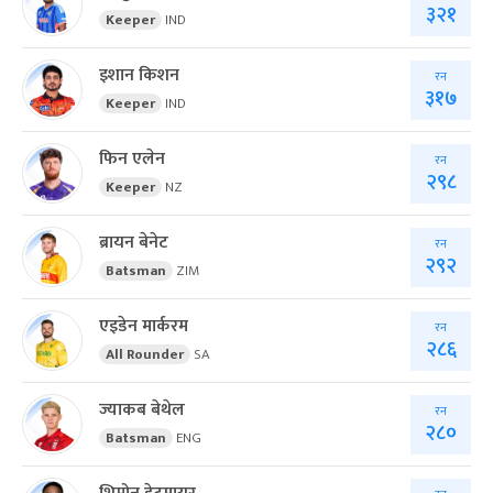
३२१
Keeper
IND
इशान किशन
रन
३१७
Keeper
IND
फिन एलेन
रन
२९८
Keeper
NZ
ब्रायन बेनेट
रन
२९२
Batsman
ZIM
एइडेन मार्करम
रन
२८६
All Rounder
SA
ज्याकब बेथेल
रन
२८०
Batsman
ENG