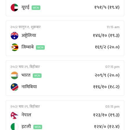
यूएई
१५१/५
(१९.४)
WON
२०८२ फागुन १, शुक्रबार
11:15 am
अष्ट्रेलिया
१४६/१०
(१९.३)
जिम्बाबे
१६९/२
(२०.०)
WON
२०८२ माघ २९, बिहीबार
07:15 pm
भारत
२०९/९
(२०.०)
WON
नामिबिया
११६/१०
(१८.२)
२०८२ माघ २९, बिहीबार
03:15 pm
नेपाल
१२३/१०
(१९.३)
इटली
१२४/०
(१२.४)
WON