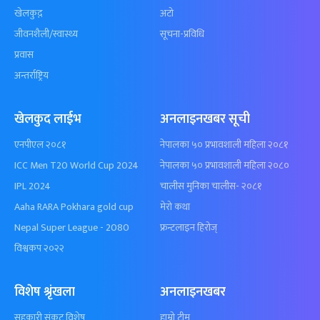
खेलकुद़़
अटो
जीवनशैली/स्वास्थ्य
सूचना-प्रविधि
प्रवास
अन्तर्राष्ट्रिय
खेलकुद लाईभ
अनलाइनखबर सूची
एनपीएल २०८१
नेपालका ५० प्रभावशाली महिला २०८१
ICC Men T20 World Cup 2024
नेपालका ५० प्रभावशाली महिला २०८०
IPL 2024
चालीस मुनिका चालीस- २०८१
Aaha RARA Pokhara gold cup
मेरो कथा
Nepal Super League - 2080
फ्रन्टलाइन हिरोज्
विश्वकप २०२२
विशेष श्रृंखला
अनलाइनखबर
सहकारी संकट विशेष
हाम्रो टीम