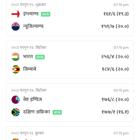
२०८२ फागुन १५, शुक्रबार
07:15 pm
इंग्ल्याण्ड
१६१/६
(१९.३)
WON
न्यूजिल्याण्ड
१५९/७
(२०.०)
२०८२ फागुन १४, बिहीबार
07:15 pm
भारत
२५६/४
(२०.०)
WON
जिम्बाबे
१८४/६
(२०.०)
२०८२ फागुन १४, बिहीबार
03:15 pm
वेष्ट इण्डिज
१७६/८
(२०.०)
दक्षिण अफ्रिका
१७७/१
(१६.१)
WON
२०८२ फागुन १३, बुधबार
07:15 pm