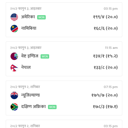
२०८२ फागुन ३, आइतबार
03:15 pm
अमेरिका
१९९/४
(२०.०)
WON
नामिबिया
१६८/६
(२०.०)
२०८२ फागुन ३, आइतबार
11:15 am
वेष्ट इण्डिज
१३४/१
(१५.२)
WON
नेपाल
१३३/८
(२०.०)
२०८२ फागुन २, शनिबार
07:15 pm
न्यूजिल्याण्ड
१७५/७
(२०.०)
दक्षिण अफ्रिका
१७८/३
(१७.१)
WON
२०८२ फागुन २, शनिबार
03:15 pm