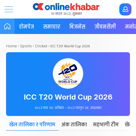
२२ साउन २०८३, शुक्रबार
होमपेज
समाचार
बिजनेस
जीवनशैली
मनोर
ICC T20 World Cup 2026
Home
›
Sports
›
Cricket
›
ICC T20 World Cup 2026
२०८२ माघ २४, शनिबार - २०८२ फागुन २४, आइतबार
खेल तालिका र परिणाम
अंक तालिका
सहभागी टीम
खेला