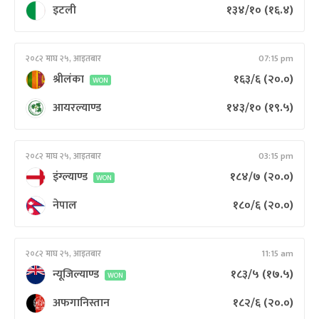
इटली
१३४/१०
(१६.४)
२०८२ माघ २५, आइतबार
07:15 pm
श्रीलंका
१६३/६
(२०.०)
WON
आयरल्याण्ड
१४३/१०
(१९.५)
२०८२ माघ २५, आइतबार
03:15 pm
इंग्ल्याण्ड
१८४/७
(२०.०)
WON
नेपाल
१८०/६
(२०.०)
२०८२ माघ २५, आइतबार
11:15 am
न्यूजिल्याण्ड
१८३/५
(१७.५)
WON
अफगानिस्तान
१८२/६
(२०.०)