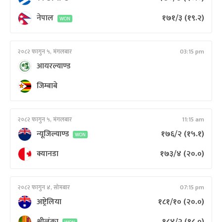
नेपाल
१७१/३
(१९.२)
WON
२०८२ फागुन ५, मंगलबार
03:15 pm
आयरल्याण्ड
जिम्बाबे
२०८२ फागुन ५, मंगलबार
11:15 am
न्यूजिल्याण्ड
१७६/२
(१५.१)
WON
क्यानडा
१७३/४
(२०.०)
२०८२ फागुन ४, सोमबार
07:15 pm
अष्ट्रेलिया
१८१/१०
(२०.०)
श्रीलंका
१८४/२
(१८.०)