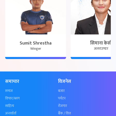
Sumit Shrestha
सिमाना केसी
Winger
अलराउण्डर
समाचार
विजनेस
समाज
बजार
विचार/ब्लग
पर्यटन
साहित्य
रोजगार
अन्तर्वार्ता
बैँक / वित्त