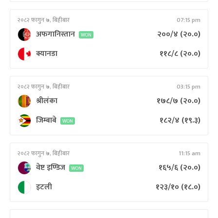
२०८२ फागुन ७, बिहीबार
07:15 pm
अफगानिस्तान
२००/४
(२०.०)
WON
क्यानडा
११८/८
(२०.०)
२०८२ फागुन ७, बिहीबार
03:15 pm
श्रीलंका
१७८/७
(२०.०)
जिम्बाबे
१८२/४
(१९.३)
WON
२०८२ फागुन ७, बिहीबार
11:15 am
वेष्ट इण्डिज
१६५/६
(२०.०)
WON
इटली
१२३/१०
(१८.०)