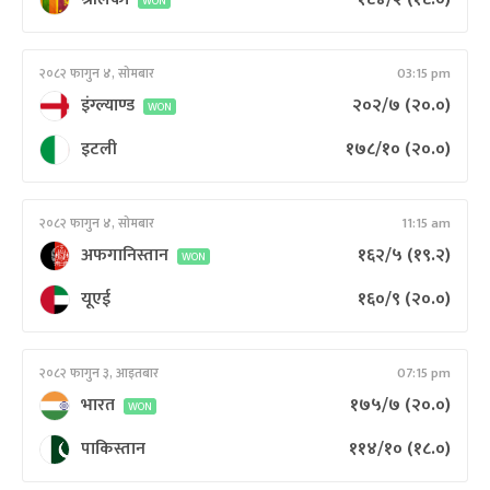
WON
२०८२ फागुन ४, सोमबार
03:15 pm
इंग्ल्याण्ड
२०२/७
(२०.०)
WON
इटली
१७८/१०
(२०.०)
२०८२ फागुन ४, सोमबार
11:15 am
अफगानिस्तान
१६२/५
(१९.२)
WON
यूएई
१६०/९
(२०.०)
२०८२ फागुन ३, आइतबार
07:15 pm
भारत
१७५/७
(२०.०)
WON
पाकिस्तान
११४/१०
(१८.०)