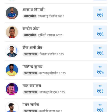
आकाश त्रिपाठी
रन
११९
ब्याट्समेन
काठमान्डु गोर्खाज 2025
सन्दीप जोरा
रन
११६
ब्याट्समेन
लुम्बिनी लायन्स 2025
सैफ अली जैब
रन
११६
अलराउण्डर
चितवन राइनोज 2025
मिलिन्द कुमार
रन
११५
अलराउण्डर
काठमान्डु गोर्खाज 2025
माज सदाकत
रन
११३
अलराउण्डर
जनकपुर बोल्ट्स 2025
पवन सर्राफ
रन
१११
अलराउण्डर
कर्णाली याक्स 2025