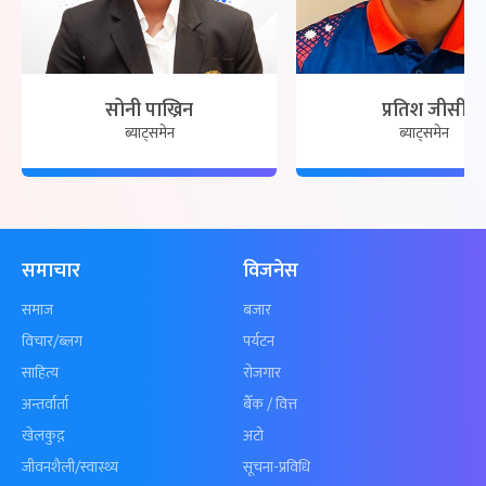
सोनी पाख्रिन
प्रतिश जीसी
ब्याट्समेन
ब्याट्समेन
समाचार
विजनेस
समाज
बजार
विचार/ब्लग
पर्यटन
साहित्य
रोजगार
अन्तर्वार्ता
बैँक / वित्त
खेलकुद़़
अटो
जीवनशैली/स्वास्थ्य
सूचना-प्रविधि