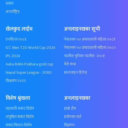
प्रवास
अन्तर्राष्ट्रिय
खेलकुद लाईभ
अनलाइनखबर सूची
एनपीएल २०८१
नेपालका ५० प्रभावशाली महिला २०८१
ICC Men T20 World Cup 2024
नेपालका ५० प्रभावशाली महिला २०८०
IPL 2024
चालीस मुनिका चालीस- २०८१
Aaha RARA Pokhara gold cup
मेरो कथा
Nepal Super League - 2080
फ्रन्टलाइन हिरोज्
विश्वकप २०२२
विशेष श्रृंखला
अनलाइनखबर
सहकारी संकट विशेष
हाम्रो टीम
लगुबित्त संकट विशेष
प्रयोगका सर्त
संसद विघटन विशेष
विज्ञापन