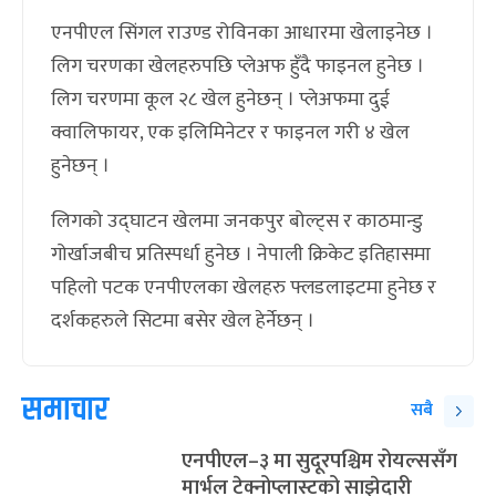
एनपीएल सिंगल राउण्ड रोविनका आधारमा खेलाइनेछ ।
लिग चरणका खेलहरुपछि प्लेअफ हुँदै फाइनल हुनेछ ।
लिग चरणमा कूल २८ खेल हुनेछन् । प्लेअफमा दुई
क्वालिफायर, एक इलिमिनेटर र फाइनल गरी ४ खेल
हुनेछन् ।
लिगको उद्घाटन खेलमा जनकपुर बोल्ट्स र काठमान्डु
गोर्खाजबीच प्रतिस्पर्धा हुनेछ । नेपाली क्रिकेट इतिहासमा
पहिलो पटक एनपीएलका खेलहरु फ्लडलाइटमा हुनेछ र
दर्शकहरुले सिटमा बसेर खेल हेर्नेछन् ।
समाचार
सबै
एनपीएल–३ मा सुदूरपश्चिम रोयल्ससँग
मार्भल टेक्नोप्लास्टको साझेदारी