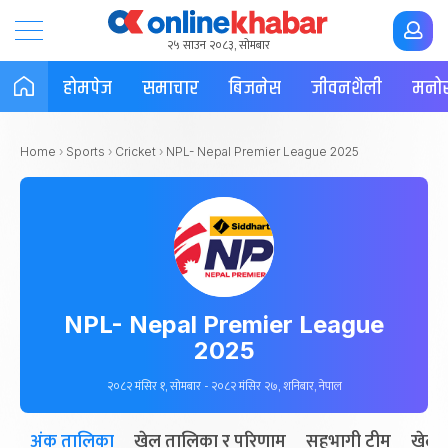
२५ साउन २०८३, सोमबार
होमपेज
समाचार
बिजनेस
जीवनशैली
मनोर
Home
›
Sports
›
Cricket
›
NPL- Nepal Premier League 2025
NPL- Nepal Premier League
2025
२०८२ मंसिर १, सोमबार - २०८२ मंसिर २७, शनिबार, नेपाल
अंक तालिका
खेल तालिका र परिणाम
सहभागी टीम
खेला