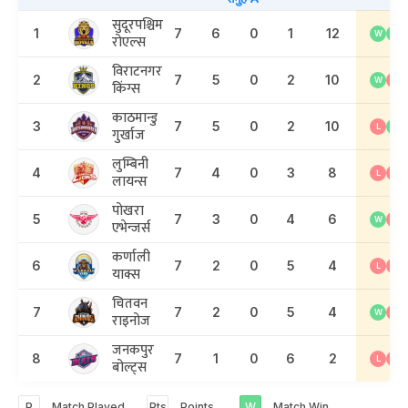
सुदूरपश्चिम
1
7
6
0
1
12
W
W
रोएल्स
विराटनगर
2
7
5
0
2
10
W
L
किंग्स
काठमान्डु
3
7
5
0
2
10
L
W
गुर्खाज
लुम्बिनी
4
7
4
0
3
8
L
L
लायन्स
पोखरा
5
7
3
0
4
6
W
L
एभेन्जर्स
कर्णाली
6
7
2
0
5
4
L
L
याक्स
चितवन
7
7
2
0
5
4
W
L
राइनोज
जनकपुर
8
7
1
0
6
2
L
L
बोल्ट्स
P
Match Played
Pts
Points
W
Match Win