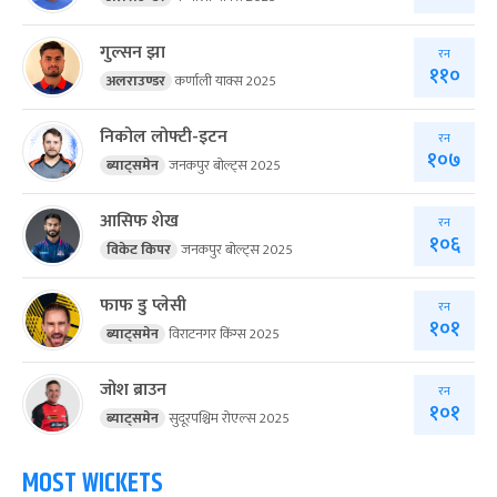
गुल्सन झा
रन
११०
अलराउण्डर
कर्णाली याक्स 2025
निकोल लोफ्टी-इटन
रन
१०७
ब्याट्समेन
जनकपुर बोल्ट्स 2025
आसिफ शेख
रन
१०६
विकेट किपर
जनकपुर बोल्ट्स 2025
फाफ डु प्लेसी
रन
१०१
ब्याट्समेन
विराटनगर किंग्स 2025
जोश ब्राउन
रन
१०१
ब्याट्समेन
सुदूरपश्चिम रोएल्स 2025
MOST WICKETS