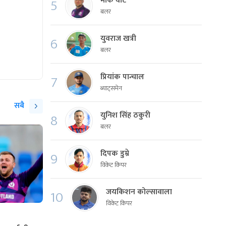
मार्क वाट
5
बलर
युवराज खत्री
6
बलर
प्रियांक पान्चाल
7
ब्याट्समेन
सबै
युनिश सिंह ठकुरी
8
बलर
दिपक डुम्रे
9
विकेट किपर
जयकिशन कोल्सावाला
10
विकेट किपर