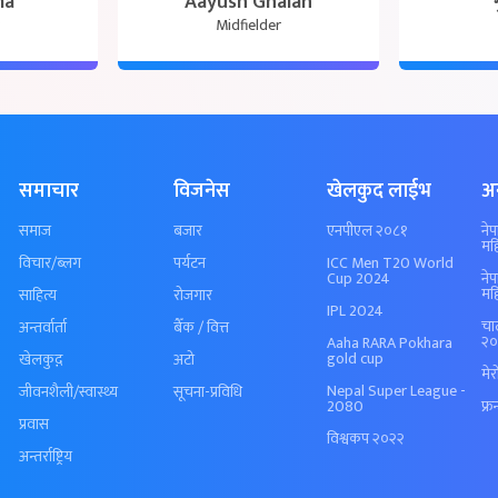
ma
Aayush Ghalan
Midfielder
समाचार
विजनेस
खेलकुद लाईभ
अ
समाज
बजार
एनपीएल २०८१
ने
मह
विचार/ब्लग
पर्यटन
ICC Men T20 World
Cup 2024
ने
मह
साहित्य
रोजगार
IPL 2024
चा
अन्तर्वार्ता
बैँक / वित्त
२०
Aaha RARA Pokhara
gold cup
खेलकुद़़
अटो
मे
Nepal Super League -
जीवनशैली/स्वास्थ्य
सूचना-प्रविधि
2080
फ्र
प्रवास
विश्वकप २०२२
अन्तर्राष्ट्रिय