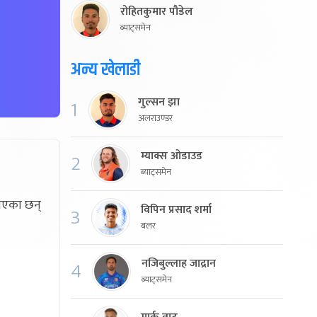
रोहितकुमार पौडेल
ब्याट्समेन
अन्य खेलाडी
गुल्सन झा
1
अलराउण्डर
म्याक्स ओडाउड
2
ब्याट्समेन
ाएका छन्
विपिन प्रसाद शर्मा
3
बलर
नजिबुल्लाह जाद्रान
4
ब्याट्समेन