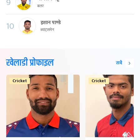
9
बलर
इशान पाण्डे
10
ब्याट्समेन
खेलाडी प्रोफाइल
सबै
Cricket
Cricket