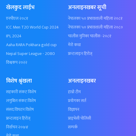
खेलकुद लाईभ
अनलाइनखबर सूची
एनपीएल २०८१
नेपालका ५० प्रभावशाली महिला २०८१
ICC Men T20 World Cup 2024
नेपालका ५० प्रभावशाली महिला २०८०
IPL 2024
चालीस मुनिका चालीस- २०८१
Aaha RARA Pokhara gold cup
मेरो कथा
Nepal Super League - 2080
फ्रन्टलाइन हिरोज्
विश्वकप २०२२
विशेष श्रृंखला
अनलाइनखबर
सहकारी संकट विशेष
हाम्रो टीम
लगुबित्त संकट विशेष
प्रयोगका सर्त
संसद विघटन विशेष
विज्ञापन
फ्रन्टलाइन हिरोज्
प्राइभेसी पोलिसी
निर्वाचन २०७४
सम्पर्क
मेरो कथा