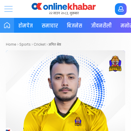
२२ साउन २०८३, शुक्रबार
होमपेज
समाचार
बिजनेस
जीवनशैली
मनोर
अमित श्रेष्ठ
Home
›
Sports
›
Cricket
›