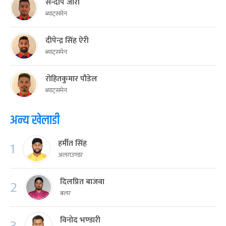
सन्दीप जोरा
ब्याट्समेन
दीपेन्द्र सिंह ऐरी
ब्याट्समेन
रोहितकुमार पौडेल
ब्याट्समेन
अन्य खेलाडी
हर्मीत सिंह
1
अलराउण्डर
दिलप्रित बाजवा
2
बलर
विनोद भण्डारी
3