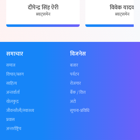
दीपेन्द्र सिंह ऐरी
विवेक यादव
ब्याट्समेन
ब्याट्समेन
समाचार
विजनेस
समाज
बजार
विचार/ब्लग
पर्यटन
साहित्य
रोजगार
अन्तर्वार्ता
बैँक / वित्त
खेलकुद़़
अटो
जीवनशैली/स्वास्थ्य
सूचना-प्रविधि
प्रवास
अन्तर्राष्ट्रिय