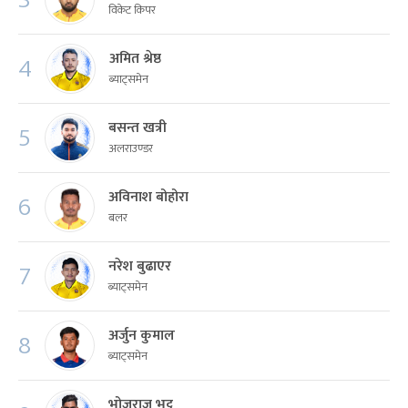
विकेट किपर
अमित श्रेष्ठ
4
ब्याट्समेन
बसन्त खत्री
5
अलराउण्डर
अविनाश बोहोरा
6
बलर
नरेश बुढाएर
7
ब्याट्समेन
अर्जुन कुमाल
8
ब्याट्समेन
भोजराज भट्ट