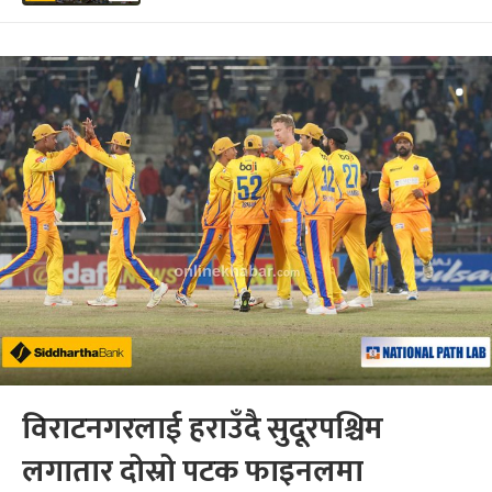
विराटनगरलाई हराउँदै सुदूरपश्चिम
लगातार दोस्रो पटक फाइनलमा