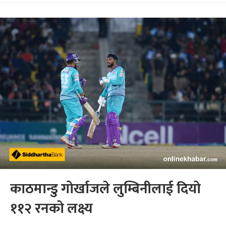
काठमान्डु गोर्खाजले लुम्बिनीलाई दियो
११२ रनको लक्ष्य