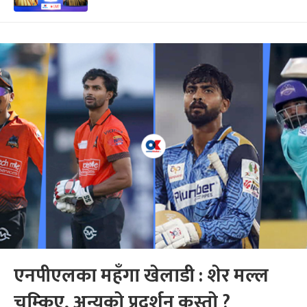
एनपीएलका महँगा खेलाडी : शेर मल्ल
चम्किए, अन्यको प्रदर्शन कस्तो ?