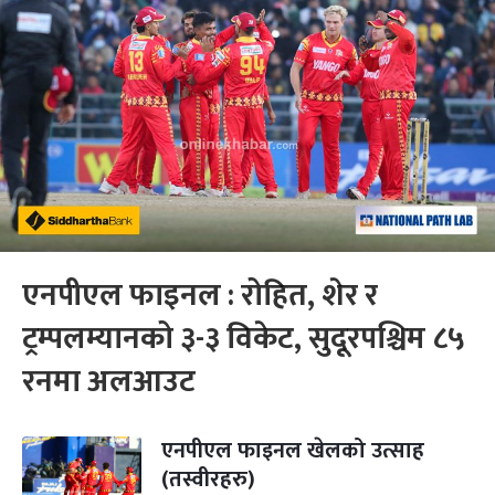
एनपीएल फाइनल : रोहित, शेर र
ट्रम्पलम्यानको ३-३ विकेट, सुदूरपश्चिम ८५
रनमा अलआउट
एनपीएल फाइनल खेलको उत्साह
(तस्वीरहरु)