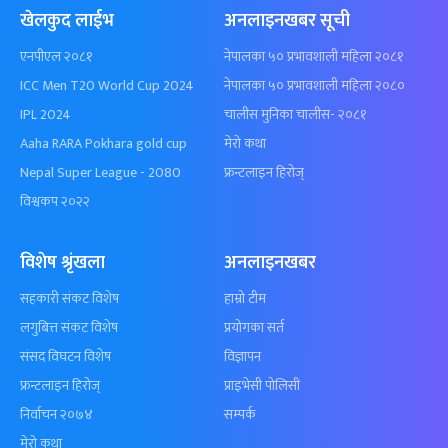
खेलकुद लाईभ
अनलाइनखबर सूची
एनपीएल २०८१
नेपालका ५० प्रभावशाली महिला २०८१
ICC Men T20 World Cup 2024
नेपालका ५० प्रभावशाली महिला २०८०
IPL 2024
चालीस मुनिका चालीस- २०८१
Aaha RARA Pokhara gold cup
मेरो कथा
Nepal Super League - 2080
फ्रन्टलाइन हिरोज्
विश्वकप २०२२
विशेष श्रृंखला
अनलाइनखबर
सहकारी संकट विशेष
हाम्रो टीम
लगुबित्त संकट विशेष
प्रयोगका सर्त
संसद विघटन विशेष
विज्ञापन
फ्रन्टलाइन हिरोज्
प्राइभेसी पोलिसी
निर्वाचन २०७४
सम्पर्क
मेरो कथा