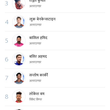
रञ्जित कुमार
3
अलराउण्डर
लुक बेनकेन्सटाइन
4
अलराउण्डर
बासिल हमिद
5
अलराउण्डर
बसिर अहमद
6
अलराउण्डर
सन्तोष कार्की
7
अलराउण्डर
लोकेश बम
8
विकेट किपर