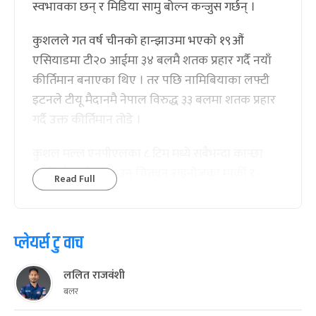
स्वभावका छन् र मिडिया सामु बोल्न कन्जुस गर्छन् ।
कुशलले गत वर्ष चीनको हान्झाउमा भएको १९औं
एसियाडमा टी२० आईमा ३४ बलमै शतक प्रहार गर्दै नयाँ
कीर्तिमान बनाएका थिए । तर पछि नामिबियाका लफ्टी
इटनले टीयू मैदानमै नेपाल विरुद्ध ३३ बलमा शतक प्रहार
गर्दै उक्त कीर्तिमान तोडे ।
कुशल मल्ल एनपीएलका ८ टिम मध्ये सबैभन्दा कान्छा
मार्की खेलाडी हुन् । उन चितवन राइनोजका मार्की र
Read Full
कप्तान समेत हुन् ।
प्लेयर्स टु वाच
ललित राजवंशी
बलर