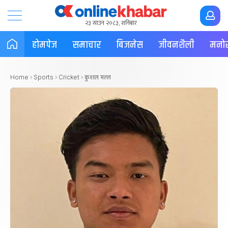
२३ साउन २०८३, शनिबार
होमपेज
समाचार
बिजनेस
जीवनशैली
मनोर
कुशल मल्ल
Home
›
Sports
›
Cricket
›