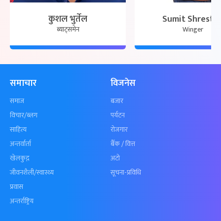
कुशल भुर्तेल
Sumit Shresth
ब्याट्समेन
Winger
समाचार
विजनेस
समाज
बजार
विचार/ब्लग
पर्यटन
साहित्य
रोजगार
अन्तर्वार्ता
बैँक / वित्त
खेलकुद़़
अटो
जीवनशैली/स्वास्थ्य
सूचना-प्रविधि
प्रवास
अन्तर्राष्ट्रिय