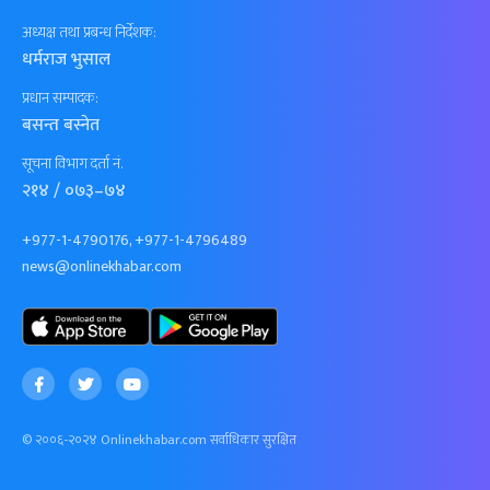
अध्यक्ष तथा प्रबन्ध निर्देशक:
धर्मराज भुसाल
प्रधान सम्पादक:
बसन्त बस्नेत
सूचना विभाग दर्ता नं.
२१४ / ०७३–७४
+977-1-4790176, +977-1-4796489
news@onlinekhabar.com
© २००६-२०२४ Onlinekhabar.com सर्वाधिकार सुरक्षित