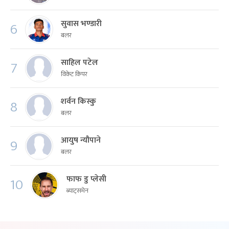
सुवास भण्डारी
6
बलर
साहिल पटेल
7
विकेट किपर
शर्वन किस्कु
8
बलर
आयुष न्यौपाने
9
बलर
फाफ डु प्लेसी
10
ब्याट्समेन