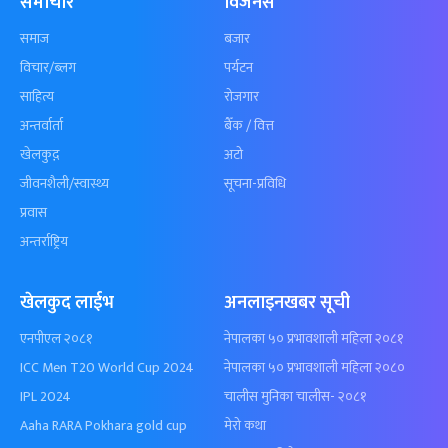
समाचार
विजनेस
समाज
बजार
विचार/ब्लग
पर्यटन
साहित्य
रोजगार
अन्तर्वार्ता
बैँक / वित्त
खेलकुद़़
अटो
जीवनशैली/स्वास्थ्य
सूचना-प्रविधि
प्रवास
अन्तर्राष्ट्रिय
खेलकुद लाईभ
अनलाइनखबर सूची
एनपीएल २०८१
नेपालका ५० प्रभावशाली महिला २०८१
ICC Men T20 World Cup 2024
नेपालका ५० प्रभावशाली महिला २०८०
IPL 2024
चालीस मुनिका चालीस- २०८१
Aaha RARA Pokhara gold cup
मेरो कथा