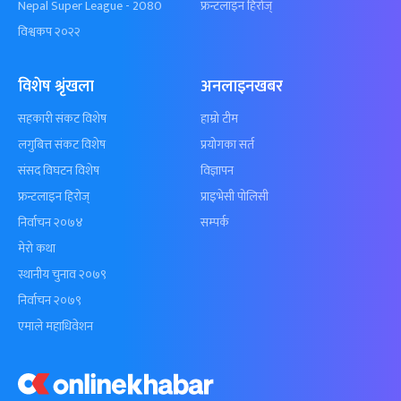
Nepal Super League - 2080
फ्रन्टलाइन हिरोज्
विश्वकप २०२२
विशेष श्रृंखला
अनलाइनखबर
सहकारी संकट विशेष
हाम्रो टीम
लगुबित्त संकट विशेष
प्रयोगका सर्त
संसद विघटन विशेष
विज्ञापन
फ्रन्टलाइन हिरोज्
प्राइभेसी पोलिसी
निर्वाचन २०७४
सम्पर्क
मेरो कथा
स्थानीय चुनाव २०७९
निर्वाचन २०७९
एमाले महाधिवेशन