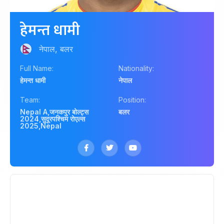
हेमन्त धामी
नेपाल, बलर
Full Name:
Nationality:
हेमन्त धामी
नेपाल
Team:
Position:
Nepal A
,
जनकपुर बोल्ट्स
बलर
2024
,
सुदूरपश्चिम रोएल्स
2025
,
Nepal