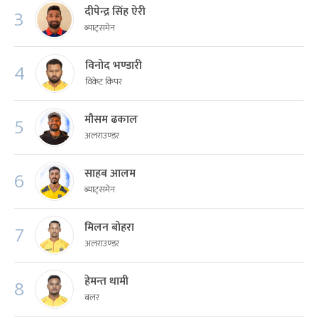
दीपेन्द्र सिंह ऐरी
3
ब्याट्समेन
विनोद भण्डारी
4
विकेट किपर
मौसम ढकाल
5
अलराउण्डर
साहब आलम
6
ब्याट्समेन
मिलन बोहरा
7
अलराउण्डर
हेमन्त धामी
8
बलर