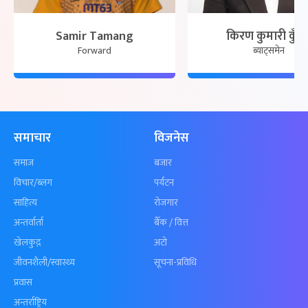
Samir Tamang
किरण कुमारी कुँव
Forward
ब्याट्समेन
समाचार
विजनेस
समाज
बजार
विचार/ब्लग
पर्यटन
साहित्य
रोजगार
अन्तर्वार्ता
बैँक / वित्त
खेलकुद़़
अटो
जीवनशैली/स्वास्थ्य
सूचना-प्रविधि
प्रवास
अन्तर्राष्ट्रिय