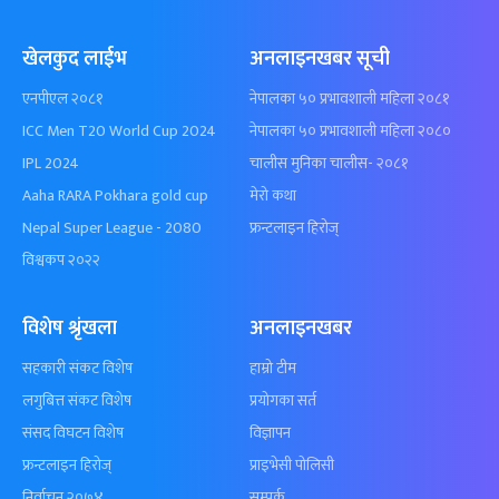
खेलकुद लाईभ
अनलाइनखबर सूची
एनपीएल २०८१
नेपालका ५० प्रभावशाली महिला २०८१
ICC Men T20 World Cup 2024
नेपालका ५० प्रभावशाली महिला २०८०
IPL 2024
चालीस मुनिका चालीस- २०८१
Aaha RARA Pokhara gold cup
मेरो कथा
Nepal Super League - 2080
फ्रन्टलाइन हिरोज्
विश्वकप २०२२
विशेष श्रृंखला
अनलाइनखबर
सहकारी संकट विशेष
हाम्रो टीम
लगुबित्त संकट विशेष
प्रयोगका सर्त
संसद विघटन विशेष
विज्ञापन
फ्रन्टलाइन हिरोज्
प्राइभेसी पोलिसी
निर्वाचन २०७४
सम्पर्क