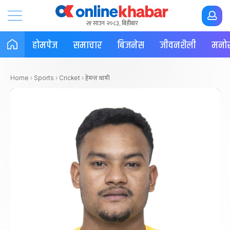
२१ साउन २०८३, बिहीबार
होमपेज
समाचार
बिजनेस
जीवनशैली
मनोर
हेमन्त धामी
Home
›
Sports
›
Cricket
›