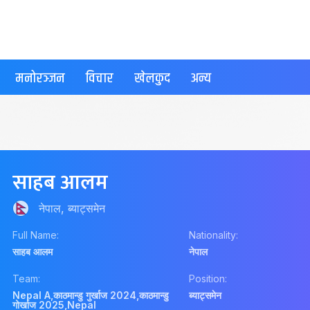
मनोरञ्जन
विचार
खेलकुद
अन्य
साहब आलम
नेपाल, ब्याट्समेन
Full Name:
Nationality:
साहब आलम
नेपाल
Team:
Position:
Nepal A
,
काठमान्डु गुर्खाज 2024
,
काठमान्डु
ब्याट्समेन
गोर्खाज 2025
,
Nepal