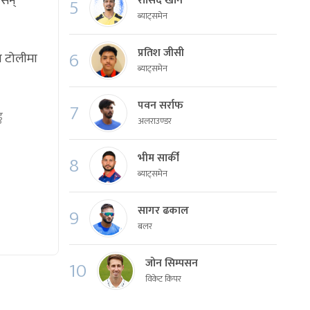
 सन्
रासिद खान
5
ब्याट्समेन
प्रतिश जीसी
6
य टोलीमा
ब्याट्समेन
पवन सर्राफ
7
ु
अलराउण्डर
भीम सार्की
8
ब्याट्समेन
सागर ढकाल
9
बलर
जोन सिम्पसन
10
विकेट किपर