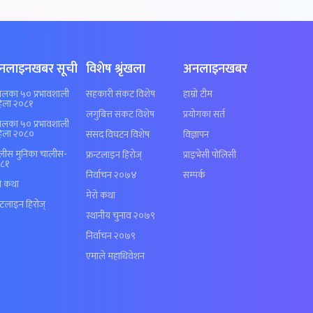
नलाइनखबर सूची
विशेष श्रृंखला
अनलाइनखबर
पालका ५० प्रभावशाली
सहकारी संकट विशेष
हाम्रो टीम
िला २०८१
लगुबित्त संकट विशेष
प्रयोगका सर्त
पालका ५० प्रभावशाली
िला २०८०
संसद विघटन विशेष
विज्ञापन
लीस मुनिका चालीस-
फ्रन्टलाइन हिरोज्
प्राइभेसी पोलिसी
८१
निर्वाचन २०७४
सम्पर्क
रो कथा
मेरो कथा
न्टलाइन हिरोज्
स्थानीय चुनाव २०७९
निर्वाचन २०७९
एमाले महाधिवेशन