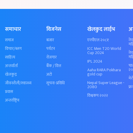
समाचार
विजनेस
खेलकुद लाईभ
अ
समाज
बजार
एनपीएल २०८१
ने
मह
विचार/ब्लग
पर्यटन
ICC Men T20 World
Cup 2024
ने
मह
साहित्य
रोजगार
IPL 2024
चा
अन्तर्वार्ता
बैँक / वित्त
२०
Aaha RARA Pokhara
gold cup
खेलकुद़़
अटो
मे
Nepal Super League -
जीवनशैली/स्वास्थ्य
सूचना-प्रविधि
2080
फ्र
प्रवास
विश्वकप २०२२
अन्तर्राष्ट्रिय