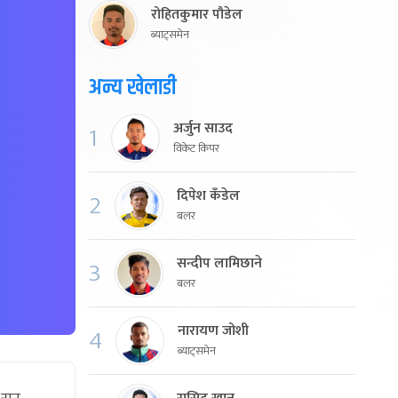
रोहितकुमार पौडेल
ब्याट्समेन
अन्य खेलाडी
अर्जुन साउद
1
विकेट किपर
दिपेश कँडेल
2
बलर
सन्दीप लामिछाने
3
बलर
नारायण जोशी
4
ब्याट्समेन