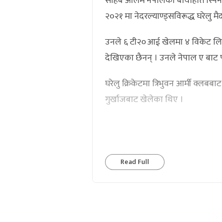
साहब आलम नेपालका बायाँहाते स्पिनर
२०२१ मा नेदरल्याण्ड्सविरूद्ध घरेलु मैद
उनले ६ टी२०आई खेलमा ४ विकेट लिएक
देखिएका छैनन् । उनले नेपाल ए बाट
घरेलु क्रिकेटमा त्रिभुवन आर्मी क्लब
गुर्खाजबाट खेलेका थिए ।
Read Full