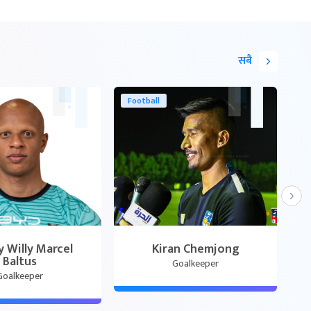
सबै
C
Football
y Willy Marcel
Kiran Chemjong
Baltus
Goalkeeper
Goalkeeper