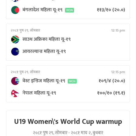
बंगलादेश महिला यू-१९
११३/१०
(२०.०)
WON
२०८१ पुष २९, सोमबार
12:15 pm
साउथ अफ्रिका महिला यू-१९
आयरल्यान्ड महिला यू-१९
२०८१ पुष २९, सोमबार
12:15 pm
वेस्ट इन्डिज महिला यू-१९
१०९/४
(२०.०)
WON
नेपाल महिला यू-१९
१००/१०
(१९.१)
U19 Women\'s World Cup warmup
२०८१ पुष २९, सोमबार - २०८१ माघ २, बुधबार