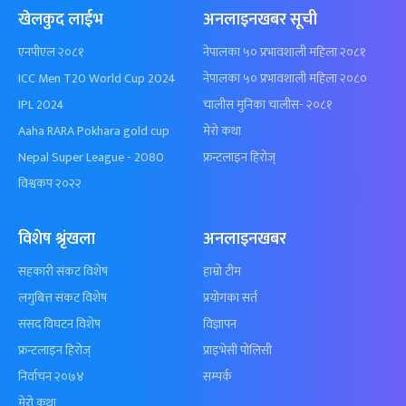
खेलकुद लाईभ
अनलाइनखबर सूची
एनपीएल २०८१
नेपालका ५० प्रभावशाली महिला २०८१
ICC Men T20 World Cup 2024
नेपालका ५० प्रभावशाली महिला २०८०
IPL 2024
चालीस मुनिका चालीस- २०८१
Aaha RARA Pokhara gold cup
मेरो कथा
Nepal Super League - 2080
फ्रन्टलाइन हिरोज्
विश्वकप २०२२
विशेष श्रृंखला
अनलाइनखबर
सहकारी संकट विशेष
हाम्रो टीम
लगुबित्त संकट विशेष
प्रयोगका सर्त
संसद विघटन विशेष
विज्ञापन
फ्रन्टलाइन हिरोज्
प्राइभेसी पोलिसी
निर्वाचन २०७४
सम्पर्क
मेरो कथा