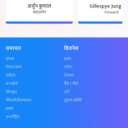
अर्जुन कुमाल
Gillespye Jung Ka
ब्याट्समेन
Forward
समाचार
विजनेस
समाज
बजार
विचार/ब्लग
पर्यटन
साहित्य
रोजगार
अन्तर्वार्ता
बैँक / वित्त
खेलकुद़़
अटो
जीवनशैली/स्वास्थ्य
सूचना-प्रविधि
प्रवास
अन्तर्राष्ट्रिय