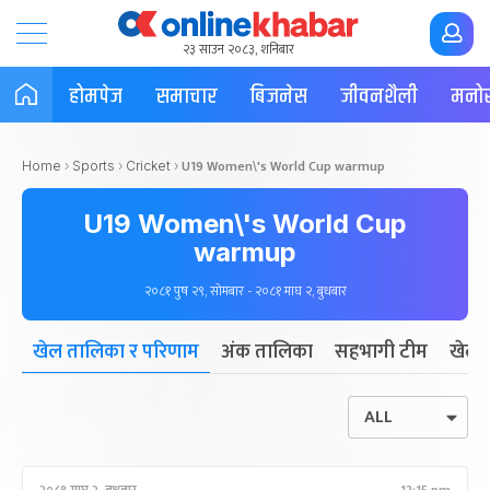
२३ साउन २०८३, शनिबार
होमपेज
समाचार
बिजनेस
जीवनशैली
मनोर
U19 Women\'s World Cup warmup
Home
›
Sports
›
Cricket
›
U19 Women\'s World Cup
warmup
२०८१ पुष २९, सोमबार - २०८१ माघ २, बुधबार
खेल तालिका र परिणाम
अंक तालिका
सहभागी टीम
खेला