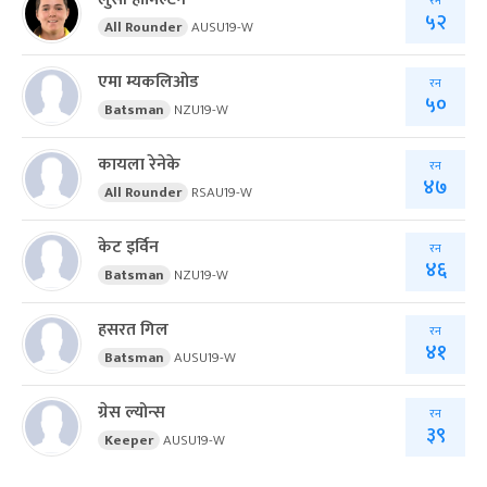
रन
५२
All Rounder
AUSU19-W
एमा म्यकलिओड
रन
५०
Batsman
NZU19-W
कायला रेनेके
रन
४७
All Rounder
RSAU19-W
केट इर्विन
रन
४६
Batsman
NZU19-W
हसरत गिल
रन
४१
Batsman
AUSU19-W
ग्रेस ल्योन्स
रन
३९
Keeper
AUSU19-W