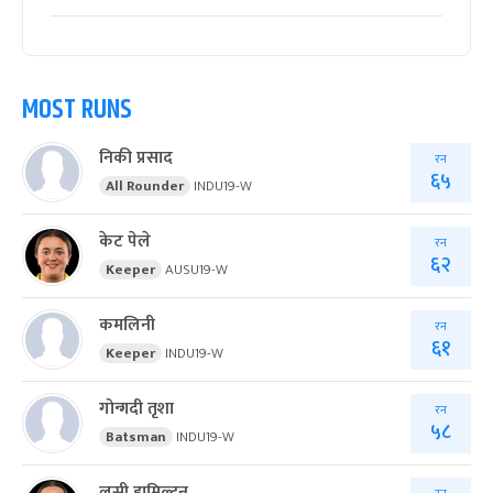
MOST RUNS
निकी प्रसाद
रन
६५
All Rounder
INDU19-W
केट पेले
रन
६२
Keeper
AUSU19-W
कमलिनी
रन
६१
Keeper
INDU19-W
गोन्गदी तृशा
रन
५८
Batsman
INDU19-W
लुसी हामिल्टन