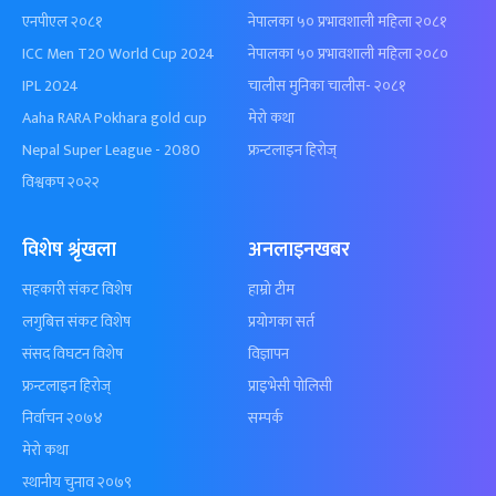
एनपीएल २०८१
नेपालका ५० प्रभावशाली महिला २०८१
ICC Men T20 World Cup 2024
नेपालका ५० प्रभावशाली महिला २०८०
IPL 2024
चालीस मुनिका चालीस- २०८१
Aaha RARA Pokhara gold cup
मेरो कथा
Nepal Super League - 2080
फ्रन्टलाइन हिरोज्
विश्वकप २०२२
विशेष श्रृंखला
अनलाइनखबर
सहकारी संकट विशेष
हाम्रो टीम
लगुबित्त संकट विशेष
प्रयोगका सर्त
संसद विघटन विशेष
विज्ञापन
फ्रन्टलाइन हिरोज्
प्राइभेसी पोलिसी
निर्वाचन २०७४
सम्पर्क
मेरो कथा
स्थानीय चुनाव २०७९