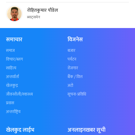
रोहितकुमार पौडेल
ब्याट्समेन
समाचार
विजनेस
समाज
बजार
विचार/ब्लग
पर्यटन
साहित्य
रोजगार
अन्तर्वार्ता
बैँक / वित्त
खेलकुद़़
अटो
जीवनशैली/स्वास्थ्य
सूचना-प्रविधि
प्रवास
अन्तर्राष्ट्रिय
खेलकुद लाईभ
अनलाइनखबर सूची