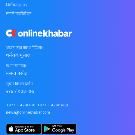
निर्वाचन २०७९
एमाले महाधिवेशन
अध्यक्ष तथा प्रबन्ध निर्देशक:
धर्मराज भुसाल
प्रधान सम्पादक:
बसन्त बस्नेत
सूचना विभाग दर्ता नं.
२१४ / ०७३–७४
+977-1-4790176, +977-1-4796489
news@onlinekhabar.com