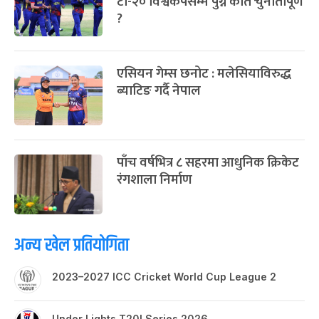
टी-२० विश्वकपसम्म पुग्न कति चुनौतीपूर्ण
?
एसियन गेम्स छनोट : मलेसियाविरुद्ध
ब्याटिङ गर्दै नेपाल
पाँच वर्षभित्र ८ सहरमा आधुनिक क्रिकेट
रंगशाला निर्माण
अन्य खेल प्रतियोगिता
2023–2027 ICC Cricket World Cup League 2
Under Lights T20I Series 2026