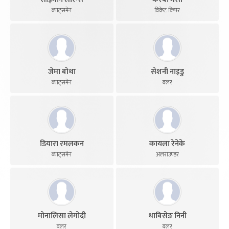
ब्याट्समेन
विकेट किपर
जेमा बोथा
सेशनी नाइडु
ब्याट्समेन
बलर
डियारा रमलकन
कायला रेनेके
ब्याट्समेन
अलराउण्डर
मोनालिसा लेगोदी
थाबिसेङ निनी
बलर
बलर