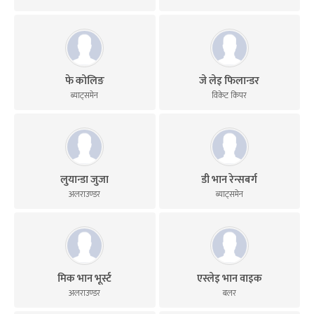
फे कोलिङ
जे लेइ फिलान्डर
ब्याट्समेन
विकेट किपर
लुयान्डा जुजा
डी भान रेन्सबर्ग
अलराउण्डर
ब्याट्समेन
मिक भान भूर्स्ट
एस्लेइ भान वाइक
अलराउण्डर
बलर