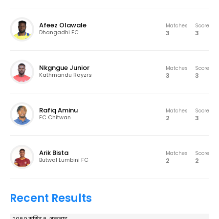
Afeez Olawale
Matches
Score
3
3
Dhangadhi FC
Nkgngue Junior
Matches
Score
3
3
Kathmandu Rayzrs
Rafiq Aminu
Matches
Score
2
3
FC Chitwan
Arik Bista
Matches
Score
2
2
Butwal Lumbini FC
Recent Results
२०८० मंसिर ८, शुक्रबार