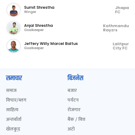
Sumit Shrestha
Jhapa
FC
Winger
Anjal Shrestha
Kathmandu
Rayzrs
Goalkeeper
Jeffery Willy Marcel Baltus
Lalitpur
City FC
Goalkeeper
समाचार
बिजनेस
समाज
बजार
विचार/ब्लग
पर्यटन
साहित्य
रोजगार
अन्तर्वार्ता
बैंक / वित्त
खेलकुद़़
अटो