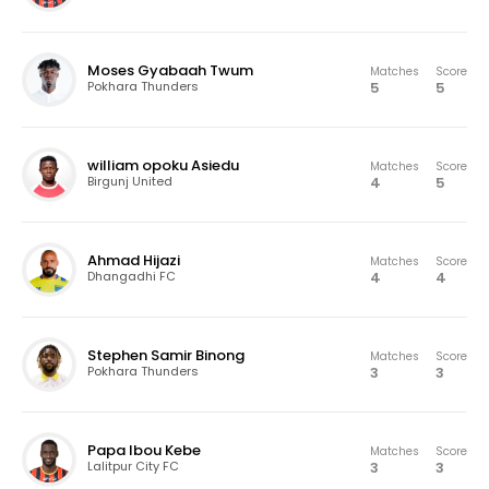
Moses Gyabaah Twum
Matches
Score
5
5
Pokhara Thunders
william opoku Asiedu
Matches
Score
4
5
Birgunj United
Ahmad Hijazi
Matches
Score
4
4
Dhangadhi FC
Stephen Samir Binong
Matches
Score
3
3
Pokhara Thunders
Papa Ibou Kebe
Matches
Score
3
3
Lalitpur City FC