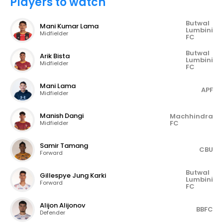
Players to watch
Butwal
Mani Kumar Lama
Lumbini
Midfielder
FC
Butwal
Arik Bista
Lumbini
Midfielder
FC
Mani Lama
APF
Midfielder
Manish Dangi
Machhindra
FC
Midfielder
Samir Tamang
CBU
Forward
Butwal
Gillespye Jung Karki
Lumbini
Forward
FC
Alijon Alijonov
BBFC
Defender