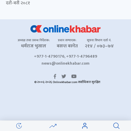
दशैं-बसैं २०८१
अध्यक्ष तथा प्रबन्ध निर्देशक:
प्रधान सम्पादक:
सूचना विभाग दर्ता नं.
धर्मराज भुसाल
बसन्त बस्नेत
२१४ / ०७३–७४
+977-1-4790176, +977-1-4796489
news@onlinekhabar.com
© २००६-२०२६ Onlinekhabar.com सर्वाधिकार सुरक्षित