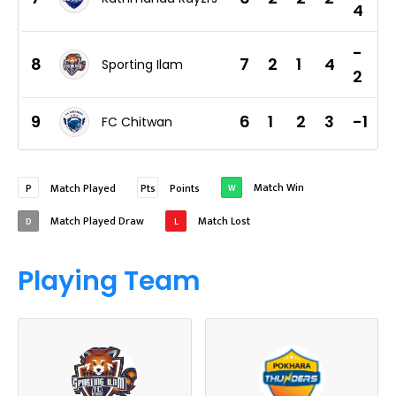
4
-
8
7
2
1
4
7
Sporting Ilam
2
9
6
1
2
3
-1
FC Chitwan
Match Win
P
Match Played
Pts
Points
W
Match Played Draw
Match Lost
D
L
Playing Team