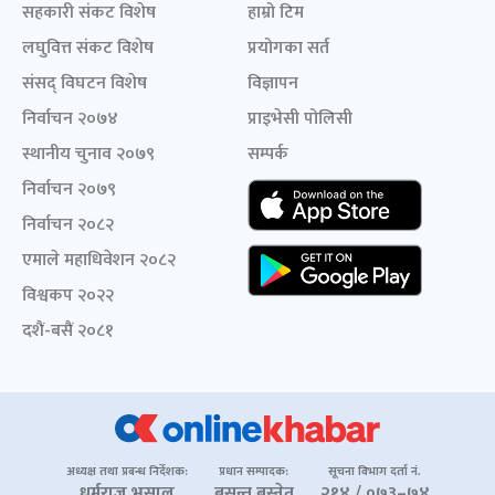
सहकारी संकट विशेष
हाम्रो टिम
लघुवित्त संकट विशेष
प्रयोगका सर्त
संसद् विघटन विशेष
विज्ञापन
निर्वाचन २०७४
प्राइभेसी पोलिसी
स्थानीय चुनाव २०७९
सम्पर्क
निर्वाचन २०७९
निर्वाचन २०८२
एमाले महाधिवेशन २०८२
विश्वकप २०२२
दशैं-बसैं २०८१
अध्यक्ष तथा प्रबन्ध निर्देशक:
प्रधान सम्पादक:
सूचना विभाग दर्ता नं.
धर्मराज भुसाल
बसन्त बस्नेत
२१४ / ०७३–७४