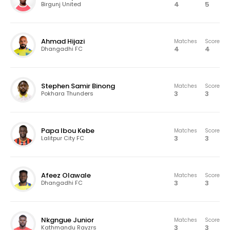
4
5
Birgunj United
Ahmad Hijazi
Matches
Score
4
4
Dhangadhi FC
Stephen Samir Binong
Matches
Score
3
3
Pokhara Thunders
Papa Ibou Kebe
Matches
Score
3
3
Lalitpur City FC
Afeez Olawale
Matches
Score
3
3
Dhangadhi FC
Nkgngue Junior
Matches
Score
3
3
Kathmandu Rayzrs