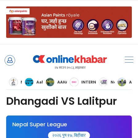
Skip
to
२४ साउन २०८३, आइतबार
content
Nepal Super League
Aaha RARA Pokhara gold cup
AAHA RARA Pokhara Gold Cup 2025
INTERNATIONAL WOMENS CH
Nepal Super 
AFC 
Dhangadi VS Lalitpur
Nepal Super League
२०२६ पुष १७, बिहीबार