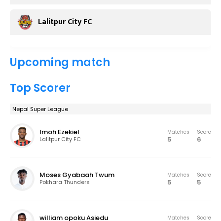
Lalitpur City FC
Upcoming match
Top Scorer
Nepal Super League
Imoh Ezekiel
Matches
Score
5
6
Lalitpur City FC
Moses Gyabaah Twum
Matches
Score
5
5
Pokhara Thunders
william opoku Asiedu
Matches
Score