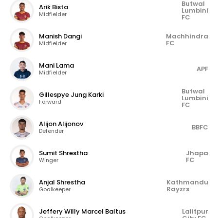
Butwal
Arik Bista
Lumbini
Midfielder
FC
Manish Dangi
Machhindra
FC
Midfielder
Mani Lama
APF
Midfielder
Butwal
Gillespye Jung Karki
Lumbini
Forward
FC
Alijon Alijonov
BBFC
Defender
Sumit Shrestha
Jhapa
FC
Winger
Anjal Shrestha
Kathmandu
Rayzrs
Goalkeeper
Jeffery Willy Marcel Baltus
Lalitpur