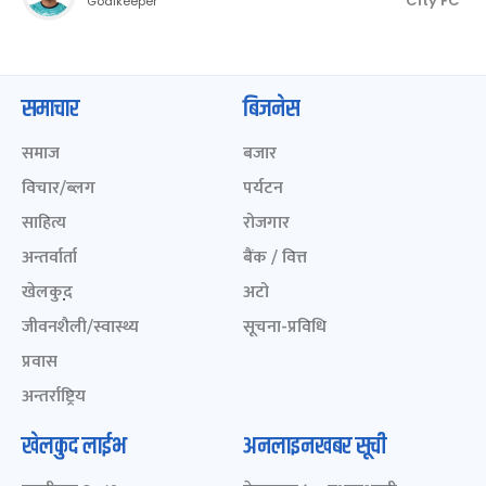
City FC
Goalkeeper
समाचार
बिजनेस
समाज
बजार
विचार/ब्लग
पर्यटन
साहित्य
रोजगार
अन्तर्वार्ता
बैंक / वित्त
खेलकुद़़
अटो
जीवनशैली/स्वास्थ्य
सूचना-प्रविधि
प्रवास
अन्तर्राष्ट्रिय
खेलकुद लाईभ
अनलाइनखबर सूची