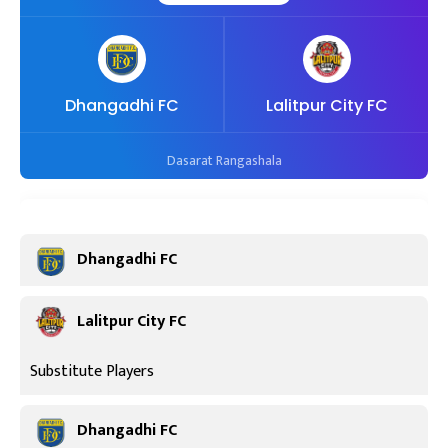
Dhangadhi FC
Lalitpur City FC
Dasarat Rangashala
Dhangadhi FC
Lalitpur City FC
Substitute Players
Dhangadhi FC