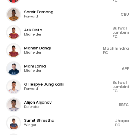
FC
Samir Tamang
CBU
Forward
Butwal
Arik Bista
Lumbini
Midfielder
FC
Manish Dangi
Machhindra
FC
Midfielder
Mani Lama
APF
Midfielder
Butwal
Gillespye Jung Karki
Lumbini
Forward
FC
Alijon Alijonov
BBFC
Defender
Sumit Shrestha
Jhapa
FC
Winger