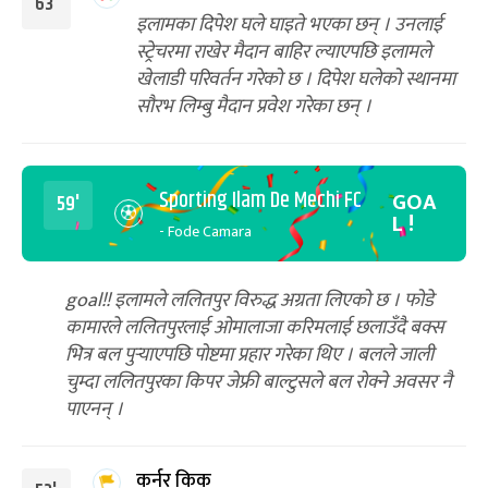
63'
इलामका दिपेश घले घाइते भएका छन् । उनलाई
स्ट्रेचरमा राखेर मैदान बाहिर ल्याएपछि इलामले
खेलाडी परिवर्तन गरेको छ । दिपेश घलेको स्थानमा
सौरभ लिम्बु मैदान प्रवेश गरेका छन् ।
Sporting Ilam De Mechi FC
GOA
59'
L !
- Fode Camara
goal!! इलामले ललितपुर विरुद्ध अग्रता लिएको छ । फोडे
कामारले ललितपुरलाई ओमालाजा करिमलाई छलाउँदै बक्स
भित्र बल पुर्‍याएपछि पोष्टमा प्रहार गरेका थिए । बलले जाली
चुम्दा ललितपुरका किपर जेफ्री बाल्टुसले बल रोक्ने अवसर नै
पाएनन् ।
कर्नर किक