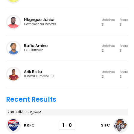
Nkgngue Junior
Matches
Score
3
3
Kathmandu Rayzrs
Rafiq Aminu
Matches
Score
2
3
FC Chitwan
Arik Bista
Matches
Score
2
2
Butwal Lumbini FC
Recent Results
२०८० मंसिर ८, शुक्रबार
1 - 0
KRFC
SIFC