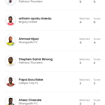
5
5
Pokhara Thunders
william opoku Asiedu
Matches
Score
4
5
Birgunj United
Ahmad Hijazi
Matches
Score
4
4
Dhangadhi FC
Stephen Samir Binong
Matches
Score
3
3
Pokhara Thunders
Papa Ibou Kebe
Matches
Score
3
3
Lalitpur City FC
Afeez Olawale
Matches
Score
3
3
Dhangadhi FC