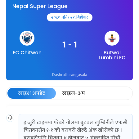
Nepal Super League
२०८० मंसिर २१, बिहीबार
1 - 1
FC Chitwan
Butwal
Lumbini FC
Dashrath rangasala
लाइभ अपडेट
लाइन-अप
इन्जुरी टाइममा गरेको गोलमा बुटवल लुम्बिनीले एफसी
चितवनसँग १-१ को बराबरी खेल्दै अंक खोसेको छ ।
बराबरीपछि चितवन ४ खेलबाट ५ अंकसहित पाँचौ