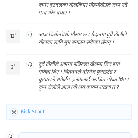
कर्नर बुटवलका गोलकिपर मोहमोदोउले जम्प गर्दै
पन्च गरेर बचाए ।
आज चिसो-चिसो मौसम छ । मैदानमा दुवै टोलीले
13'
गोलका लागि मुभ बनाउन सकेका छैनन् ।
दुवै टोलीले आफ्ना पछिल्ला खेलमा जित हात
3'
पारेका थिए । चितवनले वीरगंज युनाइटेड र
बुटवलले स्पोर्टिङ इलामलाई पराजित गरेका थिए ।
कुन टोलीले आज त्यो लय कायम राख्ला त ?
Kick Start