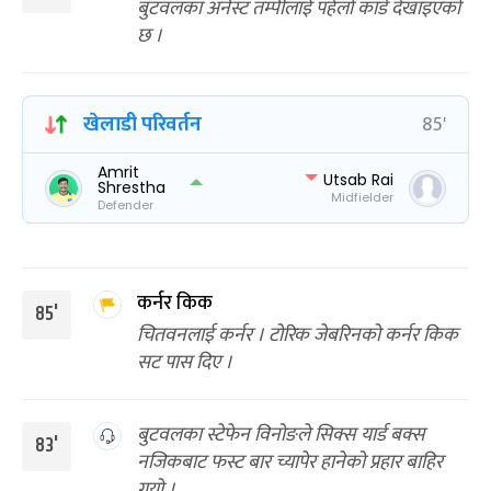
बुटवलका अर्नेस्ट तम्पीलाई पहेँलो कार्ड देखाइएको
छ ।
खेलाडी परिवर्तन
85'
Amrit
Utsab Rai
Shrestha
Midfielder
Defender
कर्नर किक
85'
चितवनलाई कर्नर । टोरिक जेबरिनको कर्नर किक
सट पास दिए ।
बुटवलका स्टेफेन विनोङले सिक्स यार्ड बक्स
83'
नजिकबाट फस्ट बार च्यापेर हानेको प्रहार बाहिर
गयो ।