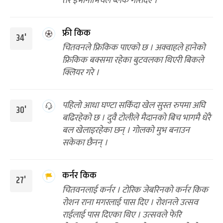
तर इभानोभिचले ब्लक गरिदिए ।
फ्री किक
34'
चितवनले फ्रिकिक पाएको छ । अक्वाहले हानेको
फ्रिकिक बक्समा रहेका बुटवलका थिएरी बिकले
क्लियर गरे ।
पहिलो आधा घण्टा सकिँदा खेल सुस्त रुपमा अघि
30'
बढिरहेको छ । दुवै टोलीले मैदानको बिच भागमै धेरै
बल खेलाइरहेका छन् । गोलको मुभ बनाउन
सकेका छैनन् ।
कर्नर किक
27'
चितवनलाई कर्नर । टोरिक जेबरिनको कर्नर किक
रोशन राना मगरलाई पास दिए । रोशनले उत्सव
राईलाई पास दिएका थिए । उत्सवले फेरि