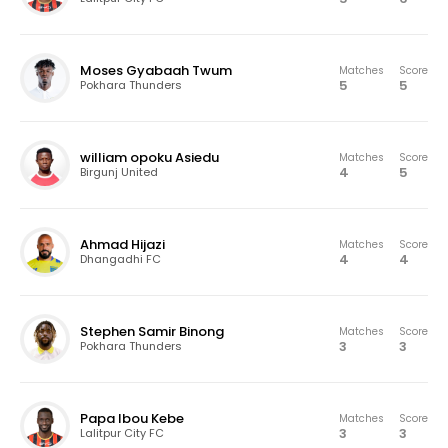
Moses Gyabaah Twum
Matches
Score
5
5
Pokhara Thunders
william opoku Asiedu
Matches
Score
4
5
Birgunj United
Ahmad Hijazi
Matches
Score
4
4
Dhangadhi FC
Stephen Samir Binong
Matches
Score
3
3
Pokhara Thunders
Papa Ibou Kebe
Matches
Score
3
3
Lalitpur City FC