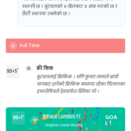
स्थानमै छ । बुटवलको ४ खेलबाट ४ अंक भएको छ र
छैटौं स्थानमा उक्लेको छ ।
Full Time
फ्री किक
90+5'
बुटवललाई फ्रिकिक । मणि कुमार लामाले बायाँ
भागबाट हानेको फ्रिकिक बक्समा रहेका चितवनका
इभानोभिचले हेडमार्फत क्लियर गरे ।
Butwal Lumbini FC
GOA
90+1'
L !
- Stephen Samir Binong