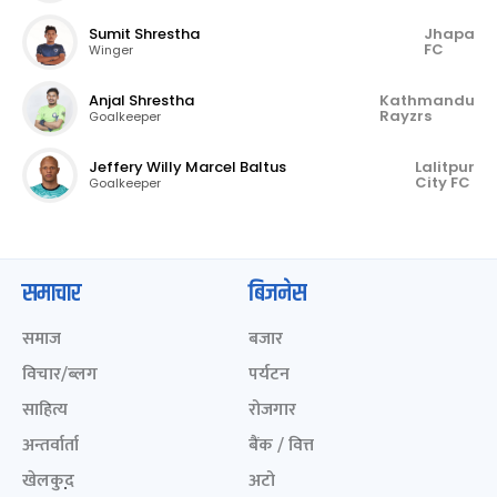
Sumit Shrestha
Jhapa
FC
Winger
Anjal Shrestha
Kathmandu
Rayzrs
Goalkeeper
Jeffery Willy Marcel Baltus
Lalitpur
City FC
Goalkeeper
समाचार
बिजनेस
समाज
बजार
विचार/ब्लग
पर्यटन
साहित्य
रोजगार
अन्तर्वार्ता
बैंक / वित्त
खेलकुद़़
अटो