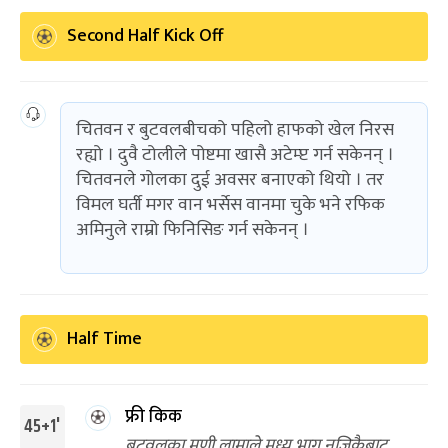
Second Half Kick Off
चितवन र बुटवलबीचको पहिलो हाफको खेल निरस
रह्यो । दुवै टोलीले पोष्टमा खासै अटेम्प्ट गर्न सकेनन् ।
चितवनले गोलका दुई अवसर बनाएको थियो । तर
विमल घर्ती मगर वान भर्सेस वानमा चुके भने रफिक
अमिनुले राम्रो फिनिसिङ गर्न सकेनन् ।
Half Time
फ्री किक
45+1'
बुटवलका मणी लामाले मध्य भाग नजिकैबाट