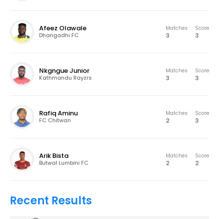
Afeez Olawale
Matches
Score
3
3
Dhangadhi FC
Nkgngue Junior
Matches
Score
3
3
Kathmandu Rayzrs
Rafiq Aminu
Matches
Score
2
3
FC Chitwan
Arik Bista
Matches
Score
2
2
Butwal Lumbini FC
Recent Results