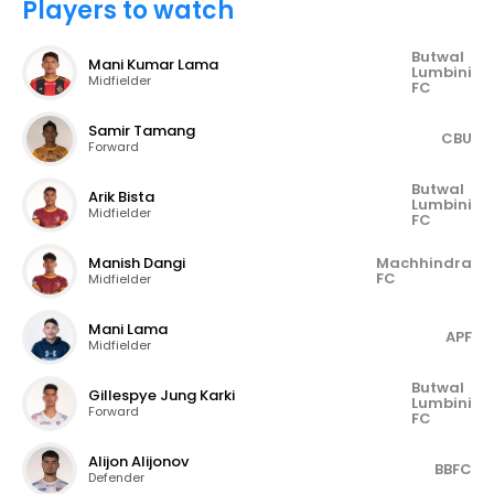
Players to watch
Butwal
Mani Kumar Lama
Lumbini
Midfielder
FC
Samir Tamang
CBU
Forward
Butwal
Arik Bista
Lumbini
Midfielder
FC
Manish Dangi
Machhindra
FC
Midfielder
Mani Lama
APF
Midfielder
Butwal
Gillespye Jung Karki
Lumbini
Forward
FC
Alijon Alijonov
BBFC
Defender