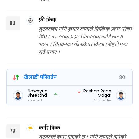
फ्री किक
80'
बुटवलका मणि कुमार लामाले फ्रिकिक प्रहार गरेका
थिए । तर उनको प्रहार चितवनका लागि खतरा
भएन । चितवनका गोलकिपर विशाल श्रेष्ठले पन्च
गर्दै बचाए ।
खेलाडी परिवर्तन
80'
Nawayug
Roshan Rana
Shrestha
Magar
Forward
Midfielder
कर्नर किक
79'
बुटवलले कर्नर पाएको छ । मणि लामाले हानेको