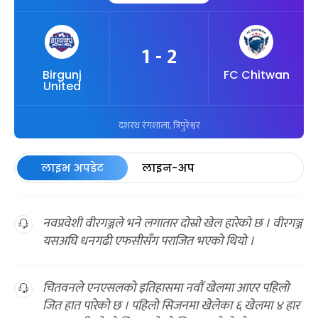
1 - 2
Birgunj
FC Chitwan
United
दशरथ रंगशाला, त्रिपुरेश्वर
लाइभ अपडेट
लाइन-अप
नवप्रवेशी वीरगञ्जले भने लगातार दोस्रो खेल हारेको छ । वीरगञ्ज
यसअघि धनगढी एफसीसँग पराजित भएको थियो ।
चितवनले एनएसलको इतिहासमा नवौं खेलमा आएर पहिलो
जित हात पारेको छ । पहिलो सिजनमा खेलेका ६ खेलमा ४ हार