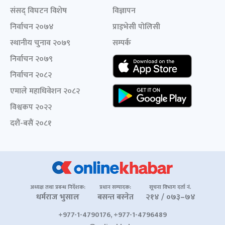
संसद् विघटन विशेष
विज्ञापन
निर्वाचन २०७४
प्राइभेसी पोलिसी
स्थानीय चुनाव २०७९
सम्पर्क
निर्वाचन २०७९
निर्वाचन २०८२
एमाले महाधिवेशन २०८२
विश्वकप २०२२
दशैं-बसैं २०८१
अध्यक्ष तथा प्रबन्ध निर्देशक:
प्रधान सम्पादक:
सूचना विभाग दर्ता नं.
धर्मराज भुसाल
बसन्त बस्नेत
२१४ / ०७३–७४
+977-1-4790176, +977-1-4796489