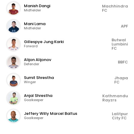
Manish Dangi
Machhindra
FC
Midfielder
Mani Lama
APF
Midfielder
Butwal
Gillespye Jung Karki
Lumbini
Forward
FC
Alijon Alijonov
BBFC
Defender
Sumit Shrestha
Jhapa
FC
Winger
Anjal Shrestha
Kathmandu
Rayzrs
Goalkeeper
Jeffery Willy Marcel Baltus
Lalitpur
City FC
Goalkeeper