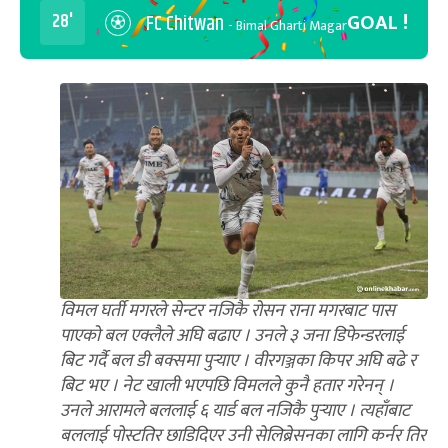
GOAL !
28'
FC Chitwan
- Bimal Gharti Magar
विमल घर्ती मगरले सेन्टर नजिकै रोसन राना मगरबाट पास
पाएको बल एक्लैले अघि बढाए । उनले ३ जना डिफेन्डरलाई
बिट गर्दै बल डी बक्समा पुर्‍याए । वीरगञ्जका किपर अघि बढे र
बिट भए । नेट खाली भएपछि विमलले कुनै हतार गरेनन् ।
उनले आरामले बललाई ६ यार्ड बल नजिकै पुर्‍याए । त्यहाँबाट
बललाई पोस्टतिर छाडिदिएर उनी सेलिब्रेसनका लागि कर्नर तिर