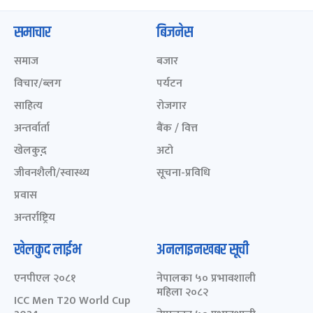
समाचार
बिजनेस
समाज
बजार
विचार/ब्लग
पर्यटन
साहित्य
रोजगार
अन्तर्वार्ता
बैंक / वित्त
खेलकुद़़
अटो
जीवनशैली/स्वास्थ्य
सूचना-प्रविधि
प्रवास
अन्तर्राष्ट्रिय
खेलकुद लाईभ
अनलाइनखबर सूची
एनपीएल २०८१
नेपालका ५० प्रभावशाली
महिला २०८२
ICC Men T20 World Cup