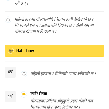
गर्दै छन् ।
पहिलो हाफमा वीरगञ्जमाथि चितवन हावी देखिएको छ र
चितवनले १-० को अग्रता पनि लिएको छ । दोस्रो हाफमा
वीरगञ्ज खेलमा फर्किएला त ?
Half Time
45'
पहिलो हाफमा २ मिनेटको समय थपिएको छ ।
कर्नर किक
44'
वीरगञ्जका विलिय ओपुकुले प्रहार गरेको बल
चितवनका डिफेन्डरले क्लियर गरे ।