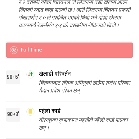
र २ बराबरी गरेको चितवनले यो सिजनमा तेस्रो खेलमा आएर
जितको स्वाद चाख्न पाएको छ । जारी सिजनमा चितवन एफसी
पोखरासँग १-० ले पराजित भएको थियो भने दोस्रो खेलमा
काठमाडौं रेजर्ससँग १-१ को बराबरीमा रोकिएको थियो ।
Full Time
खेलाडी परिवर्तन
90‌+6'
चितवनबाट रफिक अमिनुको ठाउँमा राजेश परियार
मैदान प्रवेश गरेका छन्
पहेंलो कार्ड
90‌‌+3'
वीरगञ्जका कृपाकान्त महतोले पहेँलो कार्ड पाएका
छन् ।