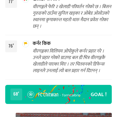
77'
वीरगञ्जले फेरि २ खेलाडी परिवर्तन गरेको छ । बिसन
गुरुङको ठाउँमा सुनिल खड्का र ओबेड ओसोउको
स्थानमा कृपाकान्त महतो थारु मैदान प्रवेश गरेका
छन् ।
कर्नर किक
76'
वीरगञ्जका विलियम ओपोकुले कर्नर प्रहार गरे ।
उनले प्रहार गरेको ग्राउण्ड बल डी भित्र वीरगञ्जकै
खेलाडीले पाएका थिए । तर चितवनको डिफेन्स
लाइनले उनलाई त्यो बल प्रहार गर्न दिएनन् ।
GOAL !
68'
FC Chitwan
- Torric Jebrin