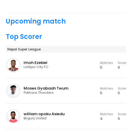
Upcoming match
Top Scorer
Nepal Super League
Imoh Ezekiel
Matches
Score
5
6
Lalitpur City FC
Moses Gyabaah Twum
Matches
Score
5
5
Pokhara Thunders
william opoku Asiedu
Matches
Score
4
5
Birgunj United