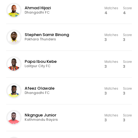
Ahmad Hijazi
Matches
Score
4
4
Dhangadhi FC
Stephen Samir Binong
Matches
Score
3
3
Pokhara Thunders
Papa Ibou Kebe
Matches
Score
3
3
Lalitpur City FC
Afeez Olawale
Matches
Score
3
3
Dhangadhi FC
Nkgngue Junior
Matches
Score
3
3
Kathmandu Rayzrs