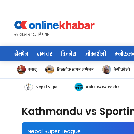
Skip
to
content
२१ साउन २०८३, बिहीबार
होमपेज
समाचार
बिजनेस
जीवनशैली
मनोरञ्ज
संसद्
तिब्बती अध्ययन सम्मेलन
केपी ओली
Nepal Super League
Aaha RARA Pokhara gol
Kathmandu vs Sporti
Nepal Super League