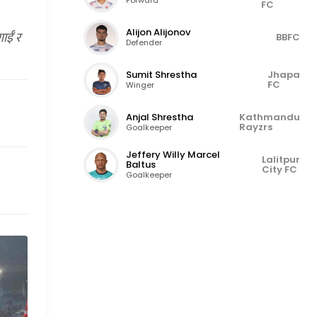
FC
Alijon Alijonov
ाईँ र
BBFC
Defender
Sumit Shrestha
Jhapa
FC
Winger
Anjal Shrestha
Kathmandu
Rayzrs
Goalkeeper
Jeffery Willy Marcel
Lalitpur
Baltus
City FC
Goalkeeper