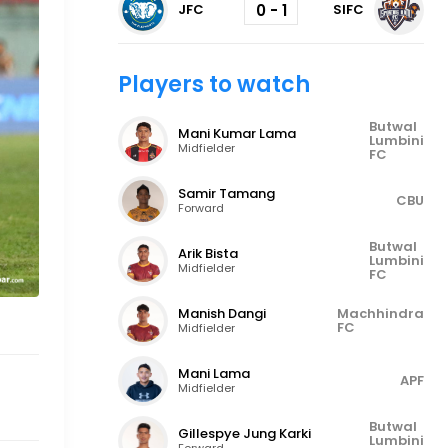
0 - 1
JFC
SIFC
Players to watch
Butwal
Mani Kumar Lama
Lumbini
Midfielder
FC
Samir Tamang
CBU
Forward
Butwal
Arik Bista
Lumbini
Midfielder
FC
Manish Dangi
Machhindra
FC
Midfielder
Mani Lama
APF
Midfielder
Butwal
Gillespye Jung Karki
Lumbini
Forward