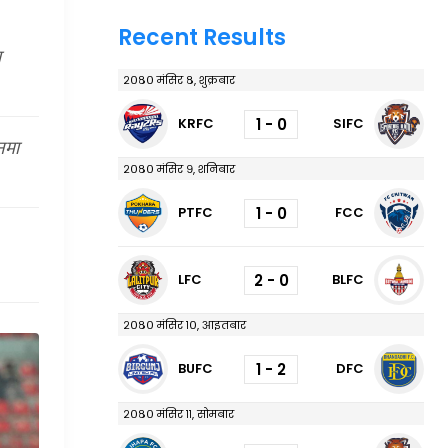
Recent Results
ा
२०८० मंसिर ८, शुक्रबार
1 - 0
KRFC
SIFC
नमा
२०८० मंसिर ९, शनिबार
1 - 0
PTFC
FCC
2 - 0
LFC
BLFC
२०८० मंसिर १०, आइतबार
1 - 2
BUFC
DFC
२०८० मंसिर ११, सोमबार