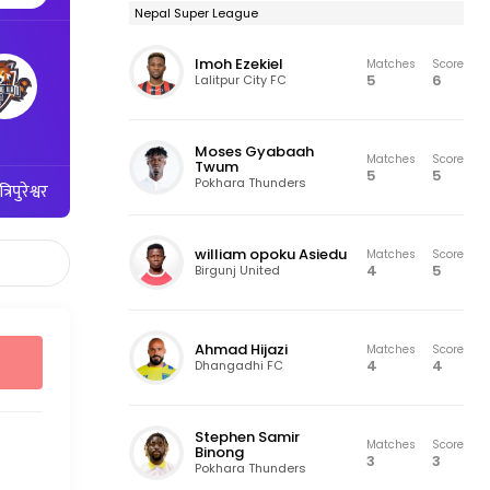
Nepal Super League
Imoh Ezekiel
Matches
Score
5
6
Lalitpur City FC
Moses Gyabaah
Matches
Score
Twum
5
5
Pokhara Thunders
िपुरेश्वर
william opoku Asiedu
Matches
Score
4
5
Birgunj United
Ahmad Hijazi
Matches
Score
4
4
Dhangadhi FC
Stephen Samir
Matches
Score
Binong
3
3
Pokhara Thunders