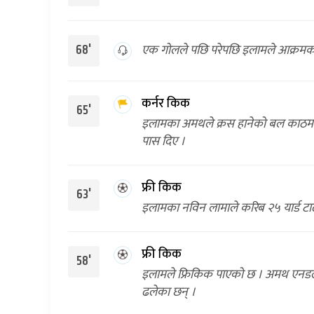
एक गोलले पछि परेपछि इलामले आक्रमक खे
68'
कर्नर किक
65'
इलामका अमथले क्रस हानेको बल काठमाडौं
पास दिए ।
फ्री किक
63'
इलामका नविन लामाले करिब २५ यार्ड टाढा
फ्री किक
58'
इलामले फ्रिकिक पाएको छ । अमथ एनडले
ढलेका छन् ।