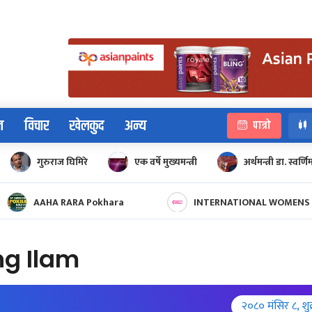
न
विचार
खेलकुद
अन्य
पात्रो
गुरुराज घिमिरे
एक वर्षे मुख्यमन्त्री
अर्थमन्त्री डा. स्वर्णि
d cup
AAHA RARA Pokhara Gold Cup 2025
INTERNATIONAL WOMENS 
ng Ilam
२०८० मंसिर ८, शुक