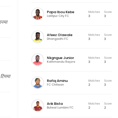
Papa Ibou Kebe
Matches
Score
3
3
Lalitpur City FC
थानमा
Afeez Olawale
Matches
Score
3
3
Dhangadhi FC
Nkgngue Junior
Matches
Score
3
3
Kathmandu Rayzrs
 टिममा
Rafiq Aminu
Matches
Score
2
3
FC Chitwan
Arik Bista
Matches
Score
2
2
Butwal Lumbini FC