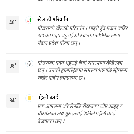
थिए । तर वीरगंजका खेलाडीले ब्लक गरिदिए ।
खेलाडी परिवर्तन
40'
पोखराको खेलाडी परिवर्तन । घाइते हुँदै मैदान बाहिर
आएका पदम भट्टराईको स्थानमा अभिषेक लामा
मैदान प्रवेश गरेका छन् ।
पोखराका पदम भट्टराई केही समस्यामा देखिएका
38'
छन् । उनको ह्यामस्ट्रिङमा समस्या भएपछि स्ट्रेचरमा
राखेर बाहिर ल्याइएको छ ।
पहेंलो कार्ड
34'
एक आपसमा धकेलेपछि पोखराका जोए आइडु र
वीरगंजका जय गुरुङलाई रेफ्रीले पहेँलो कार्ड
देखाएका छन् ।