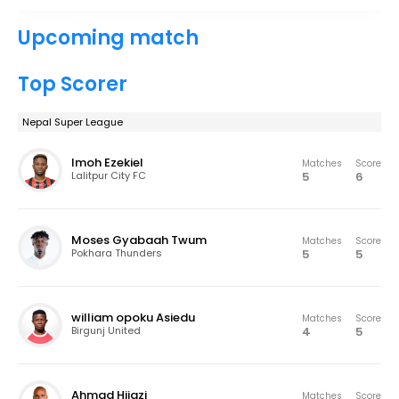
Upcoming match
Top Scorer
Nepal Super League
Imoh Ezekiel
Matches
Score
5
6
Lalitpur City FC
Moses Gyabaah Twum
Matches
Score
5
5
Pokhara Thunders
william opoku Asiedu
Matches
Score
4
5
Birgunj United
Ahmad Hijazi
Matches
Score