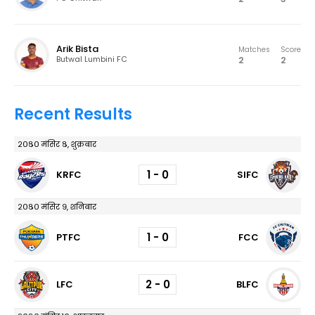
Arik Bista
Matches
Score
2
2
Butwal Lumbini FC
Recent Results
२०८० मंसिर ८, शुक्रबार
1 - 0
KRFC
SIFC
२०८० मंसिर ९, शनिबार
1 - 0
PTFC
FCC
2 - 0
LFC
BLFC