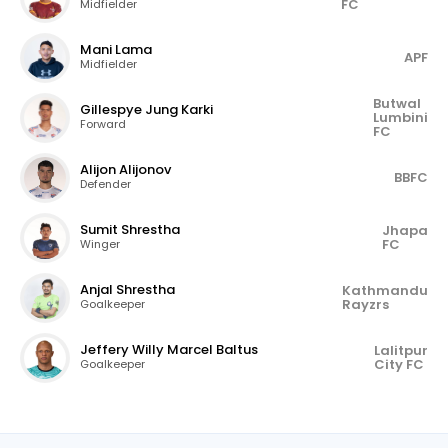
FC
Midfielder
Mani Lama
APF
Midfielder
Butwal
Gillespye Jung Karki
Lumbini
Forward
FC
Alijon Alijonov
BBFC
Defender
Sumit Shrestha
Jhapa
FC
Winger
Anjal Shrestha
Kathmandu
Rayzrs
Goalkeeper
Jeffery Willy Marcel Baltus
Lalitpur
City FC
Goalkeeper