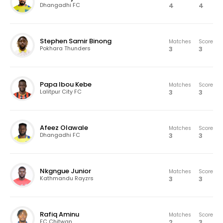
4
4
Dhangadhi FC
Stephen Samir Binong
Matches
Score
3
3
Pokhara Thunders
Papa Ibou Kebe
Matches
Score
3
3
Lalitpur City FC
Afeez Olawale
Matches
Score
3
3
Dhangadhi FC
Nkgngue Junior
Matches
Score
3
3
Kathmandu Rayzrs
Rafiq Aminu
Matches
Score
2
3
FC Chitwan