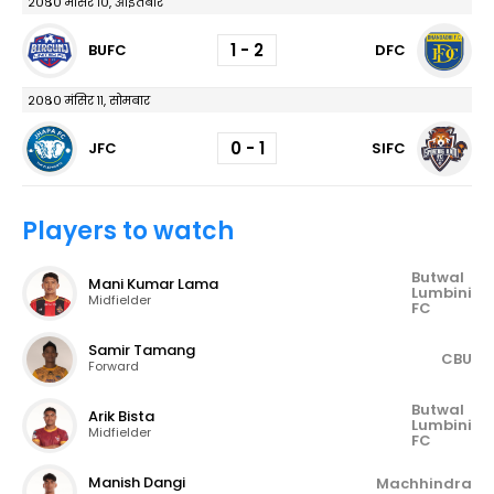
२०८० मंसिर १०, आइतबार
1 - 2
BUFC
DFC
२०८० मंसिर ११, सोमबार
0 - 1
JFC
SIFC
Players to watch
Butwal
Mani Kumar Lama
Lumbini
Midfielder
FC
Samir Tamang
CBU
Forward
Butwal
Arik Bista
Lumbini
Midfielder
FC
Manish Dangi
Machhindra