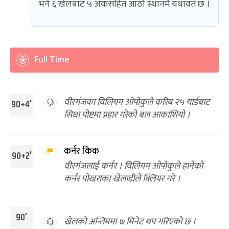
भने ६ खेलबाट ५ अंकसहित आठौं स्थानमै यथावत छ ।
Full Time
वीरगंजका विलियम ओपोकुले करिब २५ यार्डबाट
90+4'
सिधा पोष्टमा प्रहार गरेको बल आकाशियो ।
कर्नर किक
90+2'
वीरगंजलाई कर्नर । विलियम ओपोकुले हानेको
कर्नर पोखराका खेलाडीले क्लियर गरे ।
90'
खेलको अन्तिममा ७ मिनेट थप गरिएको छ ।