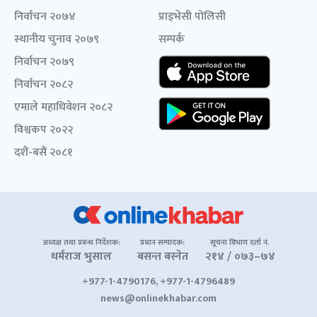
निर्वाचन २०७४
प्राइभेसी पोलिसी
स्थानीय चुनाव २०७९
सम्पर्क
निर्वाचन २०७९
निर्वाचन २०८२
एमाले महाधिवेशन २०८२
विश्वकप २०२२
दशैं-बसैं २०८१
अध्यक्ष तथा प्रबन्ध निर्देशक:
प्रधान सम्पादक:
सूचना विभाग दर्ता नं.
धर्मराज भुसाल
बसन्त बस्नेत
२१४ / ०७३–७४
+977-1-4790176, +977-1-4796489
news@onlinekhabar.com