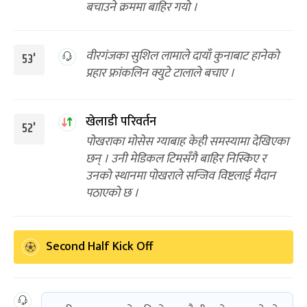
बचाउने क्रममा बाहिर गयो ।
वीरगंजका सुशिल लामाले दायाँ कुनाबाट हानेको
53'
प्रहार फ्रांकलिन क्युटे टालाले बचाए ।
खेलाडी परिवर्तन
52'
पोखराका मोसेस ग्याबाह केही समस्यामा देखिएका
छन् । उनी मेडिकल टिमसँगै बाहिर निस्किए र
उनको स्थानमा पोखराले सन्जिव विष्टलाई मैदान
पठाएको छ ।
Second Half Kick Off