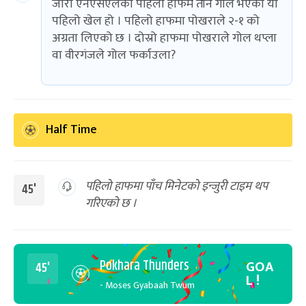
जारी एनएसएलको पहिलो हाफमै तीन गोल भएको यो
पहिलो खेल हो । पहिलो हाफमा पोखराले २-१ को
अग्रता लिएको छ । दोस्रो हाफमा पोखराले गोल थप्ला
वा वीरगंजले गोल फर्काउला?
Half Time
पहिलो हाफमा पाँच मिनेटको इन्जुरी टाइम थप
45'
गरिएको छ ।
Pokhara Thunders
GOA
45'
L !
- Moses Gyabaah Twum