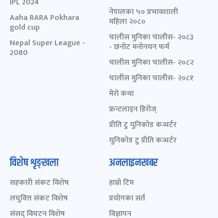
IPL 2024
नेपालका ५० प्रभावशाली
Aaha RARA Pokhara
महिला २०८०
gold cup
चालीस मुनिका चालीस- २०८३
Nepal Super League -
- छनोट मनोनयन फर्म
2080
चालीस मुनिका चालीस- २०८२
चालीस मुनिका चालीस- २०८१
मेरो कथा
फ्रन्टलाइन हिरोज्
प्रीति टु युनिकोड कन्भर्टर
युनिकोड टु प्रीति कन्भर्टर
विशेष शृङ्खला
अनलाइनखबर
सहकारी संकट विशेष
हाम्रो टिम
लघुवित्त संकट विशेष
प्रयोगका सर्त
संसद् विघटन विशेष
विज्ञापन