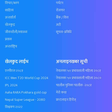
विचार/ब्लग
पर्यटन
साहित्य
रोजगार
अन्तर्वार्ता
बैँक / वित्त
खेलकुद़़
अटो
जीवनशैली/स्वास्थ्य
सूचना-प्रविधि
प्रवास
अन्तर्राष्ट्रिय
खेलकुद लाईभ
अनलाइनखबर सूची
एनपीएल २०८१
नेपालका ५० प्रभावशाली महिला २०८१
ICC Men T20 World Cup 2024
नेपालका ५० प्रभावशाली महिला २०८०
IPL 2024
चालीस मुनिका चालीस- २०८१
Aaha RARA Pokhara gold cup
मेरो कथा
Nepal Super League - 2080
फ्रन्टलाइन हिरोज्
विश्वकप २०२२