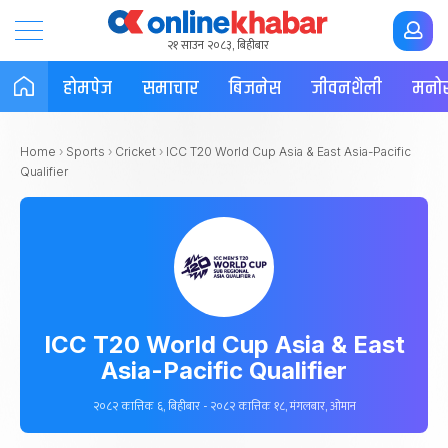
२१ साउन २०८३, बिहीबार
होमपेज
समाचार
बिजनेस
जीवनशैली
मनोर
Home
›
Sports
›
Cricket
›
ICC T20 World Cup Asia & East Asia-Pacific
Qualifier
ICC T20 World Cup Asia & East
Asia-Pacific Qualifier
२०८२ कात्तिक ६, बिहीबार - २०८२ कात्तिक १८, मंगलबार, ओमान