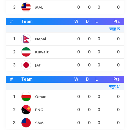
MAL
3
0
0
0
0
#
Team
W
D
L
Pts
समुह B
Nepal
1
0
0
0
0
Kuwait
2
0
0
0
0
JAP
3
0
0
0
0
#
Team
W
D
L
Pts
समुह C
Oman
1
0
0
0
0
PNG
2
0
0
0
0
SAM
3
0
0
0
0