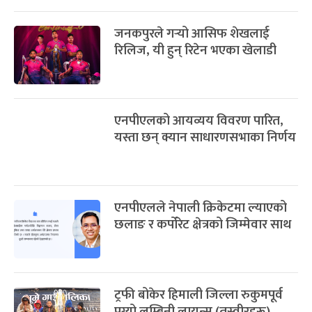
जनकपुरले गर्‍यो आसिफ शेखलाई
रिलिज, यी हुन् रिटेन भएका खेलाडी
एनपीएलको आयव्यय विवरण पारित,
यस्ता छन् क्यान साधारणसभाका निर्णय
एनपीएलले नेपाली क्रिकेटमा ल्याएको
छलाङ र कर्पोरेट क्षेत्रको जिम्मेवार साथ
ट्रफी बोकेर हिमाली जिल्ला रुकुमपूर्व
पुग्यो लुम्बिनी लायन्स (तस्वीरहरू)