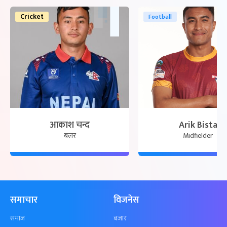
Cricket
Football
आकाश चन्द
Arik Bista
बलर
Midfielder
समाचार
विजनेस
समाज
बजार