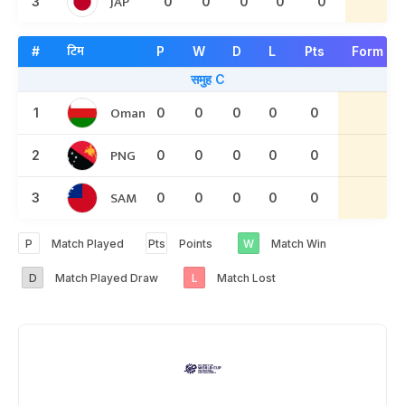
JAP
3
0
0
0
0
0
टिम
#
P
W
D
L
Pts
Form
समुह C
Oman
1
0
0
0
0
0
PNG
2
0
0
0
0
0
SAM
3
0
0
0
0
0
P
Match Played
Pts
Points
W
Match Win
D
Match Played Draw
L
Match Lost