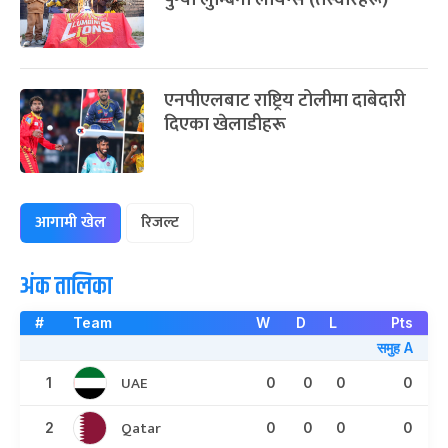
एनपीएलबाट राष्ट्रिय टोलीमा दाबेदारी
दिएका खेलाडीहरू
आगामी खेल
रिजल्ट
अंक तालिका
#
Team
W
D
L
Pts
समुह A
UAE
1
0
0
0
0
Qatar
2
0
0
0
0