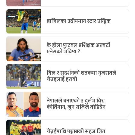
ब्राजिलका उदीयमान स्टार एन्ड्रिक
के होला फुटबल प्रशिक्षक अल्बर्टो
एनेसको भविष्य ?
गिल र सुदर्शनको शतकमा गुजरातले
चेन्नइलाई हरायो
नेपालले बनाएको ३ दुर्लभ विश्व
कीर्तिमान, जुन सजिलै तोडिदैन
चेन्नईमाथि पञ्जाबको सहज जित