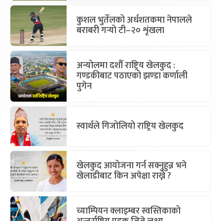
कुशल भुर्तेलको अर्धशतकमा नेपालले
बराबरी गर्‍यो टी–२० शृंखला
अन्योलमा दशौँ राष्ट्रिय खेलकुद :
गण्डकीबाट पठाएको झण्डा कर्णाली
पुगेन
स्वार्थले गिजोलियो राष्ट्रिय खेलकुद
खेलकुद आयोजना गर्न सक्नुहुन्न भने
खेलाडीबाट किन अपेक्षा राख्ने ?
च्याम्पियन क्लाइम्बर स्वस्तिकाको