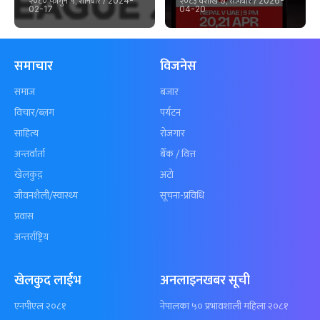
२०८० फागुन ५, शनिबार
२०८३ वैशाख ७, सोमबार
/ 2024-
/ 2026-
02-17
04-20
समाचार
विजनेस
समाज
बजार
विचार/ब्लग
पर्यटन
साहित्य
रोजगार
अन्तर्वार्ता
बैँक / वित्त
खेलकुद़़
अटो
जीवनशैली/स्वास्थ्य
सूचना-प्रविधि
प्रवास
अन्तर्राष्ट्रिय
खेलकुद लाईभ
अनलाइनखबर सूची
एनपीएल २०८१
नेपालका ५० प्रभावशाली महिला २०८१