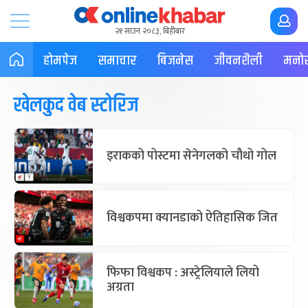
२१ साउन २०८३, बिहीबार
होमपेज
समाचार
बिजनेस
जीवनशैली
मनोर
खेलकुद वेब स्टोरिज
इराकको पोस्टमा सेनेगलको चौथो गोल
विश्वकपमा क्यानडाको ऐतिहासिक जित
फिफा विश्वकप : अस्ट्रेलियाले लियो
अग्रता