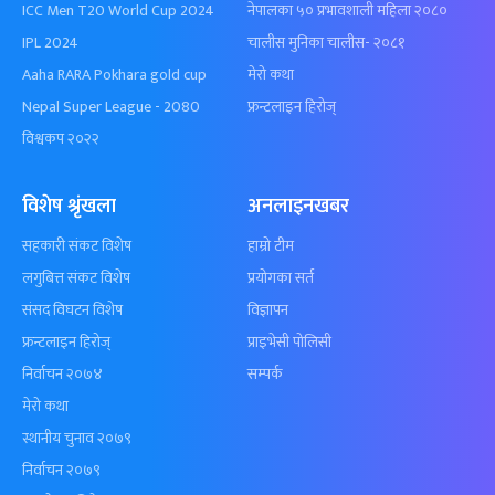
ICC Men T20 World Cup 2024
नेपालका ५० प्रभावशाली महिला २०८०
IPL 2024
चालीस मुनिका चालीस- २०८१
Aaha RARA Pokhara gold cup
मेरो कथा
Nepal Super League - 2080
फ्रन्टलाइन हिरोज्
विश्वकप २०२२
विशेष श्रृंखला
अनलाइनखबर
सहकारी संकट विशेष
हाम्रो टीम
लगुबित्त संकट विशेष
प्रयोगका सर्त
संसद विघटन विशेष
विज्ञापन
फ्रन्टलाइन हिरोज्
प्राइभेसी पोलिसी
निर्वाचन २०७४
सम्पर्क
मेरो कथा
स्थानीय चुनाव २०७९
निर्वाचन २०७९