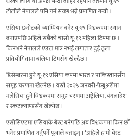
धेरैका लागि यो अपेक्षाभन्दा बाहिर रहेपनि वर्तमान यू-१९
टोलीले नेपालले पनि गर्न सक्छ भन्ने प्रमाणित गर्‍यो ।
एसिया छनोटको च्याम्पियन बनेर यू-१९ विश्वकपमा स्थान
बनाएपछि अहिले सबैको चासो यू-१९ महिला टिममा छ ।
किनभने नेपालले एउटा मात्र नभई लगातार दुई ठूला
प्रतियोगितामा बलिया टिमसँग खेल्दैछ ।
डिसेम्बरमा हुने यू-१९ एसिया कपमा भारत र पाकिस्तानसँग
समूह चरणमा खेल्नेछ । यस्तै २०२५ जनवरी-फेब्रुअरीमा
मलेसिया हुने विश्वकपमा समूह चरणमा अष्ट्रेलिया, बंगलादेश
र स्कटल्याण्डसँग खेल्नेछ ।
एसोसिएटमा एसियाकै बेस्ट बनेपछि अब विश्वकपमा किन छौं
भनेर प्रमाणित गर्नुपर्ने पूजाले बताइन् । ‘अहिले हामी बेस्ट