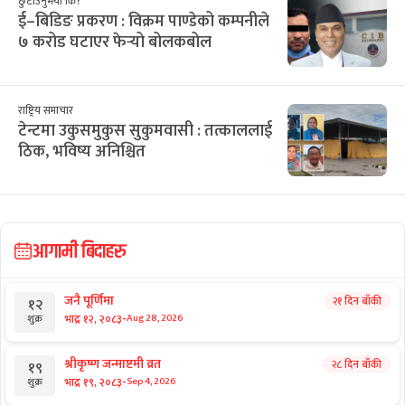
छुटाउनुभयो कि?
ई–बिडिङ प्रकरण : विक्रम पाण्डेको कम्पनीले
७ करोड घटाएर फेर्‍यो बोलकबोल
राष्ट्रिय समाचार
टेन्टमा उकुसमुकुस सुकुमवासी : तत्काललाई
ठिक, भविष्य अनिश्चित
आगामी बिदाहरु
जनै पूर्णिमा
२१ दिन बाँकी
१२
-
भाद्र १२, २०८३
Aug 28, 2026
शुक्र
श्रीकृष्ण जन्माष्टमी व्रत
२८ दिन बाँकी
१९
-
भाद्र १९, २०८३
Sep 4, 2026
शुक्र