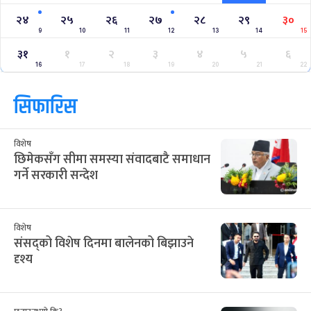
२४
२५
२६
२७
२८
२९
३०
9
10
11
12
13
14
15
३१
१
२
३
४
५
६
16
17
18
19
20
21
22
सिफारिस
विशेष
छिमेकसँग सीमा समस्या संवादबाटै समाधान
गर्ने सरकारी सन्देश
विशेष
संसद्को विशेष दिनमा बालेनको बिझाउने
दृश्य