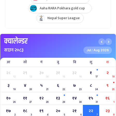
Aaha RARA Pokhara gold cup
Nepal Super League
क्यालेन्डर
साउन २०८३
Jul
Aug 2026
/
आ
सो
मं
बु
बि
शु
श
२८
२९
३०
३१
३२
१
२
12
13
14
15
16
17
18
३
४
५
६
७
८
९
19
20
21
22
23
24
25
१०
११
१२
१३
१४
१५
१६
26
27
28
29
30
31
1
१७
१८
१९
२०
२१
२२
२३
2
3
4
5
6
7
8