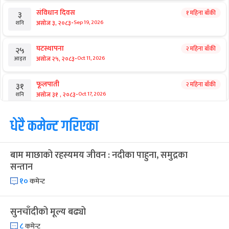
संविधान दिवस
१ महिना बाँकी
३
-
असोज ३, २०८३
Sep 19, 2026
शनि
घटस्थापना
२ महिना बाँकी
२५
-
असोज २५, २०८३
Oct 11, 2026
आइत
फूलपाती
२ महिना बाँकी
३१
-
असोज ३१ , २०८३
Oct 17, 2026
शनि
कार्तिक सङ्क्रान्ति
धेरै कमेन्ट गरिएका
२ महिना बाँकी
१
-
कार्तिक १, २०८३
Oct 18, 2026
आइत
बाम माछाको रहस्यमय जीवन : नदीका पाहुना, समुद्रका
महानवमी
२ महिना बाँकी
३
सन्तान
-
कार्तिक ३, २०८३
Oct 20, 2026
मंगल
१०
कमेन्ट
विजयादशमी
२ महिना बाँकी
४
-
कार्तिक ४, २०८३
Oct 21, 2026
बुध
सुनचाँदीको मूल्य बढ्यो
८
कमेन्ट
पापा‌ङ्कुशा एकादशी व्रत
२ महिना बाँकी