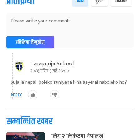
प्रतिक्रिया
भर्खरै
पुराना
लोकप्रिय
अन्तराष्ट्रिय नारी दिवस
७ महिना बाँकी
२४
-
फाल्गुन २४, २०८३
Mar 8, 2027
सोम
ग्याल्पो ल्होसार
७ महिना बाँकी
२५
-
फाल्गुन २५, २०८३
Mar 9, 2027
मंगल
प्रतिक्रिया दिनुहोस्
पूर्णिमा व्रत
७ महिना बाँकी
७
-
चैत्र ७, २०८३
Mar 21, 2027
आइत
Tarapunja School
फागुपूर्णिमा
७ महिना बाँकी
८
२०८१ मंसिर ३ गते १५:००
-
चैत्र ८, २०८३
Mar 22, 2027
सोम
puja le nepali boleko suniyena k na aayerai naboleko ho?
REPLY
सम्बन्धित खबर
लिग २ क्रिकेटमा नेपालले