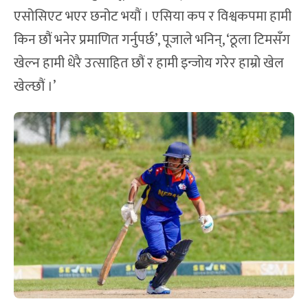
एसोसिएट भएर छनोट भयौं । एसिया कप र विश्वकपमा हामी
किन छौं भनेर प्रमाणित गर्नुपर्छ’, पूजाले भनिन्, ‘ठूला टिमसँग
खेल्न हामी धेरै उत्साहित छौं र हामी इन्जोय गरेर हाम्रो खेल
खेल्छौं ।’