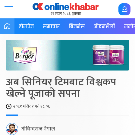
२२ साउन २०८३, शुक्रबार
होमपेज
समाचार
बिजनेस
जीवनशैली
मनोर
अब सिनियर टिमबाट विश्वकप
खेल्ने पूजाको सपना
२०८१ मंसिर १ गते १८:०६
गोविन्दराज नेपाल