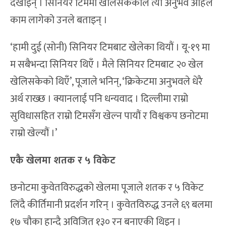
देखाइन् । सिनियर टिममा खेलिसकेकाले त्यो अनुभव अहिले
काम लागेको उनले बताइन् ।
‘हामी दुई (सोनी) सिनियर टिमबाट खेलेका थियौं । यू-१९ मा
म सबैभन्दा सिनियर थिएँ । मैले सिनियर टिमबाट २० खेल
खेलिसकेको थिएँ’, पूजाले भनिन्, ‘क्रिकेटमा अनुभवले धेरै
अर्थ राख्छ । क्यानलाई पनि धन्यवाद । दिल्लीमा राम्रो
सुविधासहित राम्रो टिमसँग खेल्न पायौं र विश्वकप छनोटमा
राम्रो खेल्यौं ।’
एकै खेलमा शतक र ५ विकेट
छनोटमा कुवेतविरुद्धको खेलमा पूजाले शतक र ५ विकेट
लिंदै कीर्तिमानी प्रदर्शन गरिन् । कुवेतविरुद्ध उनले ६९ बलमा
१७ चौका हान्दै अविजित १३० रन बनाएकी थिइन् ।