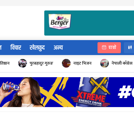
न
विचार
खेलकुद
अन्य
पात्रो
रतिष्ठान
पुरबहादुर गुरुङ
नाइट भिजन
नेपाली काँग्रेस