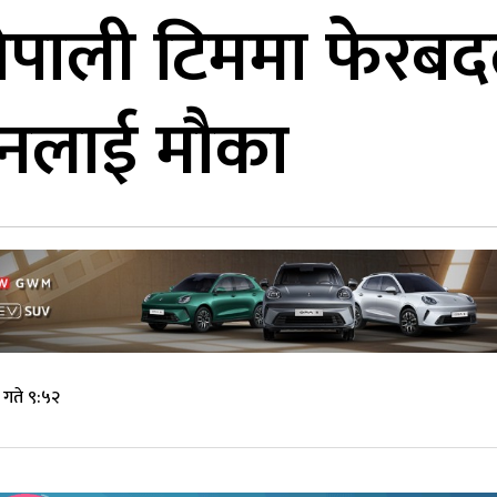
 नेपाली टिममा फेरबद
जुनलाई मौका
 गते ९:५२