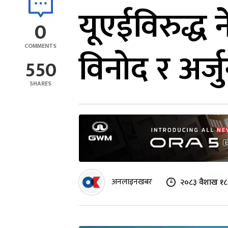
यूएईविरुद्ध
0
COMMENTS
विनोद र अर्
550
SHARES
अनलाइनखबर
२०८३ वैशाख १८