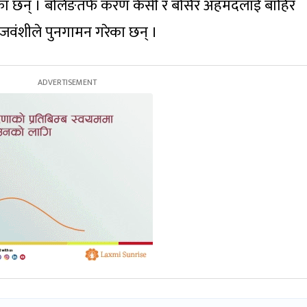
का छन् । बलिङतर्फ करण केसी र बसिर अहमदलाई बाहिर
वंशीले पुनगामन गरेका छन् ।