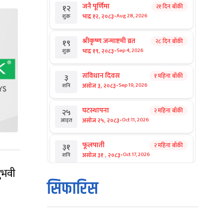
जनै पूर्णिमा
२१ दिन बाँकी
१२
-
भाद्र १२, २०८३
Aug 28, 2026
शुक्र
श्रीकृष्ण जन्माष्टमी व्रत
२८ दिन बाँकी
१९
-
भाद्र १९, २०८३
Sep 4, 2026
शुक्र
संविधान दिवस
१ महिना बाँकी
३
-
असोज ३, २०८३
Sep 19, 2026
शनि
घटस्थापना
२ महिना बाँकी
२५
-
असोज २५, २०८३
Oct 11, 2026
आइत
फूलपाती
२ महिना बाँकी
३१
-
असोज ३१ , २०८३
Oct 17, 2026
शनि
ुभवी
कार्तिक सङ्क्रान्ति
२ महिना बाँकी
१
सिफारिस
-
कार्तिक १, २०८३
Oct 18, 2026
आइत
महानवमी
२ महिना बाँकी
३