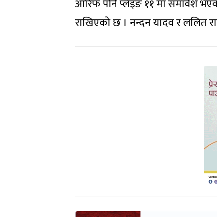
आरिफ पनि प्लेइङ ११ मा समावेश भए
राखिएको छ । नन्दन यादव र ललित राज