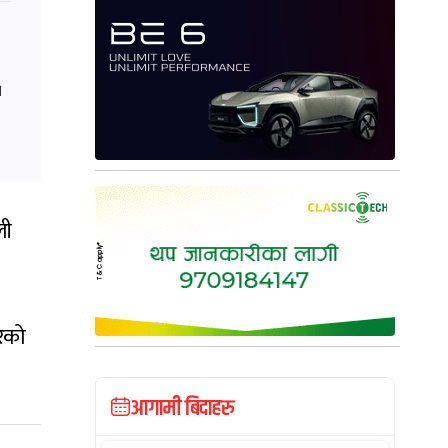
।
ली
रेको
आगामी बिदाहरु