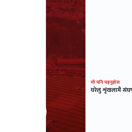
यो पनि पढ्नुहोस
घरेलु शृंखलामै संघर