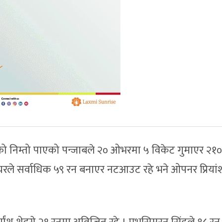
को निम्तो पाएको पन्जाबले २० ओभरमा ५ विकेट गुमाएर २१
्यरले सर्वाधिक ५९ रन बनाएर नटआउट रहे भने ओपनर प्रियां