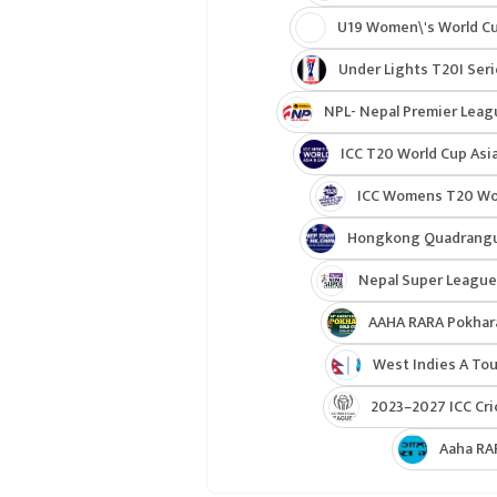
U19 Women\'s World C
Under Lights T20I Ser
NPL- Nepal Premier Leag
ICC T20 World Cup Asia
ICC Womens T20 Worl
Hongkong Quadrangul
Nepal Super League
AAHA RARA Pokhar
West Indies A Tou
2023–2027 ICC Cri
Aaha RA