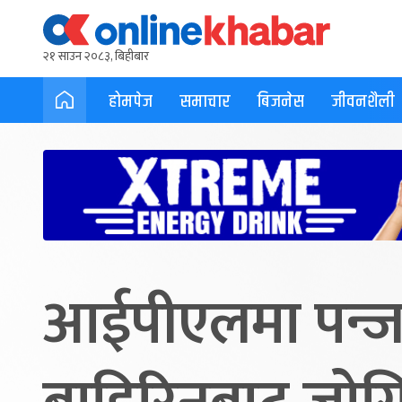
२१ साउन २०८३, बिहीबार
होमपेज
समाचार
बिजनेस
जीवनशैली
आईपीएलमा पन्जा