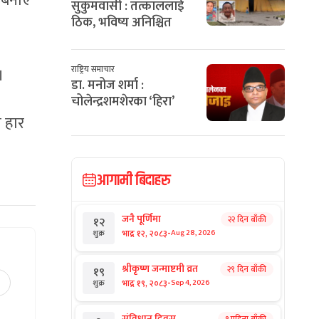
न बनाए
सुकुमवासी : तत्काललाई
ठिक, भविष्य अनिश्चित
राष्ट्रिय समाचार
।
डा. मनोज शर्मा :
चोलेन्द्रशमशेरका ‘हिरा’
 हार
आगामी बिदाहरु
जनै पूर्णिमा
२२ दिन बाँकी
१२
-
भाद्र १२, २०८३
Aug 28, 2026
शुक्र
श्रीकृष्ण जन्माष्टमी व्रत
२९ दिन बाँकी
१९
-
भाद्र १९, २०८३
Sep 4, 2026
शुक्र
संविधान दिवस