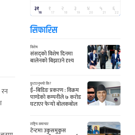
३१
१
२
३
४
५
६
16
17
18
19
20
21
22
सिफारिस
विशेष
संसद्को विशेष दिनमा
बालेनको बिझाउने दृश्य
छुटाउनुभयो कि?
० रन
ई–बिडिङ प्रकरण : विक्रम
पाण्डेको कम्पनीले ७ करोड
श
घटाएर फेर्‍यो बोलकबोल
राष्ट्रिय समाचार
टेन्टमा उकुसमुकुस