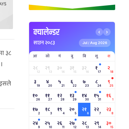
क्यालेन्डर
साउन २०८३
Jul
Aug 2026
/
मा ३८
आ
सो
मं
बु
बि
शु
श
 ।
२८
२९
३०
३१
३२
१
२
12
13
14
15
16
17
18
३
४
५
६
७
८
९
ुइसले
19
20
21
22
23
24
25
१०
११
१२
१३
१४
१५
१६
26
27
28
29
30
31
1
१७
१८
१९
२०
२१
२२
२३
2
3
4
5
6
7
8
२४
२५
२६
२७
२८
२९
३०
9
10
11
12
13
14
15