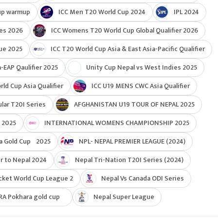
up warmup
ICC Men T20 World Cup 2024
IPL 2024
ies 2026
ICC Womens T20 World Cup Global Qualifier 2026
ue 2025
ICC T20 World Cup Asia & East Asia-Pacific Qualifier
-EAP Qaulifier 2025
Unity Cup Nepal vs West Indies 2025
d Cup Asia Qualifier
ICC U19 MENS CWC Asia Qualifier
ar T20I Series
AFGHANISTAN U19 TOUR OF NEPAL 2025
 2025
INTERNATIONAL WOMENS CHAMPIONSHIP 2025
a Gold Cup 2025
NPL- NEPAL PREMIER LEAGUE (2024)
r to Nepal 2024
Nepal Tri-Nation T20I Series (2024)
cket World Cup League 2
Nepal Vs Canada ODI Series
RA Pokhara gold cup
Nepal Super League