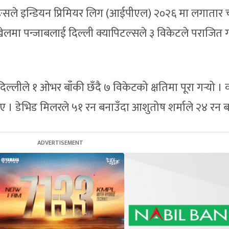
ङ्सले इन्डियन प्रिमियर लिग (आईपीएल) २०२६ मा लगातार 
ेलमा पन्जाबलाई दिल्ली क्यापिटल्सले ३ विकेटले पराजित 
िल्लीले १ ओभर बाँकी छँदै ७ विकेटको क्षतिमा पूरा गर्‍यो । 
ाए । डेभिड मिलरले ५१ रन बनाउँदा आशुतोष शर्माले २४ रन 