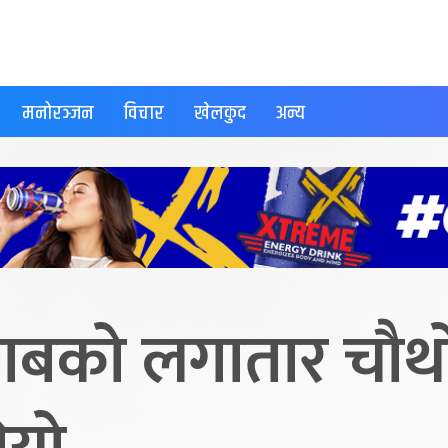
मनोरञ्जन
विचार
खेलकुद
अन्य
बको लगातार चौथो 