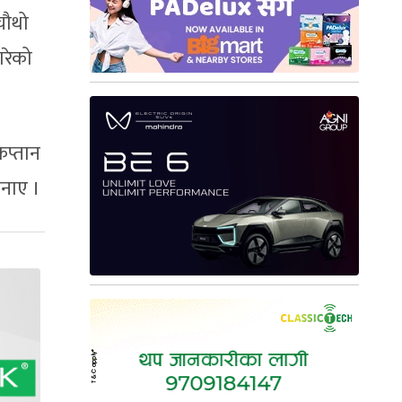
चौथो
गरेको
कप्तान
बनाए ।