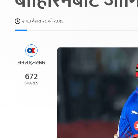
बाहिरिनबाट जोग
२०८३ वैशाख २८ गते २३:५६
अनलाइनखबर
672
SHARES