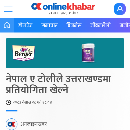
२३ साउन २०८३, शनिबार
होमपेज
समाचार
बिजनेस
जीवनशैली
मनोर
नेपाल ए टोलीले उत्तराखण्डमा
प्रतियोगिता खेल्ने
२०८३ वैशाख २८ गते १८:०४
अनलाइनखबर