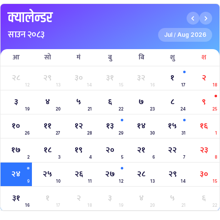
INTERNATIONAL WOMENS CHAMPIONSHIP 2025
AAHA RARA Pokhara Gold Cup 2025
NPL- NEPAL PREMIER LEAGUE (2024)
West Indies A Tour to Nepal 2024
Nepal Tri-Nation T20I Series (2024)
2023–2027 ICC Cricket World Cup League 2
Nepal Vs Canada ODI Series
Aaha RARA Pokhara gold cup
Nepal Super League
क्यालेन्डर
साउन २०८३
Jul
Aug 2026
/