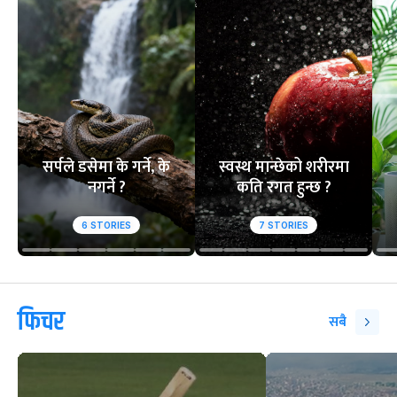
१
२
आसिफको १४औं ओडीआई
घरेलु मैदानमा नेप
अर्धशतक
स्तब्ध
वेबस्टोरिज