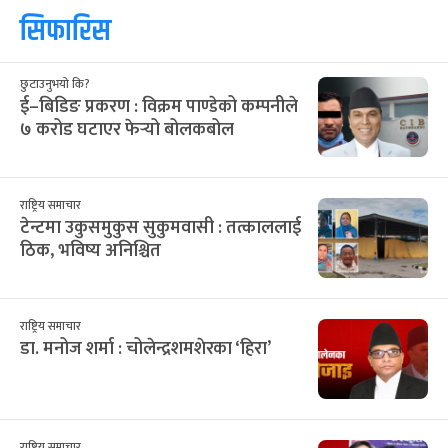
आ
सो
मं
बु
बि
शु
श
२८
२९
३०
३१
३२
१
२
12
13
14
15
16
17
18
३
४
५
६
७
८
९
19
20
21
22
23
24
25
१०
११
१२
१३
१४
१५
१६
26
27
28
29
30
31
1
१७
१८
१९
२०
२१
२२
२३
2
3
4
5
6
7
8
२४
२५
२६
२७
२८
२९
३०
9
10
11
12
13
14
15
३१
१
२
३
४
५
६
16
17
18
19
20
21
22
सिफारिस
छुटाउनुभयो कि?