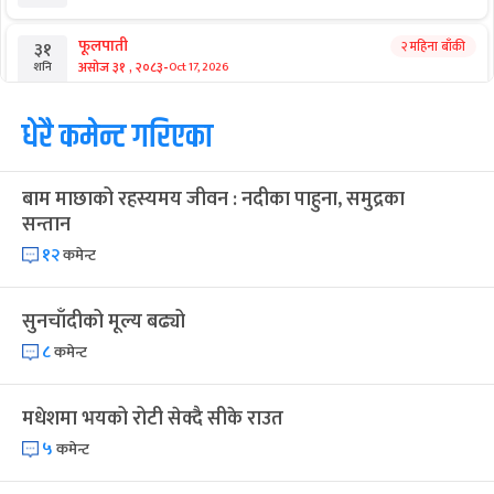
आगामी बिदाहरु
जनै पूर्णिमा
२० दिन बाँकी
१२
-
भाद्र १२, २०८३
Aug 28, 2026
शुक्र
श्रीकृष्ण जन्माष्टमी व्रत
२७ दिन बाँकी
१९
-
भाद्र १९, २०८३
Sep 4, 2026
शुक्र
संविधान दिवस
१ महिना बाँकी
३
-
असोज ३, २०८३
Sep 19, 2026
शनि
घटस्थापना
२ महिना बाँकी
२५
-
असोज २५, २०८३
Oct 11, 2026
आइत
फूलपाती
२ महिना बाँकी
३१
-
असोज ३१ , २०८३
Oct 17, 2026
शनि