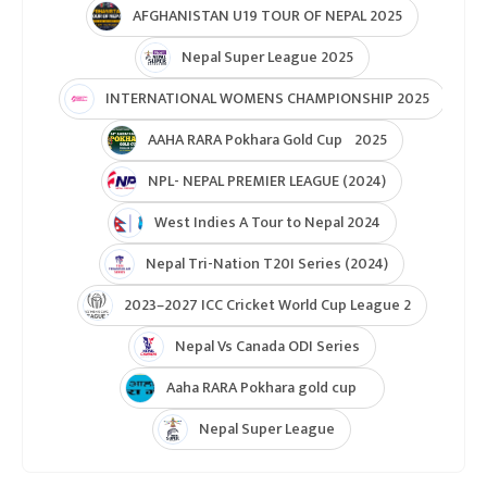
Under Lights T20I Series 2026
ICC Womens T20 World Cup Global Qualifier 2026
NPL- Nepal Premier League 2025
ICC T20 World Cup Asia & East Asia-Pacific Qualifier
ICC T20 World Cup Asia-EAP Qaulifier 2025
Unity Cup Nepal vs West Indies 2025
ICC Womens T20 World Cup Asia Qualifier
ICC U19 MENS CWC Asia Qualifier
Hongkong Quadrangular T20I Series
AFGHANISTAN U19 TOUR OF NEPAL 2025
Nepal Super League 2025