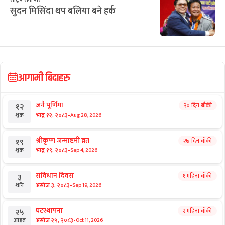
ई–बिडिङ प्रकरण : विक्रम पाण्डेको कम्पनीले
७ करोड घटाएर फेर्‍यो बोलकबोल
राष्ट्रिय समाचार
टेन्टमा उकुसमुकुस सुकुमवासी : तत्काललाई
ठिक, भविष्य अनिश्चित
राष्ट्रिय समाचार
डा. मनोज शर्मा : चोलेन्द्रशमशेरका ‘हिरा’
राष्ट्रिय समाचार
सुदन मिसिंदा थप बलिया बने हर्क