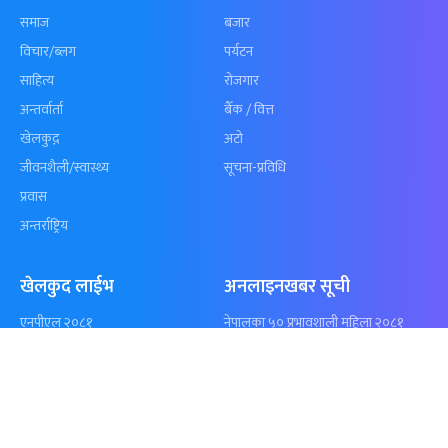
कुशल भुर्तेलको
अन्योलमा दशौँ र
अर्धशतकमा नेपालले
खेलकुद : गण्
बराबरी गर्‍यो टी–२०
पठाएको झण्डा
शृंखला
पुगेन
समाचार
विजनेस
समाज
बजार
विचार/ब्लग
पर्यटन
साहित्य
रोजगार