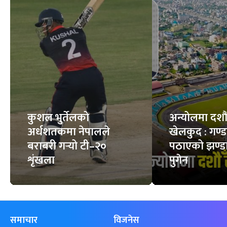
सर्पले डसेमा के गर्ने, के
स्वस्थ मान्छेको शरीरमा
नगर्ने ?
कति रगत हुन्छ ?
6
STORIES
7
STORIES
फिचर
सबै