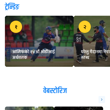
ट्रेन्डिङ
१
२
आसिफको १४औं ओडीआई
घरेलु मैदानमा नेप
अर्धशतक
स्तब्ध
वेबस्टोरिज