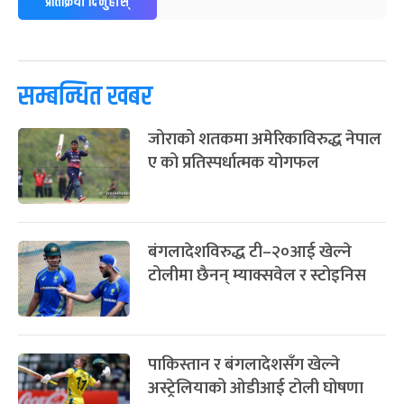
प्रतिक्रिया दिनुहोस्
-
चैत्र ७, २०८३
Mar 21, 2027
आइत
फागुपूर्णिमा
७ महिना बाँकी
८
-
चैत्र ८, २०८३
Mar 22, 2027
सोम
सम्बन्धित खबर
जोराको शतकमा अमेरिकाविरुद्ध नेपाल
ए को प्रतिस्पर्धात्मक योगफल
बंगलादेशविरुद्ध टी–२०आई खेल्ने
टोलीमा छैनन् म्याक्सवेल र स्टोइनिस
पाकिस्तान र बंगलादेशसँग खेल्ने
अस्ट्रेलियाको ओडीआई टोली घोषणा