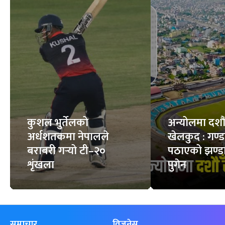
कुशल भुर्तेलको
अन्योलमा दशौँ र
अर्धशतकमा नेपालले
खेलकुद : गण्
बराबरी गर्‍यो टी–२०
पठाएको झण्डा
शृंखला
पुगेन
समाचार
विजनेस