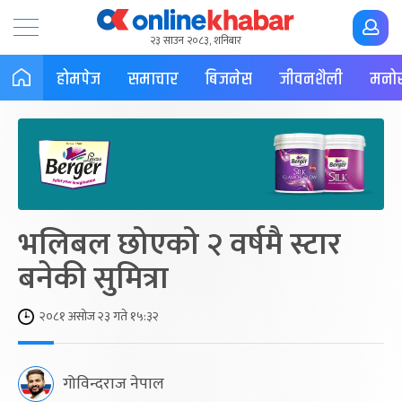
२३ साउन २०८३, शनिबार
होमपेज
समाचार
बिजनेस
जीवनशैली
मनोर
भलिबल छोएको २ वर्षमै स्टार
बनेकी सुमित्रा
२०८१ असोज २३ गते १५:३२
गोविन्दराज नेपाल