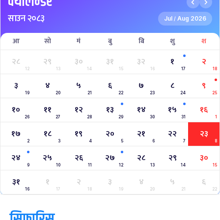
क्यालेन्डर
साउन २०८३
Jul
Aug 2026
/
आ
सो
मं
बु
बि
शु
श
२८
२९
३०
३१
३२
१
२
12
13
14
15
16
17
18
३
४
५
६
७
८
९
19
20
21
22
23
24
25
१०
११
१२
१३
१४
१५
१६
26
27
28
29
30
31
1
१७
१८
१९
२०
२१
२२
२३
2
3
4
5
6
7
8
२४
२५
२६
२७
२८
२९
३०
9
10
11
12
13
14
15
३१
१
२
३
४
५
६
16
17
18
19
20
21
22
सिफारिस