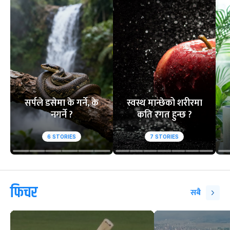
सर्पले डसेमा के गर्ने, के
स्वस्थ मान्छेको शरीरमा
नगर्ने ?
कति रगत हुन्छ ?
6
STORIES
7
STORIES
फिचर
सबै