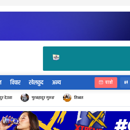
न
विचार
खेलकुद
अन्य
पात्रो
ुर देउवा
पुरबहादुर गुरुङ
तिब्बत