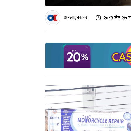
अनलाइनखबर
२०८३ जेठ २७ ग