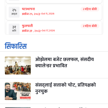
घटस्थापना
२ महिना बाँकी
२५
-
असोज २५, २०८३
Oct 11, 2026
आइत
फूलपाती
२ महिना बाँकी
३१
-
असोज ३१ , २०८३
Oct 17, 2026
शनि
कार्तिक सङ्क्रान्ति
२ महिना बाँकी
१
सिफारिस
-
कार्तिक १, २०८३
Oct 18, 2026
आइत
ओझेलमा बजेट छलफल, संसदीय
महानवमी
२ महिना बाँकी
३
-
क्यालेन्डर प्रभावित
कार्तिक ३, २०८३
Oct 20, 2026
मंगल
विजयादशमी
२ महिना बाँकी
४
-
कार्तिक ४, २०८३
Oct 21, 2026
बुध
संसद्लाई सत्ताको चोट, प्रतिपक्षको
नुनचुक
पापा‌ङ्कुशा एकादशी व्रत
२ महिना बाँकी
५
-
कार्तिक ५, २०८३
Oct 22, 2026
बिहि