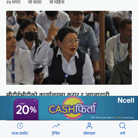
२४ घण्टा
यो साता
यो महिना
सीटीईभीटीको कार्यालयमा करार र ज्यालादारी
कर्मचारीको घेराउ (तस्वीरहरू)
ताजा अपडेट
ट्रेन्डिङ
प्रोफाइल
सर्च