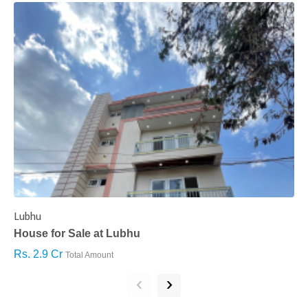
Lubhu
C
House for Sale at Lubhu
H
Rs. 2.9 Cr
R
Total Amount
‹
›