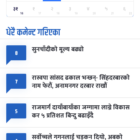
ग्याल्पो ल्होसार
७ महिना बाँकी
२५
३१
१
२
३
४
५
६
-
फाल्गुन २५, २०८३
Mar 9, 2027
मंगल
16
17
18
19
20
21
22
धेरै कमेन्ट गरिएका
पूर्णिमा व्रत
७ महिना बाँकी
७
-
चैत्र ७, २०८३
Mar 21, 2027
आइत
सुनचाँदीको मूल्य बढ्यो
फागुपूर्णिमा
७ महिना बाँकी
८
८
-
चैत्र ८, २०८३
Mar 22, 2027
सोम
रास्वपा सांसद ढकाल भन्छन्- सिंहदरबारको
७
नाम फेरौं, अनामनगर दरबार राखौं
राजमार्ग दायाँबायाँका जग्गामा लाग्ने विकास
५
कर ५ प्रतिशत बिन्दु बढाइँदै
सर्वोच्चले गगनलाई चड्कन दियो, अबको