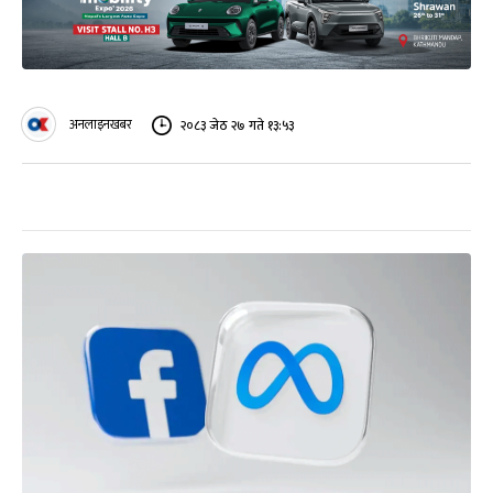
अनलाइनखबर
२०८३ जेठ २७ गते १३:५३