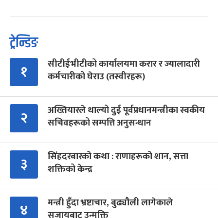
ट्रेन्डिङ
सीटीईभीटीको कार्यालयमा करार र ज्यालादारी
१
कर्मचारीको घेराउ (तस्वीरहरू)
अख्तियारले थाल्यो दुई पूर्वप्रधानमन्त्रीका स्वकीय
२
सचिवहरूको सम्पत्ति अनुसन्धान
सिंहदरबारको कथा : राणाहरूको शान, सत्ता
३
शक्तिको केन्द्र
मन्त्री हुँदा भ्रष्टाचार, बुढ्यौली लागेकाले
४
सजायबाट उन्मुक्ति