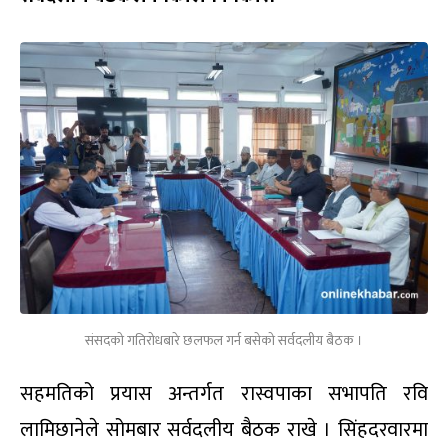
संसदको गतिरोधबारे छलफल गर्न बसेको सर्वदलीय बैठक ।
सहमतिको प्रयास अन्तर्गत रास्वपाका सभापति रवि
लामिछानेले सोमबार सर्वदलीय बैठक राखे । सिंहदरवारमा