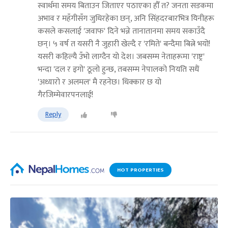
स्वार्थमा समय बिताउन जिताएर पठाएका हौँ त? जनता सडकमा
अभाव र महँगीसँग जुधिरहेका छन्, अनि सिंहदरबारभित्र यिनीहरू
कसले कसलाई 'जवाफ' दिने भन्ने तानातानमा समय सकाउँदै
छन्। ५ वर्ष त यसरी नै जुहारी खेल्दै र 'रमिते' बन्दैमा बित्ने भयो!
यसरी कहिल्यै उँभो लाग्दैन यो देश। जबसम्म नेताहरूमा 'राष्ट्र'
भन्दा 'दल र इगो' ठूलो हुन्छ, तबसम्म नेपालको नियति सधैं
'अध्यारो र अलमल' मै रहनेछ। धिक्कार छ यो
गैरजिम्मेवारपनलाई!
Reply
HOT PROPERTIES