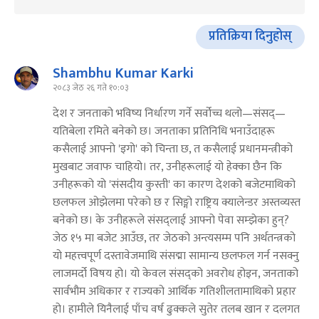
प्रतिक्रिया दिनुहोस्
Shambhu Kumar Karki
२०८३ जेठ २६ गते १०:०३
देश र जनताको भविष्य निर्धारण गर्ने सर्वोच्च थलो—संसद्—
यतिबेला रमिते बनेको छ। जनताका प्रतिनिधि भनाउँदाहरू
कसैलाई आफ्नो 'इगो' को चिन्ता छ, त कसैलाई प्रधानमन्त्रीको
मुखबाट जवाफ चाहियो। तर, उनीहरूलाई यो हेक्का छैन कि
उनीहरूको यो 'संसदीय कुस्ती' का कारण देशको बजेटमाथिको
छलफल ओझेलमा परेको छ र सिङ्गो राष्ट्रिय क्यालेन्डर अस्तव्यस्त
बनेको छ। के उनीहरूले संसद्लाई आफ्नो पेवा सम्झेका हुन्?
जेठ १५ मा बजेट आउँछ, तर जेठको अन्त्यसम्म पनि अर्थतन्त्रको
यो महत्त्वपूर्ण दस्तावेजमाथि संसद्मा सामान्य छलफल गर्न नसक्नु
लाजमर्दो विषय हो। यो केवल संसद्को अवरोध होइन, जनताको
सार्वभौम अधिकार र राज्यको आर्थिक गतिशीलतामाथिको प्रहार
हो। हामीले यिनैलाई पाँच वर्ष ढुक्कले सुतेर तलब खान र दलगत