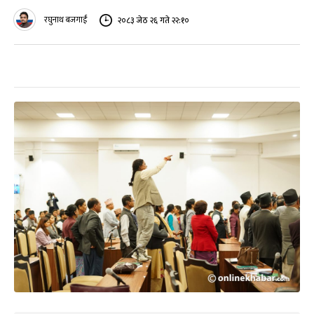
रघुनाथ बजगाईं
२०८३ जेठ २६ गते २२:१०