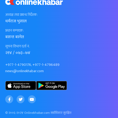
अध्यक्ष तथा प्रबन्ध निर्देशक:
धर्मराज भुसाल
प्रधान सम्पादक:
बसन्त बस्नेत
सूचना विभाग दर्ता नं.
२१४ / ०७३–७४
+977-1-4790176, +977-1-4796489
news@onlinekhabar.com
© २००६-२०२४ Onlinekhabar.com सर्वाधिकार सुरक्षित