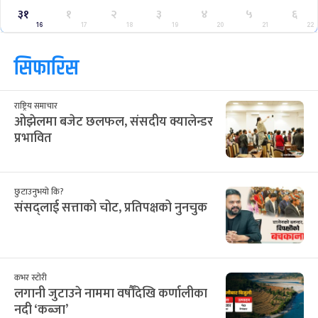
३१
१
२
३
४
५
६
16
17
18
19
20
21
22
सिफारिस
राष्ट्रिय समाचार
ओझेलमा बजेट छलफल, संसदीय क्यालेन्डर
प्रभावित
छुटाउनुभयो कि?
संसद्लाई सत्ताको चोट, प्रतिपक्षको नुनचुक
कभर स्टोरी
लगानी जुटाउने नाममा वर्षौंदेखि कर्णालीका
नदी ‘कब्जा’