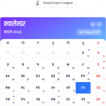
Nepal Super League
क्यालेन्डर
साउन २०८३
Jul
Aug 2026
/
आ
सो
मं
बु
बि
शु
श
२८
२९
३०
३१
३२
१
२
12
13
14
15
16
17
18
३
४
५
६
७
८
९
19
20
21
22
23
24
25
१०
११
१२
१३
१४
१५
१६
26
27
28
29
30
31
1
१७
१८
१९
२०
२१
२२
२३
2
3
4
5
6
7
8
२४
२५
२६
२७
२८
२९
३०
9
10
11
12
13
14
15