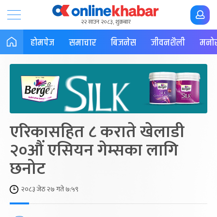
२२ साउन २०८३, शुक्रबार
होमपेज
समाचार
बिजनेस
जीवनशैली
मनोर
एरिकासहित ८ कराते खेलाडी
२०औं एसियन गेम्सका लागि
छनोट
२०८३ जेठ २७ गते ७:५९