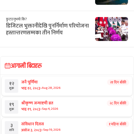
छुटाउनुभयो कि?
डिजिटल भुक्तानीदेखि पुनर्निर्माण परियोजना
हस्तान्तरणसम्मका तीन निर्णय
आगामी बिदाहरु
जनै पूर्णिमा
२१ दिन बाँकी
१२
-
भाद्र १२, २०८३
Aug 28, 2026
शुक्र
श्रीकृष्ण जन्माष्टमी व्रत
२८ दिन बाँकी
१९
-
भाद्र १९, २०८३
Sep 4, 2026
शुक्र
संविधान दिवस
१ महिना बाँकी
३
-
असोज ३, २०८३
Sep 19, 2026
शनि