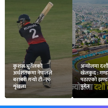
कुशल भुर्तेलको
अन्योलमा दशौँ र
अर्धशतकमा नेपालले
खेलकुद : गण्
बराबरी गर्‍यो टी–२०
पठाएको झण्डा
शृंखला
पुगेन