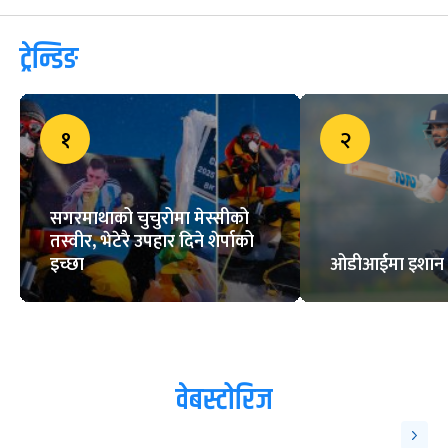
ट्रेन्डिङ
१
२
सगरमाथाको चुचुरोमा मेस्सीको
तस्वीर, भेटेरै उपहार दिने शेर्पाको
इच्छा
ओडीआईमा इशान पाण
वेबस्टोरिज