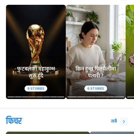
फुटबलको महाकुम्भ
किन हुन्छ पित्तथैलीमा
सुरु हुँदै
पत्थरी ?
8
STORIES
6
STORIES
फिचर
सबै