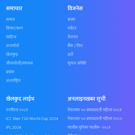
समाचार
विजनेस
समाज
बजार
विचार/ब्लग
पर्यटन
साहित्य
रोजगार
अन्तर्वार्ता
बैँक / वित्त
खेलकुद़़
अटो
जीवनशैली/स्वास्थ्य
सूचना-प्रविधि
प्रवास
अन्तर्राष्ट्रिय
खेलकुद लाईभ
अनलाइनखबर सूची
एनपीएल २०८१
नेपालका ५० प्रभावशाली महिला २०८१
ICC Men T20 World Cup 2024
नेपालका ५० प्रभावशाली महिला २०८०
IPL 2024
चालीस मुनिका चालीस- २०८१