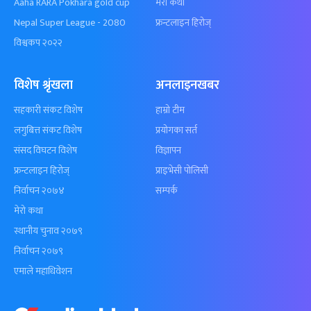
Aaha RARA Pokhara gold cup
मेरो कथा
Nepal Super League - 2080
फ्रन्टलाइन हिरोज्
विश्वकप २०२२
विशेष श्रृंखला
अनलाइनखबर
सहकारी संकट विशेष
हाम्रो टीम
लगुबित्त संकट विशेष
प्रयोगका सर्त
संसद विघटन विशेष
विज्ञापन
फ्रन्टलाइन हिरोज्
प्राइभेसी पोलिसी
निर्वाचन २०७४
सम्पर्क
मेरो कथा
स्थानीय चुनाव २०७९
निर्वाचन २०७९
एमाले महाधिवेशन