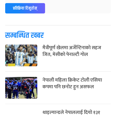
ग्याल्पो ल्होसार
७ महिना बाँकी
२५
प्रतिक्रिया दिनुहोस्
-
फाल्गुन २५, २०८३
Mar 9, 2027
मंगल
पूर्णिमा व्रत
७ महिना बाँकी
७
-
चैत्र ७, २०८३
Mar 21, 2027
आइत
सम्बन्धित खबर
फागुपूर्णिमा
७ महिना बाँकी
८
मैत्रीपूर्ण खेलमा अर्जेन्टिनाको सहज
-
चैत्र ८, २०८३
Mar 22, 2027
सोम
जित, मेसीको पेनाल्टी गोल
नेपाली महिला क्रिकेट टोली एसिया
कपमा पनि छनोट हुन असफल
थाइल्यान्डले नेपाललाई दियो १३१