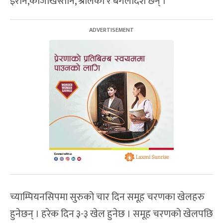
इरान,काजाखस्तान, श्रीलंका र बंगलादेश छन् ।
च्याम्पियनसिपमा सुरुको चार दिन समूह चरणका खेलहरु
हुनेछन् । हरेक दिन ३-३ खेल हुनेछ । समूह चरणको खेलपछि