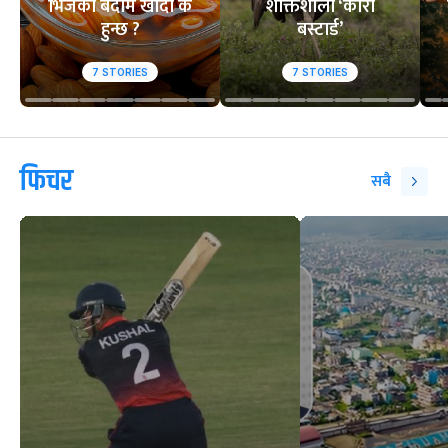
भिजेको बदाम खाँदा के
शक्तिशाली ‘कोरी
हुन्छ ?
बस्टार्ड’
7
STORIES
7
STORIES
फिचर
सबै