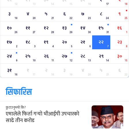
12
13
14
15
16
17
18
३
४
५
६
७
८
९
19
20
21
22
23
24
25
१०
११
१२
१३
१४
१५
१६
26
27
28
29
30
31
1
१७
१८
१९
२०
२१
२२
२३
2
3
4
5
6
7
8
२४
२५
२६
२७
२८
२९
३०
9
10
11
12
13
14
15
३१
१
२
३
४
५
६
16
17
18
19
20
21
22
सिफारिस
छुटाउनुभयो कि?
एमालेले फिर्ता गर्‍यो भीआईपी उपचारको
साढे तीन करोड