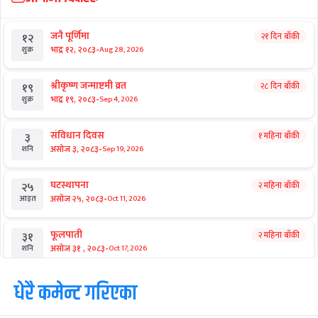
जनै पूर्णिमा
२१ दिन बाँकी
१२
-
भाद्र १२, २०८३
Aug 28, 2026
शुक्र
श्रीकृष्ण जन्माष्टमी व्रत
२८ दिन बाँकी
१९
-
भाद्र १९, २०८३
Sep 4, 2026
शुक्र
संविधान दिवस
१ महिना बाँकी
३
-
असोज ३, २०८३
Sep 19, 2026
शनि
घटस्थापना
२ महिना बाँकी
२५
-
असोज २५, २०८३
Oct 11, 2026
आइत
फूलपाती
२ महिना बाँकी
३१
-
असोज ३१ , २०८३
Oct 17, 2026
शनि
कार्तिक सङ्क्रान्ति
धेरै कमेन्ट गरिएका
२ महिना बाँकी
१
-
कार्तिक १, २०८३
Oct 18, 2026
आइत