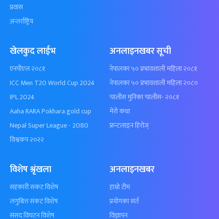
प्रवास
अन्तर्राष्ट्रिय
खेलकुद लाईभ
अनलाइनखबर सूची
एनपीएल २०८१
नेपालका ५० प्रभावशाली महिला २०८१
ICC Men T20 World Cup 2024
नेपालका ५० प्रभावशाली महिला २०८०
IPL 2024
चालीस मुनिका चालीस- २०८१
Aaha RARA Pokhara gold cup
मेरो कथा
Nepal Super League - 2080
फ्रन्टलाइन हिरोज्
विश्वकप २०२२
विशेष श्रृंखला
अनलाइनखबर
सहकारी संकट विशेष
हाम्रो टीम
लगुबित्त संकट विशेष
प्रयोगका सर्त
संसद विघटन विशेष
विज्ञापन