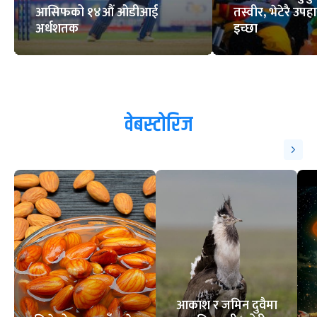
आसिफको १४औं ओडीआई
तस्वीर, भेटेरै उपहा
अर्धशतक
इच्छा
वेबस्टोरिज
आकाश र जमिन दुवैमा