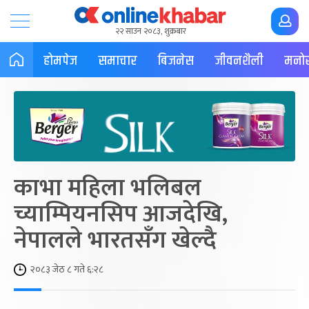
२२ साउन २०८३, शुक्रबार
होमपेज
समाचार
बिजनेस
जीवनशैली
मनोर
काभा महिला भलिबल
च्याम्पियनसिप आजदेखि,
नेपालले भारतसँग खेल्दै
२०८३ जेठ ८ गते ६:२८