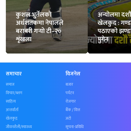
कुशल भुर्तेलको
अन्योलमा दशौँ र
अर्धशतकमा नेपालले
खेलकुद : गण्
बराबरी गर्‍यो टी–२०
पठाएको झण्डा
शृंखला
पुगेन
समाचार
विजनेस
समाज
बजार
विचार/ब्लग
पर्यटन
साहित्य
रोजगार
अन्तर्वार्ता
बैँक / वित्त
खेलकुद़़
अटो
जीवनशैली/स्वास्थ्य
सूचना-प्रविधि