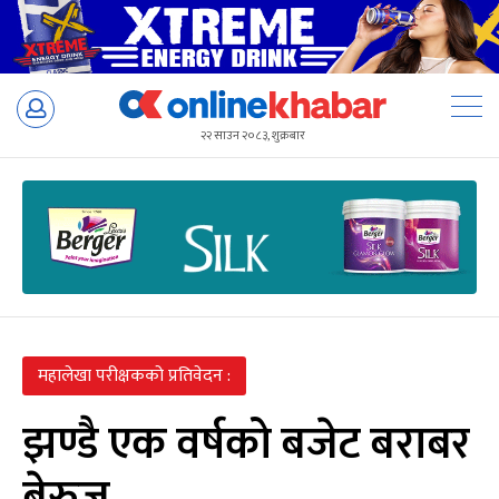
Skip
to
२२ साउन २०८३, शुक्रबार
content
महालेखा परीक्षकको प्रतिवेदन :
झण्डै एक वर्षको बजेट बराबर
बेरुजु