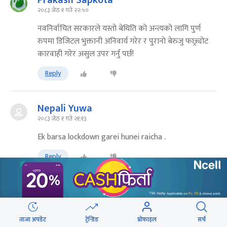
Prakash Sapkota
२०८३ जेठ १ गते २२:५०
नवनिर्वाचित सरकारले यस्तो बेथिति को अन्त्यको लागि पुर्ण
रुपमा डिजिटल भुक्तानी अनिवार्य गरेर र पुरानो बेरुजु फछ्र्योट
कारवाही गरेर असुल उपर गर्नु पर्छ!
Reply
Nepali Yuwa
२०८३ जेठ १ गते २१:१३
Ek barsa lockdown garei hunei raicha .
Reply
HOT PROPERTIES
ताजा अपडेट
ट्रेन्डिङ
प्रोफाइल
सर्च