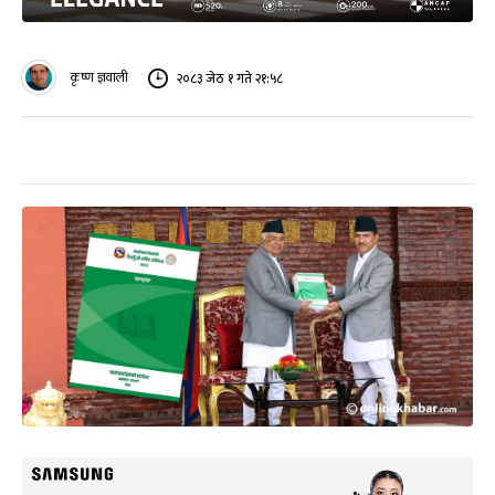
कृष्ण ज्ञवाली
२०८३ जेठ १ गते २१:५८