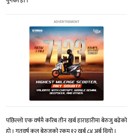
पुगेको हो ।
पछिल्लो एक वर्षमै करिब तीन खर्ब हाराहारीमा बेरुजु बढेको
हो । गतवर्ष क‍ूल बेरुजुको रकम १२ खर्ब ८४ अर्ब थियो ।