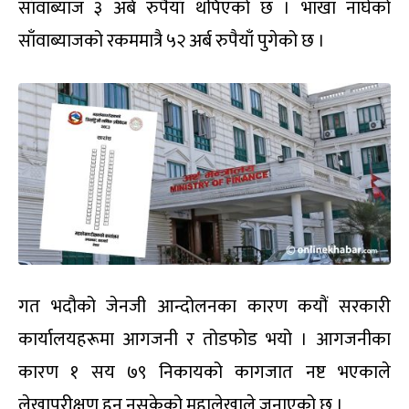
साँवाब्याज ३ अर्ब रुपैयाँ थपिएको छ । भाखा नाघेको
साँवाब्याजको रकममात्रै ५२ अर्ब रुपैयाँ पुगेको छ ।
गत भदौको जेनजी आन्दोलनका कारण कयौं सरकारी
कार्यालयहरूमा आगजनी र तोडफोड भयो । आगजनीका
कारण १ सय ७९ निकायको कागजात नष्ट भएकाले
लेखापरीक्षण हुन नसकेको महालेखाले जनाएको छ ।