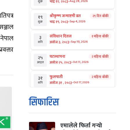
-
भाद्र १२, २०८३
Aug 28, 2026
शुक्र
तिपत्र
श्रीकृष्ण जन्माष्टमी व्रत
२९ दिन बाँकी
१९
-
भाद्र १९, २०८३
Sep 4, 2026
शुक्र
 सञ्जाल
संविधान दिवस
 नेपाल
१ महिना बाँकी
३
-
असोज ३, २०८३
Sep 19, 2026
शनि
वक्ता
घटस्थापना
२ महिना बाँकी
२५
-
असोज २५, २०८३
Oct 11, 2026
आइत
फूलपाती
२ महिना बाँकी
३१
-
असोज ३१ , २०८३
Oct 17, 2026
शनि
कार्तिक सङ्क्रान्ति
२ महिना बाँकी
१
सिफारिस
-
कार्तिक १, २०८३
Oct 18, 2026
आइत
महानवमी
२ महिना बाँकी
३
-
कार्तिक ३, २०८३
Oct 20, 2026
मंगल
एमालेले फिर्ता गर्‍यो