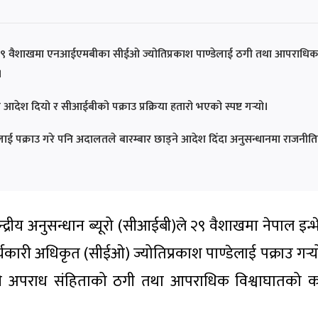
ूरोले २९ वैशाखमा एनआईएमबीका सीईओ ज्योतिप्रकाश पाण्डेलाई ठगी तथा आपराधि
।
न आदेश दियो र सीआईबीको पक्राउ प्रक्रिया हतारो भएको स्पष्ट गर्‍यो।
ूलाई पक्राउ गरे पनि अदालतले बारम्बार छाड्ने आदेश दिँदा अनुसन्धानमा राजनीत
द्रीय अनुसन्धान ब्यूरो (सीआईबी)ले २९ वैशाखमा नेपाल इन्भेष्
यकारी अधिकृत (सीईओ) ज्योतिप्रकाश पाण्डेलाई पक्राउ गर्‍य
ुलुकी अपराध संहिताको ठगी तथा आपराधिक विश्वाघातको 