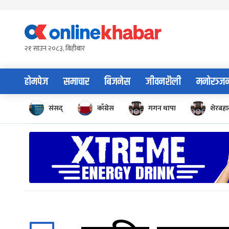
Skip
to
content
२१ साउन २०८३, बिहीबार
होमपेज
समाचार
बिजनेस
जीवनशैली
मनोरञ्ज
संसद्
काँग्रेस
गगन थापा
शेरबहाद