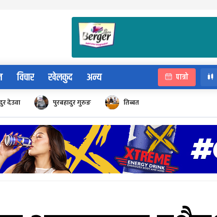
न
विचार
खेलकुद
अन्य
पात्रो
ुर देउवा
पुरबहादुर गुरुङ
तिब्बत