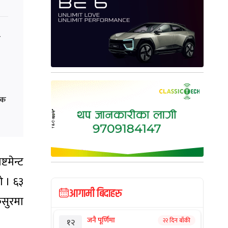
क
िक
टमेन्ट
ो । ६३
आगामी बिदाहरु
कसुरमा
जनै पूर्णिमा
२२ दिन बाँकी
१२