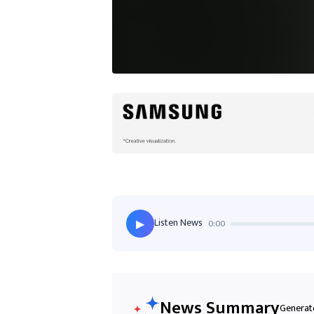
Listen News
0:00
▶
News Summary
Generate