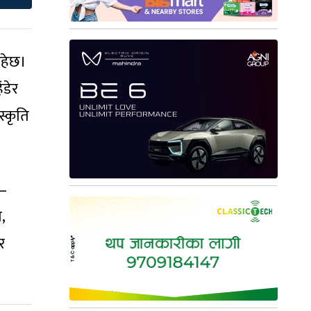
रहेछ।
ंडेर
स्कृति
ि–
,
र