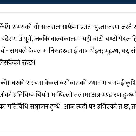
्किएँ। समयको यो अन्तराल आफैंमा एउटा पुस्तान्तरण जस्तै 
 गाउँ पुगें, जबकि बाल्यकालमा यही बाटो घण्टौं पैदल हि
स भयो- समयले केवल मानिसहरूलाई मात्र होइन; भूदृश्य, घर, सं
दलिसकेको रहेछ।
 छाएको। घरको संरचना केवल बसोबासको स्थान मात्र नभई कृष
ो प्रतिबिम्ब थियो। माथिल्लो तलामा अन्न भण्डारण हुन्थ्यो
नका गतिविधि सञ्चालन हुन्थे। आज त्यही घर उभिएको त छ, त