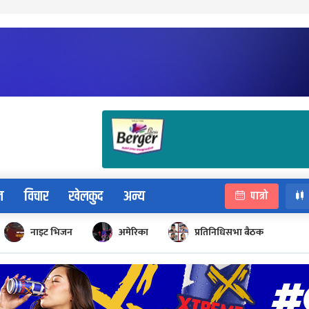
न
विचार
खेलकुद
अन्य
पात्रो
नाइट भिजन
अमेरिका
प्रतिनिधिसभा बैठक