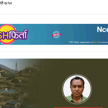
गते ७:५०