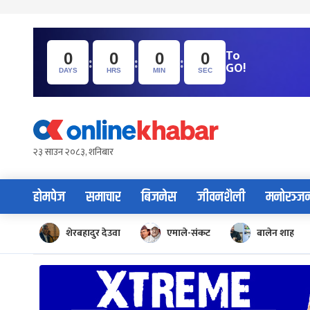
To
:
:
:
0
0
0
0
GO!
DAYS
HRS
MIN
SEC
Skip
to
content
२३ साउन २०८३, शनिबार
होमपेज
समाचार
बिजनेस
जीवनशैली
मनोरञ्ज
शेरबहादुर देउवा
एमाले-संकट
बालेन शाह