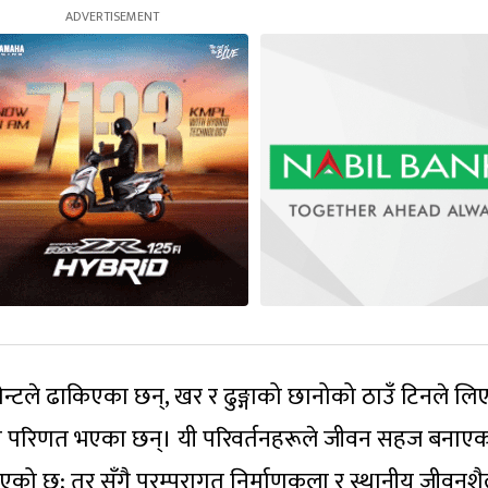
ेन्टले ढाकिएका छन्, खर र ढुङ्गाको छानोको ठाउँ टिनले ल
मा परिणत भएका छन्। यी परिवर्तनहरूले जीवन सहज बनाए
एको छ; तर सँगै परम्परागत निर्माणकला र स्थानीय जीवनश