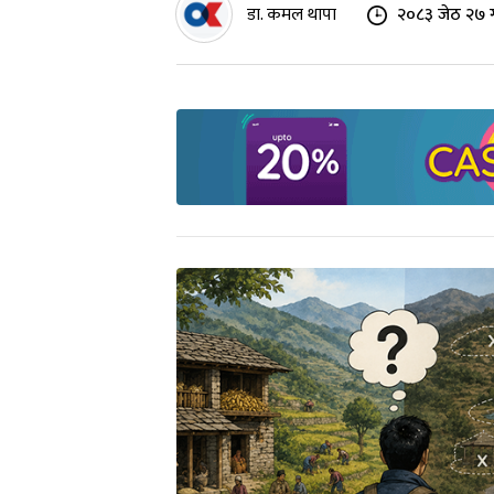
डा. कमल थापा
२०८३ जेठ २७ 