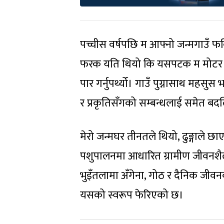
पच्चीस वर्षपछि म आफ्नो जन्मगाउँ फर
फरक यति थियो कि यसपटक म मोटर चढेर
पार गर्नुपर्थ्यो। गाउँ पुग्नासाथ महसु
र प्रकृतिसँगको सम्बन्धलाई समेत ब
मेरो जन्मघर तीनतले थियो, ढुङ्गाले
पशुपालनमा आधारित ग्रामीण जीवनशैलीक
भुइँतलामा अँगेना, गोठ र दैनिक जीव
यसको स्वरूप फेरिएको छ।