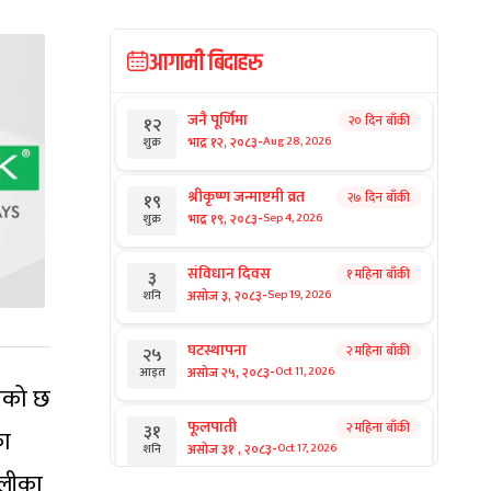
आगामी बिदाहरु
जनै पूर्णिमा
२० दिन बाँकी
१२
-
भाद्र १२, २०८३
Aug 28, 2026
शुक्र
श्रीकृष्ण जन्माष्टमी व्रत
२७ दिन बाँकी
१९
-
भाद्र १९, २०८३
Sep 4, 2026
शुक्र
संविधान दिवस
१ महिना बाँकी
३
-
असोज ३, २०८३
Sep 19, 2026
शनि
घटस्थापना
२ महिना बाँकी
२५
-
असोज २५, २०८३
Oct 11, 2026
आइत
िएको छ
फूलपाती
२ महिना बाँकी
३१
का
-
असोज ३१ , २०८३
Oct 17, 2026
शनि
ैलीका