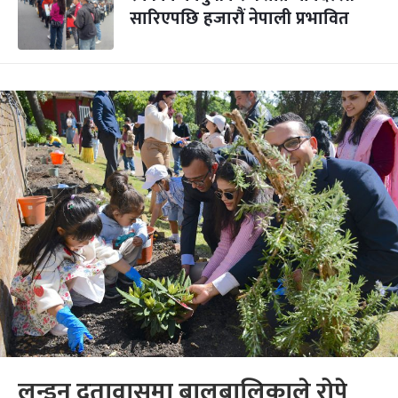
सारिएपछि हजारौं नेपाली प्रभावित
लन्डन दूतावासमा बालबालिकाले रोपे