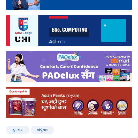
दूतावास
पोर्चुगल