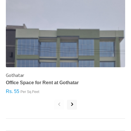
Gothatar
S
Office Space for Rent at Gothatar
H
Rs. 55
R
Per Sq.Feet
‹
›