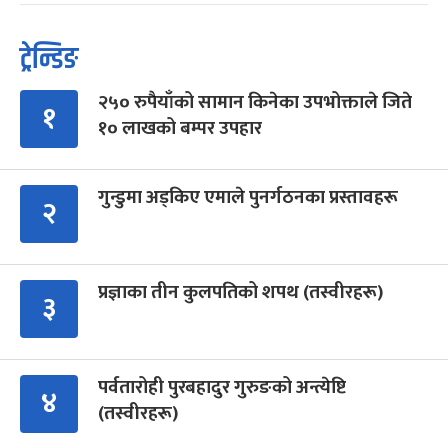
ट्रेन्डिङ
२५० रुपैयाँको सामान किनेका उपभोक्ताले जिते
१
१० लाखको बम्पर उपहार
गुन्डुमा अड्किए एमाले पुनर्गठनका प्रस्तावहरू
२
प्रज्ञाका तीन कुलपतिको शपथ (तस्वीरहरू)
३
पर्वतारोही पुरबहादुर गुरुङको अन्त्येष्टि
४
(तस्वीरहरू)