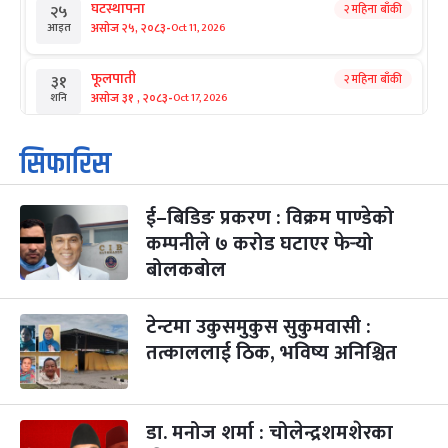
घटस्थापना
२ महिना बाँकी
२५
-
असोज २५, २०८३
Oct 11, 2026
आइत
फूलपाती
२ महिना बाँकी
३१
-
असोज ३१ , २०८३
Oct 17, 2026
शनि
कार्तिक सङ्क्रान्ति
२ महिना बाँकी
१
सिफारिस
-
कार्तिक १, २०८३
Oct 18, 2026
आइत
ई–बिडिङ प्रकरण : विक्रम पाण्डेको
महानवमी
२ महिना बाँकी
३
-
कम्पनीले ७ करोड घटाएर फेर्‍यो
कार्तिक ३, २०८३
Oct 20, 2026
मंगल
बोलकबोल
विजयादशमी
२ महिना बाँकी
४
-
कार्तिक ४, २०८३
Oct 21, 2026
बुध
टेन्टमा उकुसमुकुस सुकुमवासी :
तत्काललाई ठिक, भविष्य अनिश्चित
पापा‌ङ्कुशा एकादशी व्रत
२ महिना बाँकी
५
-
कार्तिक ५, २०८३
Oct 22, 2026
बिहि
डा. मनोज शर्मा : चोलेन्द्रशमशेरका
कुकुर तिहार
३ महिना बाँकी
२२
Nov 8, 2026