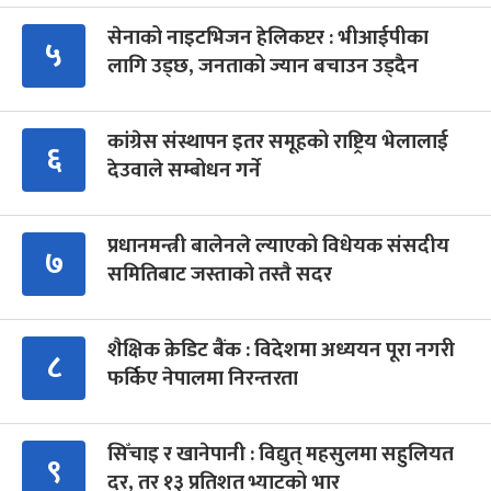
सेनाको नाइटभिजन हेलिकप्टर : भीआईपीका
५
लागि उड्छ, जनताको ज्यान बचाउन उड्दैन
कांग्रेस संस्थापन इतर समूहको राष्ट्रिय भेलालाई
६
देउवाले सम्बोधन गर्ने
प्रधानमन्त्री बालेनले ल्याएको विधेयक संसदीय
७
समितिबाट जस्ताको तस्तै सदर
शैक्षिक क्रेडिट बैंक : विदेशमा अध्ययन पूरा नगरी
८
फर्किए नेपालमा निरन्तरता
सिँचाइ र खानेपानी : विद्युत् महसुलमा सहुलियत
९
दर, तर १३ प्रतिशत भ्याटको भार