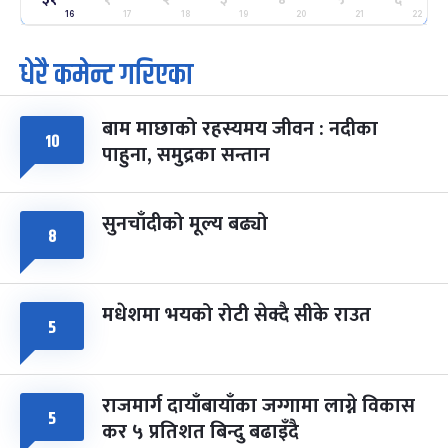
-
फाल्गुन २५, २०८३
Mar 9, 2027
मंगल
16
17
18
19
20
21
22
धेरै कमेन्ट गरिएका
पूर्णिमा व्रत
७ महिना बाँकी
७
-
चैत्र ७, २०८३
Mar 21, 2027
आइत
बाम माछाको रहस्यमय जीवन : नदीका
फागुपूर्णिमा
७ महिना बाँकी
८
१०
पाहुना, समुद्रका सन्तान
-
चैत्र ८, २०८३
Mar 22, 2027
सोम
सुनचाँदीको मूल्य बढ्यो
८
मधेशमा भयको रोटी सेक्दै सीके राउत
५
राजमार्ग दायाँबायाँका जग्गामा लाग्ने विकास
५
कर ५ प्रतिशत बिन्दु बढाइँदै