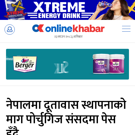
Skip
to
२३ साउन २०८३, शनिबार
content
नेपालमा दूतावास स्थापनाको
माग पोर्चुगिज संसदमा पेस
हुँदै