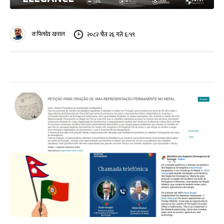
कपिलदेव खनाल
२०८२ चैत २६ गते ६:५९