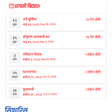
आगामी बिदाहरु
जनै पूर्णिमा
२० दिन बाँकी
१२
-
भाद्र १२, २०८३
Aug 28, 2026
शुक्र
श्रीकृष्ण जन्माष्टमी व्रत
२७ दिन बाँकी
१९
-
भाद्र १९, २०८३
Sep 4, 2026
शुक्र
संविधान दिवस
१ महिना बाँकी
३
-
असोज ३, २०८३
Sep 19, 2026
शनि
घटस्थापना
२ महिना बाँकी
२५
-
असोज २५, २०८३
Oct 11, 2026
आइत
फूलपाती
२ महिना बाँकी
३१
-
असोज ३१ , २०८३
Oct 17, 2026
शनि
कार्तिक सङ्क्रान्ति
२ महिना बाँकी
१
सिफारिस
-
कार्तिक १, २०८३
Oct 18, 2026
आइत