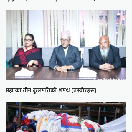
प्रज्ञाका तीन कुलपतिको शपथ (तस्वीरहरू)