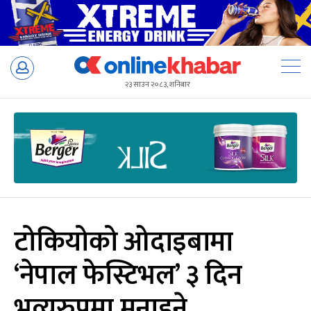
Skip
to
२३ साउन २०८३, शनिबार
content
टोकियोको ओदाइबामा
‘नेपाल फेस्टिभल’ ३ दिन
भव्यरुपमा मनाइने