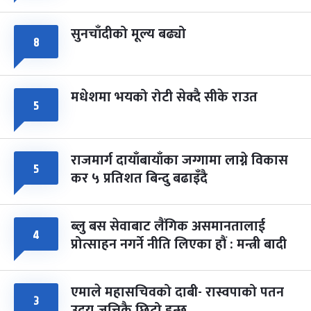
सुनचाँदीको मूल्य बढ्यो
८
मधेशमा भयको रोटी सेक्दै सीके राउत
५
राजमार्ग दायाँबायाँका जग्गामा लाग्ने विकास
५
कर ५ प्रतिशत बिन्दु बढाइँदै
ब्लु बस सेवाबाट लैंगिक असमानतालाई
४
प्रोत्साहन नगर्ने नीति लिएका हौं : मन्त्री बादी
एमाले महासचिवको दाबी- रास्वपाको पतन
३
उदय जत्तिकै छिटो हुन्छ