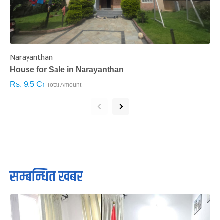
Narayanthan
I
House for Sale in Narayanthan
H
Rs. 9.5 Cr
R
Total Amount
‹
›
सम्बन्धित खबर