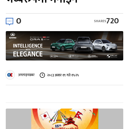
0
720
SHARES
अनलाइनखबर
२०८३ असार १९ गते १५:२५