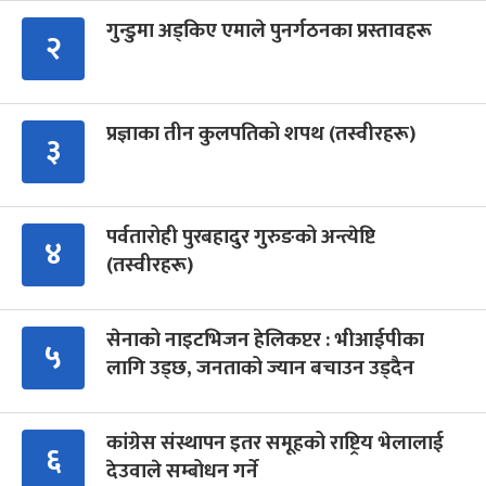
गुन्डुमा अड्किए एमाले पुनर्गठनका प्रस्तावहरू
२
प्रज्ञाका तीन कुलपतिको शपथ (तस्वीरहरू)
३
पर्वतारोही पुरबहादुर गुरुङको अन्त्येष्टि
४
(तस्वीरहरू)
सेनाको नाइटभिजन हेलिकप्टर : भीआईपीका
५
लागि उड्छ, जनताको ज्यान बचाउन उड्दैन
कांग्रेस संस्थापन इतर समूहको राष्ट्रिय भेलालाई
६
देउवाले सम्बोधन गर्ने