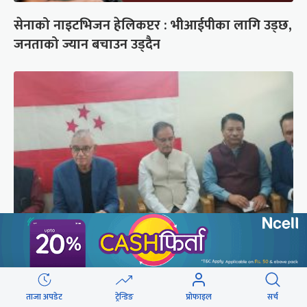
सेनाको नाइटभिजन हेलिकप्टर : भीआईपीका लागि उड्छ,
जनताको ज्यान बचाउन उड्दैन
कांग्रेस संस्थापन इतर समूहको राष्ट्रिय भेलालाई देउवाले
सम्बोधन गर्ने
ताजा अपडेट
ट्रेन्डिङ
प्रोफाइल
सर्च