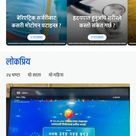
बेरिएट्रिक सर्जरीबाट
हृदयघात हुनुअघि शरीरले
कसरी मोटोपन घटाइन्छ ?
कस्तो संकेत गर्छ ?
5
STORIES
11
STORIES
लोकप्रिय
२४ घण्टा
यो साता
यो महिना