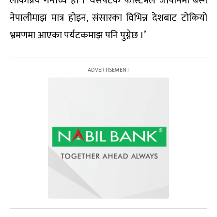
लोकप्रिय गन्तव्य हो । यसपटक फेस्टिभल जापानमा बस्ने
नेपालीमाझ मात्र होइन, संसारका विभिन्न देशबाट टोकियो
भ्रमणमा आएका पर्यटकमाझ पनि पुग्नेछ ।’