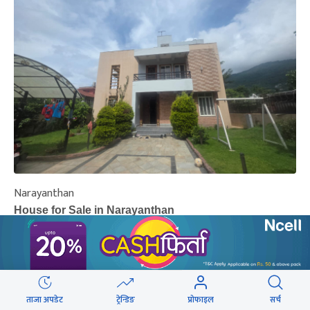
Narayanthan
I
House for Sale in Narayanthan
H
Rs. 9.5 Cr
R
Total Amount
‹
›
ताजा अपडेट
ट्रेन्डिङ
प्रोफाइल
सर्च