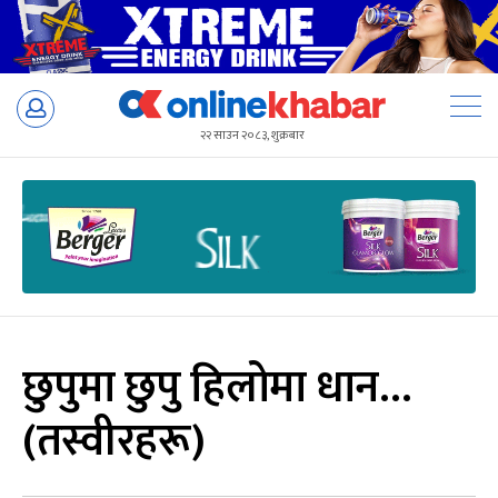
Skip
to
२२ साउन २०८३, शुक्रबार
content
छुपुमा छुपु हिलोमा धान…
(तस्वीरहरू)