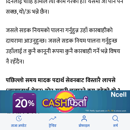
दिनलाई चाहिं हामीले त्यो काम गरेका हौं। यसमा जो पनि पर्न
सक्छ, यो/ऊ भन्ने छैन।
जसले सडक नियमको पालना गर्नुहुन्न उहाँ कारबाहीको
दायरामा आउनुहुन्छ। जसले सडक नियम पालना गर्नुहुन्छ
उहाँलाई त कुनै कानूनी रूपमा कुनै कारबाही गर्ने भन्ने विषय
नै रहँदैन।
पछिल्लो समय मादक पदार्थ सेवनबाट विस्तारै लापसे
(लागूपदार्थ सेवन) गरेर सवारी चलाउने क्रम बढेको हो
?
अझ यस्तो समस्या स्कूल बस चालकमा धेरै रहेको भन्ने
पनि सुनिन्छ नि !
ताजा अपडेट
ट्रेन्डिङ
प्रोफाइल
सर्च