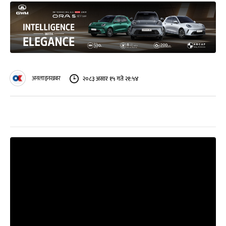
अनलाइनखबर
२०८३ असार १५ गते २१:५४