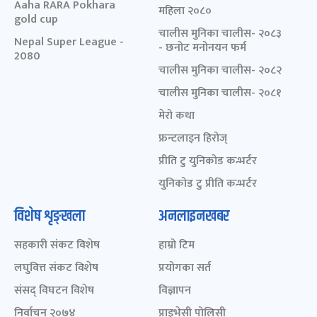
Aaha RARA Pokhara
महिला २०८०
gold cup
चालीस मुनिका चालीस- २०८३
Nepal Super League -
- छनोट मनोनयन फर्म
2080
चालीस मुनिका चालीस- २०८२
चालीस मुनिका चालीस- २०८१
मेरो कथा
फ्रन्टलाइन हिरोज्
प्रीति टु युनिकोड कन्भर्टर
युनिकोड टु प्रीति कन्भर्टर
विशेष शृङ्खला
अनलाइनखबर
सहकारी संकट विशेष
हाम्रो टिम
लघुवित्त संकट विशेष
प्रयोगका सर्त
संसद् विघटन विशेष
विज्ञापन
निर्वाचन २०७४
प्राइभेसी पोलिसी