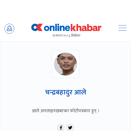
Skip
to
२१ साउन २०८३, बिहीबार
content
चन्द्रबहादुर आले
आले अनलाइनखबरका फोटोपत्रकार हुन् ।