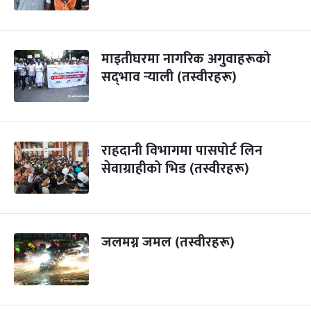
माइतीघरमा नागरिक अगुवाहरूको
सद्‌भाव र्‍याली (तस्वीरहरू)
राहदानी विभागमा पासपोर्ट लिन
सेवाग्राहीको भिड (तस्वीरहरू)
जलमग्न जमल (तस्वीरहरू)