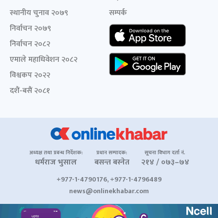
स्थानीय चुनाव २०७९
सम्पर्क
निर्वाचन २०७९
निर्वाचन २०८२
एमाले महाधिवेशन २०८२
विश्वकप २०२२
दशैं-बसैं २०८१
अध्यक्ष तथा प्रबन्ध निर्देशक:
प्रधान सम्पादक:
सूचना विभाग दर्ता नं.
धर्मराज भुसाल
बसन्त बस्नेत
२१४ / ०७३–७४
+977-1-4790176, +977-1-4796489
news@onlinekhabar.com