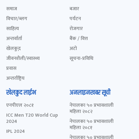
समाज
बजार
विचार/ब्लग
पर्यटन
साहित्य
रोजगार
अन्तर्वार्ता
बैंक / वित्त
खेलकुद़़
अटो
जीवनशैली/स्वास्थ्य
सूचना-प्रविधि
प्रवास
अन्तर्राष्ट्रिय
खेलकुद लाईभ
अनलाइनखबर सूची
एनपीएल २०८१
नेपालका ५० प्रभावशाली
महिला २०८२
ICC Men T20 World Cup
2024
नेपालका ५० प्रभावशाली
महिला २०८१
IPL 2024
नेपालका ५० प्रभावशाली