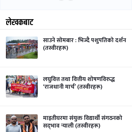
लेखकबाट
साउने सोमबार : भिज्दै पशुपतिको दर्शन
(तस्वीरहरू)
लघुवित्त तथा वित्तीय शोषणविरुद्ध
‘राजधानी मार्च’ (तस्वीरहरू)
माइतीघरमा संयुक्त विद्यार्थी संगठनको
सद्‌भाव र्‍याली (तस्वीरहरू)