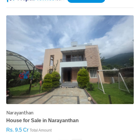
Narayanthan
I
House for Sale in Narayanthan
H
Rs. 9.5 Cr
R
Total Amount