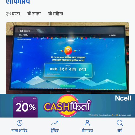
लोकप्रिय
२४ घण्टा
यो साता
यो महिना
२५० रुपैयाँको सामान किनेका उपभोक्ताले जिते १०
लाखको बम्पर उपहार
ताजा अपडेट
ट्रेन्डिङ
प्रोफाइल
सर्च