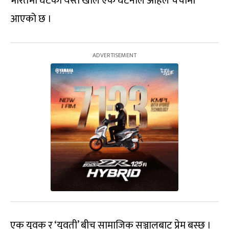
भारतमा घटेको यस्तै खाले एक घटनाले अहिले चर्चामा
आएको छ ।
एक युवक र ‘युवती’ बीच सामाजिक सञ्जालबाट प्रेम बस्छ ।