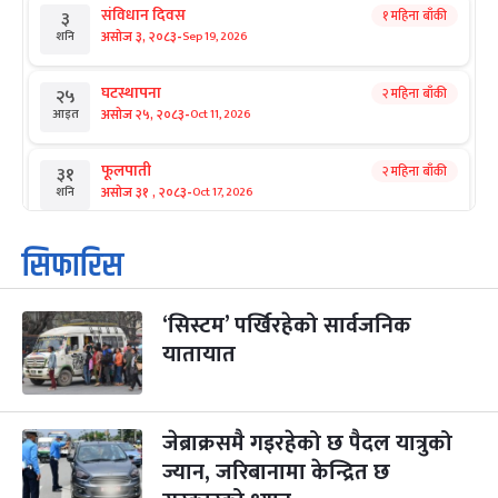
संविधान दिवस
१ महिना बाँकी
३
-
असोज ३, २०८३
Sep 19, 2026
शनि
घटस्थापना
२ महिना बाँकी
२५
-
असोज २५, २०८३
Oct 11, 2026
आइत
फूलपाती
२ महिना बाँकी
३१
-
असोज ३१ , २०८३
Oct 17, 2026
शनि
कार्तिक सङ्क्रान्ति
२ महिना बाँकी
१
सिफारिस
-
कार्तिक १, २०८३
Oct 18, 2026
आइत
‘सिस्टम’ पर्खिरहेको सार्वजनिक
महानवमी
२ महिना बाँकी
३
-
यातायात
कार्तिक ३, २०८३
Oct 20, 2026
मंगल
विजयादशमी
२ महिना बाँकी
४
-
कार्तिक ४, २०८३
Oct 21, 2026
बुध
जेब्राक्रसमै गइरहेको छ पैदल यात्रुको
ज्यान, जरिबानामा केन्द्रित छ
पापा‌ङ्कुशा एकादशी व्रत
२ महिना बाँकी
५