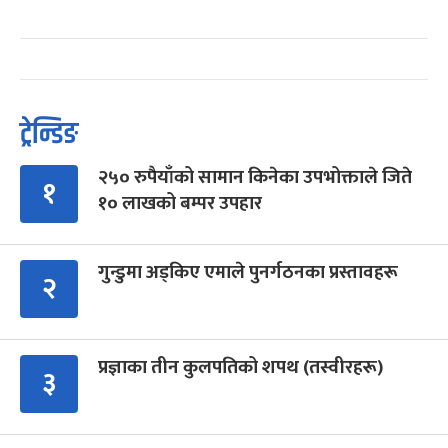
ट्रेन्डिङ
२५० रुपैयाँको सामान किनेका उपभोक्ताले जिते
१
१० लाखको बम्पर उपहार
गुन्डुमा अड्किए एमाले पुनर्गठनका प्रस्तावहरू
२
प्रज्ञाका तीन कुलपतिको शपथ (तस्वीरहरू)
३