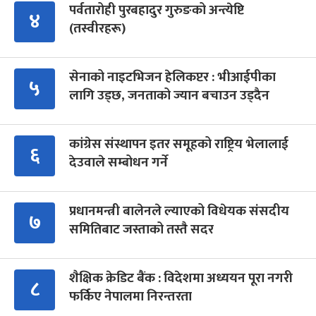
पर्वतारोही पुरबहादुर गुरुङको अन्त्येष्टि
४
(तस्वीरहरू)
सेनाको नाइटभिजन हेलिकप्टर : भीआईपीका
५
लागि उड्छ, जनताको ज्यान बचाउन उड्दैन
कांग्रेस संस्थापन इतर समूहको राष्ट्रिय भेलालाई
६
देउवाले सम्बोधन गर्ने
प्रधानमन्त्री बालेनले ल्याएको विधेयक संसदीय
७
समितिबाट जस्ताको तस्तै सदर
शैक्षिक क्रेडिट बैंक : विदेशमा अध्ययन पूरा नगरी
८
फर्किए नेपालमा निरन्तरता