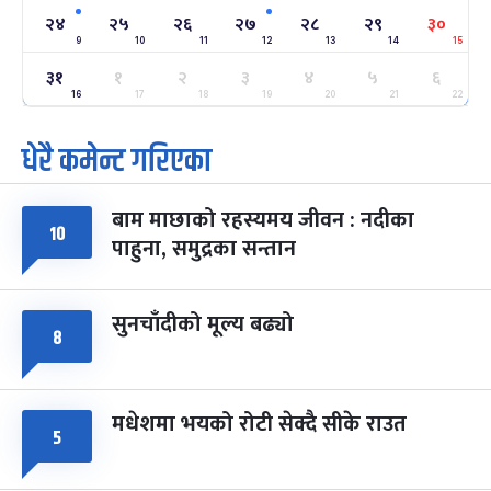
२४
-
२४
२५
२६
२७
२८
२९
३०
फाल्गुन २४, २०८३
Mar 8, 2027
सोम
9
10
11
12
13
14
15
३१
ग्याल्पो ल्होसार
१
२
३
४
५
६
७ महिना बाँकी
२५
-
फाल्गुन २५, २०८३
Mar 9, 2027
मंगल
16
17
18
19
20
21
22
धेरै कमेन्ट गरिएका
पूर्णिमा व्रत
७ महिना बाँकी
७
-
चैत्र ७, २०८३
Mar 21, 2027
आइत
बाम माछाको रहस्यमय जीवन : नदीका
फागुपूर्णिमा
१०
७ महिना बाँकी
८
पाहुना, समुद्रका सन्तान
-
चैत्र ८, २०८३
Mar 22, 2027
सोम
सुनचाँदीको मूल्य बढ्यो
८
मधेशमा भयको रोटी सेक्दै सीके राउत
५