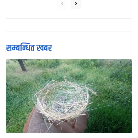
‹
›
सम्बन्धित खबर