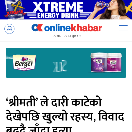
Skip
to
२२ साउन २०८३, शुक्रबार
content
‘श्रीमती’ ले दारी काटेको
देखेपछि खुल्यो रहस्य, विवाद
बढ्दै जाँदा हत्या