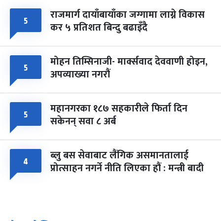
राजमार्ग दायाँबायाँका जग्गामा लाग्ने विकास
५
कर ५ प्रतिशत बिन्दु बढाइँदै
मोहन तिम्सिनाजी- मार्क्सवाद देववाणी होइन,
५
अपव्याख्या नगरौं
महानगरका १८७ सहकारीले फिर्ता दिन
५
सकेनन् सवा ८ अर्ब
ब्लु बस सेवाबाट लैंगिक असमानतालाई
४
प्रोत्साहन नगर्ने नीति लिएका हौं : मन्त्री बादी