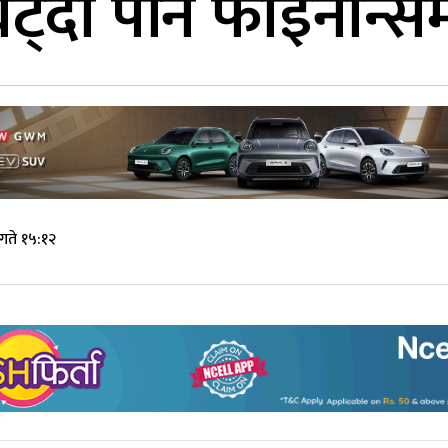
ट्दा पनि फाइनान्
गते १५:१२