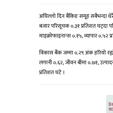
अघिल्लो दिन बैंकिङ समूह सबैभन्दा 
बजार परिसूचक ०.३१ प्रतिशत घट्दा पनि 
माइक्रोफाइनान्स ०.१५, व्यापार ०.५२ प
विकास बैंक जम्मा ०.२९ अंक हरियो रह्
लगानी ०.६२, जीवन बीमा ०.७१, उत्पाद
प्रतिशत घटे ।