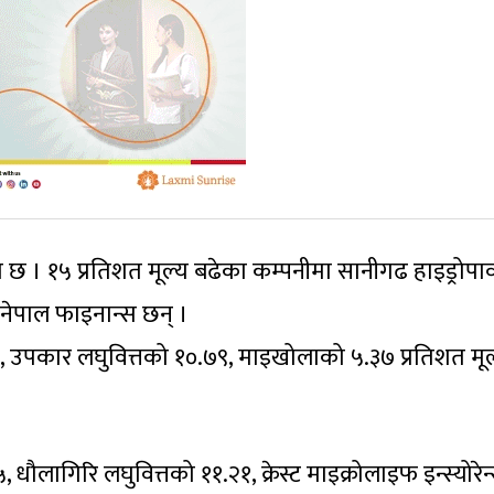
 छ । १५ प्रतिशत मूल्य बढेका कम्पनीमा सानीगढ हाइड्रोपा
र नेपाल फाइनान्स छन् ।
६३, उपकार लघुवित्तको १०.७९, माइखोलाको ५.३७ प्रतिशत मूल
धौलागिरि लघुवित्तको ११.२१, क्रेस्ट माइक्रोलाइफ इन्स्योरे