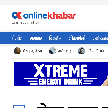
Skip
to
content
२३ साउन २०८३, शनिबार
होमपेज
समाचार
बिजनेस
जीवनशैली
मनोरञ्ज
शेरबहादुर देउवा
बालेन शाह
रवि लामिछाने