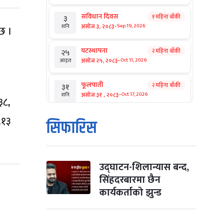
संविधान दिवस
१ महिना बाँकी
३
-
असोज ३, २०८३
Sep 19, 2026
शनि
छ ।
घटस्थापना
२ महिना बाँकी
२५
-
असोज २५, २०८३
Oct 11, 2026
आइत
फूलपाती
२ महिना बाँकी
३१
-
असोज ३१ , २०८३
Oct 17, 2026
शनि
३८,
.१३
कार्तिक सङ्क्रान्ति
२ महिना बाँकी
१
सिफारिस
-
कार्तिक १, २०८३
Oct 18, 2026
आइत
महानवमी
२ महिना बाँकी
३
-
कार्तिक ३, २०८३
Oct 20, 2026
मंगल
उद्घाटन-शिलान्यास बन्द,
सिंहदरबारमा छैन
विजयादशमी
२ महिना बाँकी
४
कार्यकर्ताको झुन्ड
-
कार्तिक ४, २०८३
Oct 21, 2026
बुध