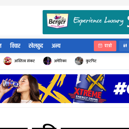
न
विचार
खेलकुद
अन्य
पात्रो
अस्तित्व संकट
अमेरिका
कुटपिट