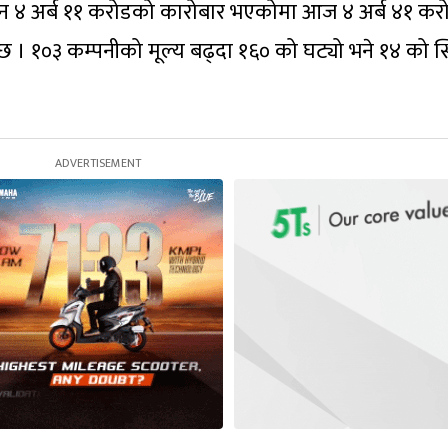
न ४ अर्ब ११ करोडको कारोबार भएकोमा आज ४ अर्ब ४१ क
छ । १०३ कम्पनीको मूल्य बढ्दा १६० को घट्यो भने १४ को स्