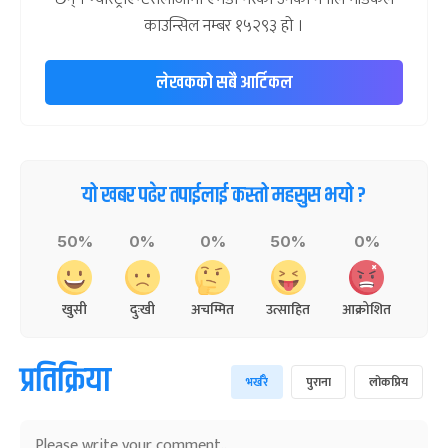
काउन्सिल नम्बर १५२९३ हो ।
लेखकको सबै आर्टिकल
यो खबर पढेर तपाईलाई कस्तो महसुस भयो ?
50%
0%
0%
50%
0%
खुसी
दुःखी
अचम्मित
उत्साहित
आक्रोशित
प्रतिक्रिया
भर्खरै
पुराना
लोकप्रिय