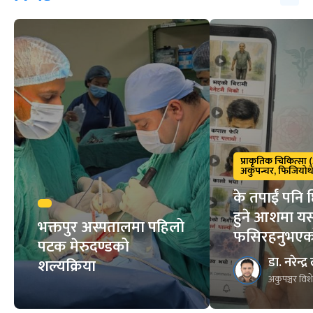
प्राकृतिक चिकित्सा (
अकुपन्चर, फिजियोथे
के तपाईं पनि 
हुने आशमा यस्
भक्तपुर अस्पतालमा पहिलो
फसिरहनुभएक
पटक मेरुदण्डको
डा. नरेन्द्
शल्यक्रिया
अकुपञ्चर विशे