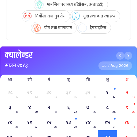
मानसिक स्वास्थ्य (डिप्रेसन, एन्जाइटी)
मिर्गौला तथा मुत्र रोग
मुख तथा दन्त स्वास्थ्य
योग तथा प्राणायाम
हेपटाइटिस
क्यालेन्डर
साउन २०८३
Jul
Aug 2026
/
आ
सो
मं
बु
बि
शु
श
२८
२९
३०
३१
३२
१
२
12
13
14
15
16
17
18
३
४
५
६
७
८
९
19
20
21
22
23
24
25
१०
११
१२
१३
१४
१५
१६
26
27
28
29
30
31
1