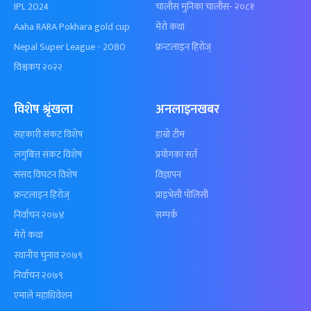
IPL 2024
चालीस मुनिका चालीस- २०८१
Aaha RARA Pokhara gold cup
मेरो कथा
Nepal Super League - 2080
फ्रन्टलाइन हिरोज्
विश्वकप २०२२
विशेष श्रृंखला
अनलाइनखबर
सहकारी संकट विशेष
हाम्रो टीम
लगुबित्त संकट विशेष
प्रयोगका सर्त
संसद विघटन विशेष
विज्ञापन
फ्रन्टलाइन हिरोज्
प्राइभेसी पोलिसी
निर्वाचन २०७४
सम्पर्क
मेरो कथा
स्थानीय चुनाव २०७९
निर्वाचन २०७९
एमाले महाधिवेशन