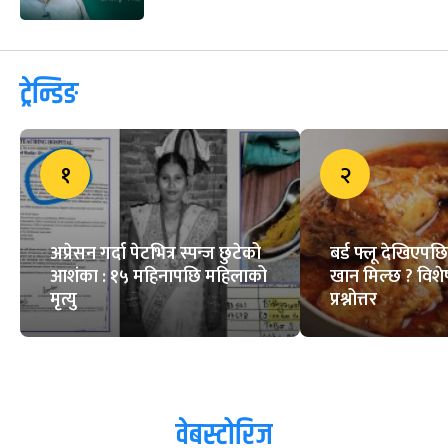
ट्रेन्डिङ
१
२
अप्रेसन गर्दा पेटभित्र स्पन्ज छुटेको
बर्ड फ्लू देखिएपछ
आशंका : १५ महिनापछि महिलाको
खान मिल्छ ? विशे
मृत्यु
प्रश्नोत्तर
वेबस्टोरिज