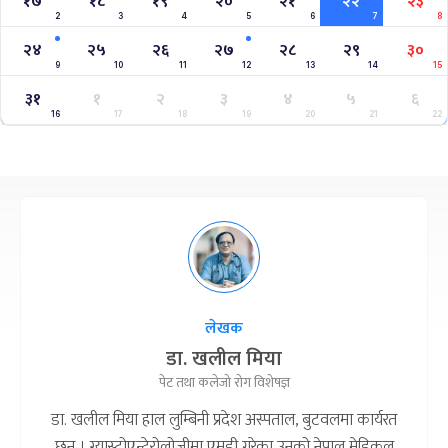
१७
१८
१९
२०
२१
२२
२३
2
3
4
5
6
7
8
२४
२५
२६
२७
२८
२९
३०
9
10
11
12
13
14
15
३१
१
२
३
४
५
६
16
17
18
19
20
21
22
लेखक
डा. खलील मिया
पेट तथा कलेजो रोग विशेषज्ञ
डा. खलील मिया हाल लुम्बिनी प्रदेश अस्पताल, बुटवलमा कार्यरत
छन् । ग्यास्ट्रोएन्टेरोलोजीमा एमडी गरेका उनको नेपाल मेडिकल