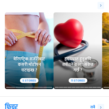
बेरिएट्रिक सर्जरीबाट
हृदयघात हुनुअघि
कसरी मोटोपन
शरीरले कस्तो संकेत
घटाइन्छ ?
गर्छ ?
5
STORIES
11
STORIES
फिचर
सबै