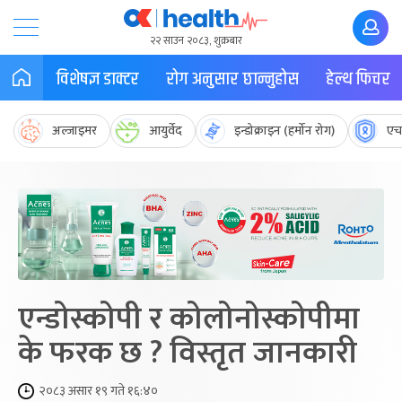
२२ साउन २०८३, शुक्रबार
विशेषज्ञ डाक्टर
रोग अनुसार छान्नुहोस
हेल्थ फिचर
अल्जाइमर
आयुर्वेद
इन्डोक्राइन (हर्मोन रोग)
एच
एन्डोस्कोपी र कोलोनोस्कोपीमा
के फरक छ ? विस्तृत जानकारी
२०८३ असार १९ गते १६:४०