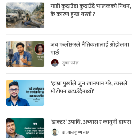
गाडी कुदाउँदा कुदाउँदै चालकको निधन,
के कारण हुन्छ यस्तो ?
जब फलोअरले नैतिकतालाई ओझेलमा
पार्छ
गृष्मा पनेरु
‘हाम्रा पुर्खाले जुन खानपान गरे, त्यसले
मोटोपन बढाउँदैनथ्यो’
‘डाक्टर’ उपाधि, अभ्यास र कानुनी दायरा
डा. बालकृष्ण साह