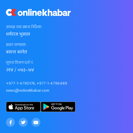
अध्यक्ष तथा प्रबन्ध निर्देशक:
धर्मराज भुसाल
प्रधान सम्पादक:
बसन्त बस्नेत
सूचना विभाग दर्ता नं.
२१४ / ०७३–७४
+977-1-4790176, +977-1-4796489
news@onlinekhabar.com