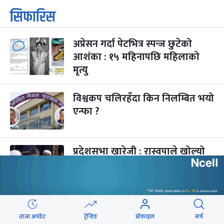
सिफारिस
अप्रेसन गर्दा पेटभित्र स्पन्ज छुटेको
आशंका : १५ महिनापछि महिलाको
मृत्यु
विश्वकप चलिरहँदा किन निलम्बित भयो
एन्फा ?
प्रदेशसभा खारेजी : रास्वपाले खोल्यो
नयाँ राजनीतिक द्वन्द्वको ढोका
उद्घाटनपछि बल्ल प्रतिनिधि यकिन
गर्दा रास्वपा महाधिवेशनमा भद्रगोल
ताजा अपडेट
ट्रेन्डिङ
प्रोफाइल
सर्च