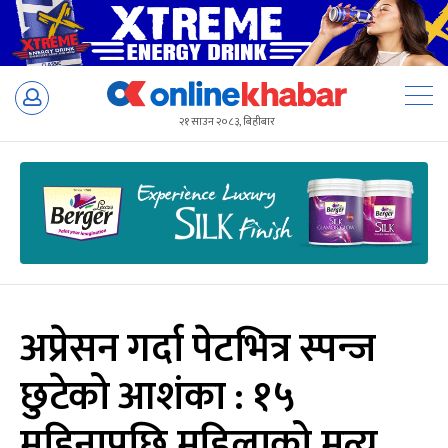
Skip
to
२१ साउन २०८३, बिहीबार
content
अप्रेसन गर्दा पेटभित्र स्पन्ज
छुटेको आशंका : १५
महिनापछि महिलाको मृत्यु