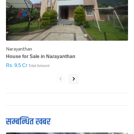
Narayanthan
I
House for Sale in Narayanthan
H
Rs. 9.5 Cr
R
Total Amount
‹
›
सम्बन्धित खबर